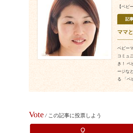
【ベビ
記
ママ
ベビー
コミュ
き！ 
ージな
る 「ベ
Vote
/
この記事に投票しよう
lightbulb_outline