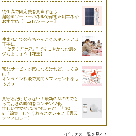
物価高で固定費を見直すなら
超軽量ソーラーパネルで節電＆創エネが
おすすめ【HESTAソーラー】
生まれたての赤ちゃんこそスキンケアは
丁寧に
※
「セラミドケア」
ですこやかなお肌を
保ちましょう【花王】
宅配サービスが気になるけれど、しくみ
は？
オンライン相談で質問＆プレゼントをも
らおう
見守るだけじゃない！最新のAIの力でと
っておきの瞬間をコンテンツ化
忙しいママやパパに代わって「記録」
&「編集」してくれるスグレモノ【雲云
テクノロジー】
トピックス一覧を見る