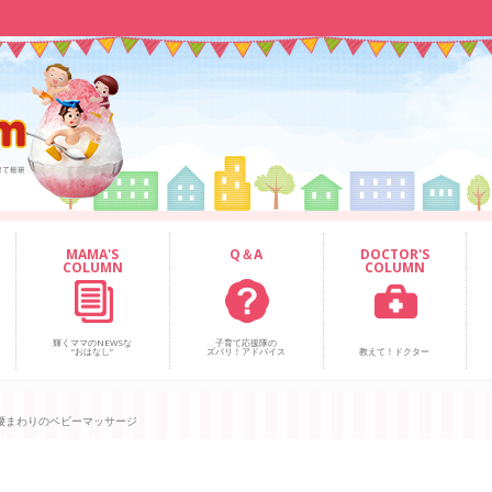
MAMA'S
Q＆A
DOCTOR'S
COLUMN
COLUMN
輝くママのNEWSな
子育て応援隊の
“おはなし”
ズバリ！アドバイス
教えて！ドクター
腰まわりのベビーマッサージ