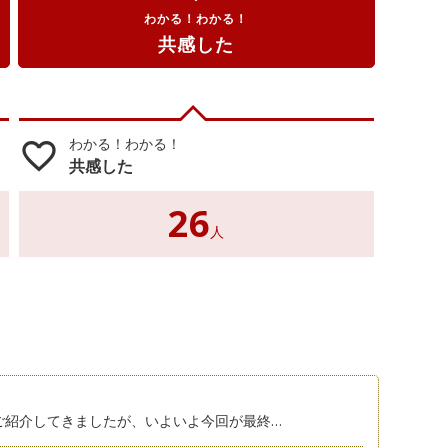
わかる！わかる！
共感した
わかる！わかる！
favorite_border
共感した
26
人
をご紹介してきましたが、いよいよ今回が最終…