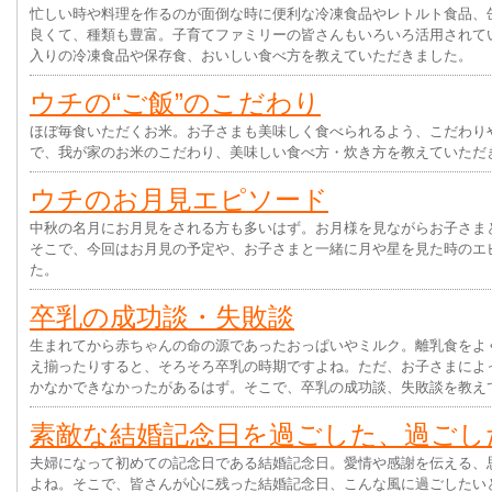
忙しい時や料理を作るのが面倒な時に便利な冷凍食品やレトルト食品、
良くて、種類も豊富。子育てファミリーの皆さんもいろいろ活用されて
入りの冷凍食品や保存食、おいしい食べ方を教えていただきました。
ウチの“ご飯”のこだわり
ほぼ毎食いただくお米。お子さまも美味しく食べられるよう、こだわり
で、我が家のお米のこだわり、美味しい食べ方・炊き方を教えていただ
ウチのお月見エピソード
中秋の名月にお月見をされる方も多いはず。お月様を見ながらお子さま
そこで、今回はお月見の予定や、お子さまと一緒に月や星を見た時のエ
た。
卒乳の成功談・失敗談
生まれてから赤ちゃんの命の源であったおっぱいやミルク。離乳食をよ
え揃ったりすると、そろそろ卒乳の時期ですよね。ただ、お子さまによ
かなかできなかったがあるはず。そこで、卒乳の成功談、失敗談を教え
素敵な結婚記念日を過ごした、過ごし
夫婦になって初めての記念日である結婚記念日。愛情や感謝を伝える、
よね。そこで、皆さんが心に残った結婚記念日、こんな風に過ごしたい