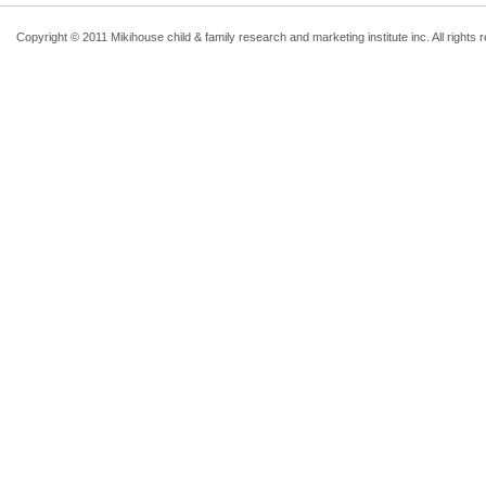
Copyright © 2011 Mikihouse child & family research and marketing institute inc. All rights 