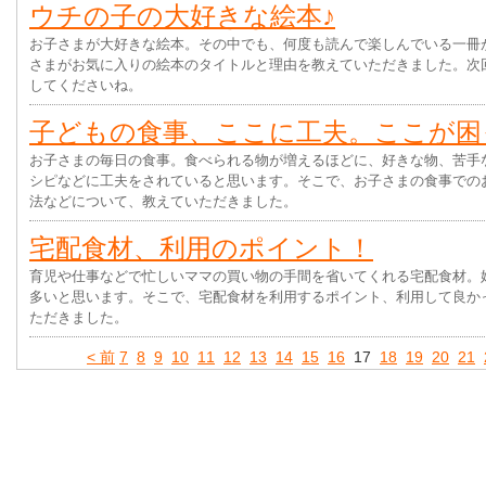
ウチの子の大好きな絵本♪
お子さまが大好きな絵本。その中でも、何度も読んで楽しんでいる一冊
さまがお気に入りの絵本のタイトルと理由を教えていただきました。次
してくださいね。
子どもの食事、ここに工夫。ここが困
お子さまの毎日の食事。食べられる物が増えるほどに、好きな物、苦手
シピなどに工夫をされていると思います。そこで、お子さまの食事での
法などについて、教えていただきました。
宅配食材、利用のポイント！
育児や仕事などで忙しいママの買い物の手間を省いてくれる宅配食材。
多いと思います。そこで、宅配食材を利用するポイント、利用して良か
ただきました。
< 前
7
8
9
10
11
12
13
14
15
16
17
18
19
20
21