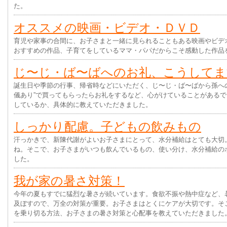
た。
オススメの映画・ビデオ・ＤＶＤ
育児や家事の合間に、お子さまと一緒に見られることもある映画やビデ
おすすめの作品、子育てをしているママ・パパだからこそ感動した作品
じ〜じ・ば〜ばへのお礼、こうしてま
誕生日や季節の行事、帰省時などにいただく、じ〜じ・ば〜ばから孫へ
儀あり”で買ってもらったらお礼をするなど、心がけていることがある
しているか、具体的に教えていただきました。
しっかり配慮。子どもの飲みもの
汗っかきで、新陳代謝がよいお子さまにとって、水分補給はとても大切
ね。そこで、お子さまがいつも飲んでいるもの、使い分け、水分補給の
した。
我が家の暑さ対策！
今年の夏もすでに猛烈な暑さが続いています。食欲不振や熱中症など、
及ぼすので、万全の対策が重要。お子さまはとくにケアが大切です。そ
を乗り切る方法、お子さまの暑さ対策と心配事を教えていただきました