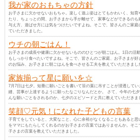
我が家のおもちゃの方針
お子さまに欠かせないおもちゃ。楽しく遊ぶ姿はとてもかわいく、知育
たり、ちょっとの間、お子さまから手が離せて、家事などができるのも
与え方、遊ばせ方には気をつけたいですよね。そこで、皆さんのご家庭
ていただきました。
ウチの朝ごはん！
お子さまの成長や健康に欠かせないもののひとつが朝ごはん。1日の活
もしっかり食べたいですよね。そこで、皆さんのご家庭、お子さまが好
のお悩み、お子さまに朝ごはんを食べさせる工夫を教えていただきまし
家族揃って星に願いを☆
7月7日は七夕。短冊に願いごとを書いて笹の葉に吊すことが浸透してい
縫、芸事が上達するように願ったなごりなんだとか。 さて、今年の七
んな願いごとをされるのか、七夕のエピソードと共に教えていただきま
笑顔♡元気！になれた子どもの言葉
子育てをしていると、大変なこと、心に余裕がなくなることもあると思
をママにもたらしてくれるのがお子さまの言葉ではありませんか。そこ
子さまの言葉を教えていただきました。