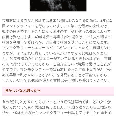
市町村による乳がん検診では通常40歳以上の女性を対象に、2年に1
回マンモグラフィーを行なっています。企業にお勤めの女性では、
職場の検診で受けることになりますので、それぞれの機関によって
内容は異なります。40歳未満の専業主婦の場合は、ご主人の職場の
検診を利用して受けるか、ご自身で検診を受けることになります。
マンモグラフィーとエコーのどちらがいいか、というご質問を受け
ますが、それぞれ得意としている点がいますから比較はできませ
ん。40歳未満の女性にはエコーが向いていると思われますが、市町
村では行なっていませんから、ご自身あるいは職場で受けることが
必要です。マンモグラフィーでは石灰化をおこす微小な乳がん（極
めて早期の乳がんのことが多い）を発見することが可能ですから、
しこりがなくても40歳を過ぎた女性は是非検診を受けてください。
おかしいなと思ったら
自分だけは乳がんにならない、という過信は禁物です。どの女性が
乳がんになっても不思議はありません。30歳を過ぎたら自己検診を
始め、40歳を過ぎたらマンモグラフィー検診を受けることが重要で