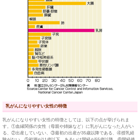
乳がんになりやすい女性の特徴
乳がんになりやすい女性の特徴としては、以下の点が挙げられま
す。①血縁関係の女性（母親や姉妹など）に乳がんになった人がい
る、②出産していない、③最初の出産が35歳以降である、④授乳経
験がない、⑤初潮が11歳以下、あるいは閉経が55歳以降、⑥閉経後