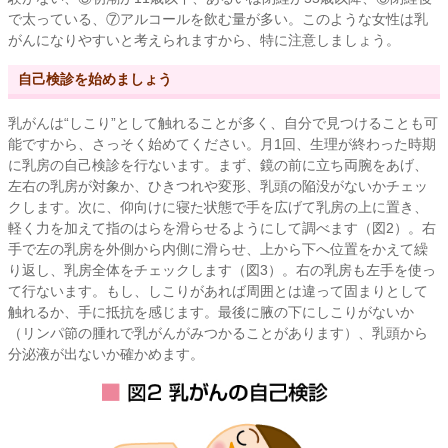
で太っている、⑦アルコールを飲む量が多い。このような女性は乳
がんになりやすいと考えられますから、特に注意しましょう。
自己検診を始めましょう
乳がんは“しこり”として触れることが多く、自分で見つけることも可
能ですから、さっそく始めてください。月1回、生理が終わった時期
に乳房の自己検診を行ないます。まず、鏡の前に立ち両腕をあげ、
左右の乳房が対象か、ひきつれや変形、乳頭の陥没がないかチェッ
クします。次に、仰向けに寝た状態で手を広げて乳房の上に置き、
軽く力を加えて指のはらを滑らせるようにして調べます（図2）。右
手で左の乳房を外側から内側に滑らせ、上から下へ位置をかえて繰
り返し、乳房全体をチェックします（図3）。右の乳房も左手を使っ
て行ないます。もし、しこりがあれば周囲とは違って固まりとして
触れるか、手に抵抗を感じます。最後に腋の下にしこりがないか
（リンパ節の腫れで乳がんがみつかることがあります）、乳頭から
分泌液が出ないか確かめます。