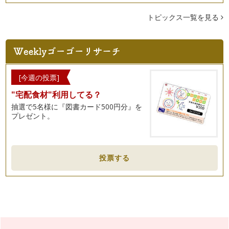
今年の桜は遅咲きでしたが、入学式を待ち構えていたかのよう
に綺麗な花を見せてくれました。桜の…
トピックス一覧を見る
ナチュラルハーブで歓送迎シーズンを乗り切る
3月、4月は出会いと別れの季節。 歓送迎会も多く、…
花粉の時期を乗り切る３種のおすすめアロマ
そろそろ暖かい日も増え、少しずつ春の装いの方をみかける
[今週の投票]
よう…
"宅配食材"利用してる？
抽選で5名様に『図書カード500円分』を
本格的な花粉シーズンが始まる前にハーブでできること
プレゼント。
あと１週間もすれば『啓蟄』。そろそろ春の到来を感じる頃で
すね。 …
髪の健康をアロマでサポート
２月も半ばになり、少しあたたかい日も…
投票する
バレンタインを香りで演出
1月も末になると、そろそろ来月のバレンタインデーのこと
が気…
冬のお風呂に欠かせないアロマ
年が明け、ますます寒さ厳しい今日この頃、身体の冷え気にな