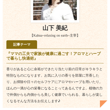
山下 美紀
【Kahua~relaxing on earth~主宰】
記事テーマ
『ママの工夫で家族が健康に過ごす！アロマとハーブ
で暮らし快適術』
香りがあると心に余裕ができたり当たり前の日常がキラキラと
特別なものになります。お気に入りの香りを部屋に芳香した
り、お掃除や日々のセルフケアにアロマやハーブを用いたり。
ほんの一滴が心の栄養になることってあるんですよ。植物の力
で外側からも内側からも美しく健康でいられる、暮らしが楽し
くなるそんな方法をお伝えします♪