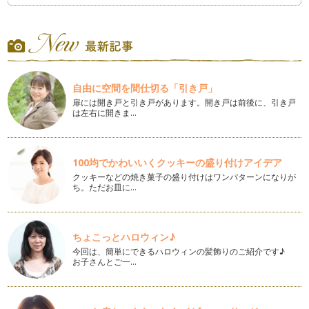
夏の疲れをハーブで解消
8月記事はお休みでしたので、約2ヵ月ぶりとなりますが、み
なさん楽しい夏を過ごされましたでし…
アロマでエコ＆クールビズ
平年より15日、昨年と比べると19日も早く梅雨明けした関東
自由に空間を間仕切る「引き戸」
地方、 早くも夏到来。 猛暑が続…
扉には開き戸と引き戸があります。開き戸は前後に、引き戸
は左右に開きま…
季節の行事をアロマで楽しむ
我が家では、6月半ばを過ぎると、毎年ウキウキ用意するも
の。 …
100均でかわいいくクッキーの盛り付けアイデア
メディカルハーブティーで作るゼリー
クッキーなどの焼き菓子の盛り付けはワンパターンになりが
だんだん陽射しも初夏を思わせる日が増えてきましたね。 5
ち。ただお皿に…
月は…
簡単♪日本茶とメディカルハーブのブレンドティー
新学期も始まり、そろそろ生活のリズムが戻ってきた頃でしょ
ちょこっとハロウィン♪
うか。 お休み中は子どもた…
今回は、簡単にできるハロウィンの髪飾りのご紹介です♪
お子さんとご一…
ハーブのプレゼントを贈る
3月は別れの季節。 &nbs…