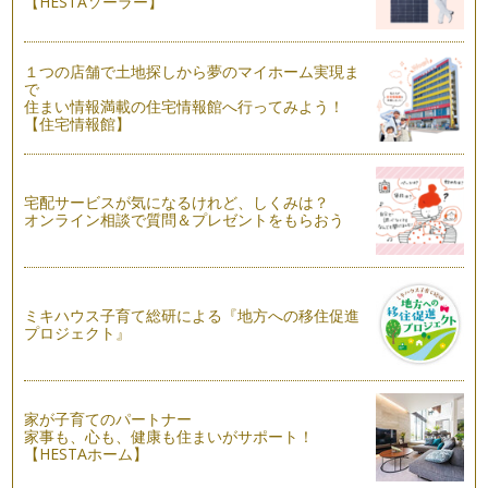
【HESTAソーラー】
いこのごろ。 雨の日は湿…
ハーブの押し花クラフト作り
１つの店舗で土地探しから夢のマイホーム実現ま
今回は、前回作ったハーブの押し花を使った簡単なクラフト作
で
りをご紹介します。 …
住まい情報満載の住宅情報館へ行ってみよう！
【住宅情報館】
剪定したハーブの使い道
梅雨入りしたこの頃も我が家のハーブはすくすくと伸びていま
す。 この季節気をつけたい…
宅配サービスが気になるけれど、しくみは？
オンライン相談で質問＆プレゼントをもらおう
おしゃれで爽やか。ハーブで遊ぶ
爽やかな風が吹く日もあれば、ジリジリと照りつける太陽が眩
しい日もあり、そし…
ミキハウス子育て総研による『地方への移住促進
ハーブ生活のすすめ
プロジェクト』
気温も高くなり、緑美しい季節、たくさんのハーブ苗が店頭に
並び始めましたね。 …
『ローズマリー』で若さを保ち、活力増強！
あたたかい日差しの中で日に日に緑濃くなっていく植物たち。
家が子育てのパートナー
家事も、心も、健康も住まいがサポート！
…
【HESTAホーム】
クレイとハーブを使ったオススメの日焼けケア