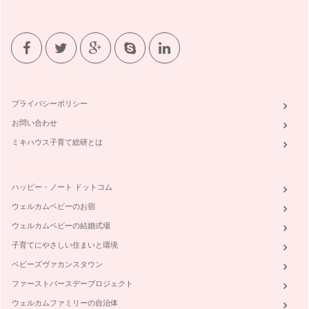
っていませんか？楽しかった年末年始…
寒い季節におうちでできるお肌ケアと風邪予防
１２月は楽しい行事が盛りだくさん！ おいしいお食事やお酒
の席も増える時期…
ハーブの恵みを暮らしの中に
ハーブは、ラテン語で草を意味する『herba（エルバ）』を語
プライバシーポリシー
源としてます。簡単に…
お問い合わせ
ミキハウス子育て総研とは
ハッピー・ノート ドットコム
ウェルカムベビーのお宿
ウェルカムベビーの結婚式場
子育てにやさしい住まいと環境
ベビーズヴァカンスタウン
ファーストバースデープロジェクト
ウェルカムファミリーの自治体