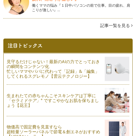
働くママの悩み『１日中パソコンの前で仕事。目の疲れ、肩
アロマで家事タイムを楽しく♪
こりが激しい』…
植物から抽出した精油には抗菌作用があります。 前回に引き
続き、精油の抗菌…
記事一覧を見る
キッチン周りにアロマを活用
植物から抽出した精油には、抗菌作用があります。 その精油
の抗菌作用を消臭…
いつものお風呂をもっと楽しむアロマ＆ハーブのバスフィズ作
り
見守るだけじゃない！最新のAIの力でとっておき
長かった夏休みも終わり、そろそろ日常に戻りつつある我が
の瞬間をコンテンツ化
家。 そんな我が家で年中大活…
忙しいママやパパに代わって「記録」&「編集」
してくれるスグレモノ【雲云テクノロジー】
ハーブで作る家庭の味
まだまだ暑さが厳しい毎日ですが、みなさんも夏を満喫されて
いることと思います。 …
生まれたての赤ちゃんこそスキンケアは丁寧に
※
「セラミドケア」
ですこやかなお肌を保ちまし
ょう【花王】
夏にカラダが欲するハーブティー
みなさんは、ハーブティーを日常的に飲まれますか？ ハーブ
などの芳香植物は…
物価高で固定費を見直すなら
ハーブで夏の食卓をひと工夫
超軽量ソーラーパネルで節電＆創エネがおすすめ
７月も半ばになり、太陽の照りつける暑い日がまぶしく蒸し暑