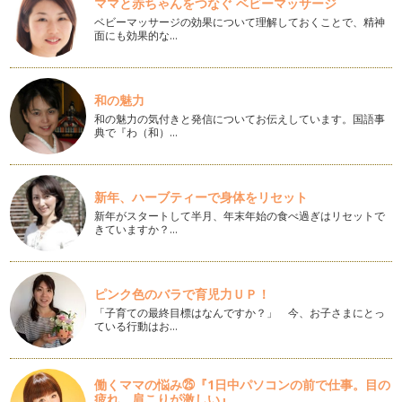
ママと赤ちゃんをつなぐ ベビーマッサージ
インテリアにもなるアロマエコディフューザー
ベビーマッサージの効果について理解しておくことで、精神
精油がココロとカラダに作用する経路は３つあります。 嗅覚
面にも効果的な…
を通じて脳へ 呼吸…
寒い冬には手浴、足浴を
1月も半ばではありますが、新年明けましておめでとうござい
和の魅力
ます。 2013年も引き続…
和の魅力の気付きと発信についてお伝えしています。国語事
典で『わ（和）…
木の実を使ったかんたんアロマディフューザー
植物の香り、自然の香りは、ストレス社会といわれる今の時
代、…
新年、ハーブティーで身体をリセット
新年がスタートして半月、年末年始の食べ過ぎはリセットで
自然素材を使ったミツロウクリームアレンジ編
きていますか？…
前回、ミツロウをベースとしたクリームの作り方をご紹介しま
したが、今回は、ちょっとアレンジを…
自然素材でハンドクリームを作ろう
ピンク色のバラで育児力ＵＰ！
いよいよ寒くなってくると、お肌の乾燥が気になりますよね？
「子育ての最終目標はなんですか？」 今、お子さまにとっ
特…
ている行動はお…
アロマでバスタイム
秋の装いが濃くなってきた街中、吹く風もだんだん冷たくな
働くママの悩み㉕『1日中パソコンの前で仕事。目の
り、一日の疲れをリセットす…
疲れ、肩こりが激しい』