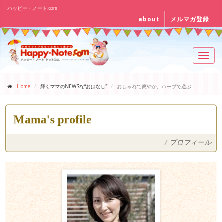
ハッピー・ノート.com
about
メルマガ登録
Toggl
navig
Home
輝くママのNEWSな“おはなし”
おしゃれで爽やか。ハーブで遊ぶ
Mama's profile
/
プロフィール