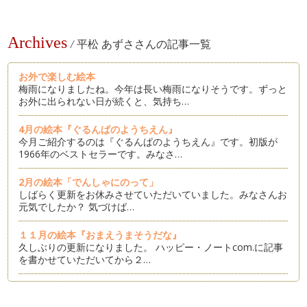
Archives
/
平松 あずささんの記事一覧
お外で楽しむ絵本
梅雨になりましたね。今年は長い梅雨になりそうです。ずっと
お外に出られない日が続くと、気持ち…
4月の絵本『ぐるんぱのようちえん』
今月ご紹介するのは『ぐるんぱのようちえん』です。初版が
1966年のベストセラーです。みなさ…
2月の絵本「でんしゃにのって」
しばらく更新をお休みさせていただいていました。みなさんお
元気でしたか？ 気づけば…
１１月の絵本『おまえうまそうだな』
久しぶりの更新になりました。 ハッピー・ノートcom.に記事
を書かせていただいてから２…
9月の絵本『コロッケころころ』
とても暑かった今年の夏。 9月に入って急に秋らしい風に変わ