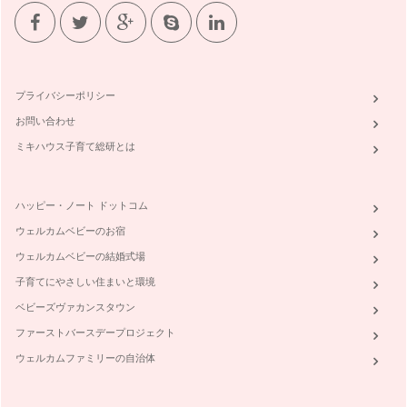
いお子さんでも読むことができますが…
11月の絵本『つきよのおんがくかい』
夜が長くなってきましたね。夕方5時にはもう暗くなってしま
います。だんだん寒くなって縮こまっ…
プライバシーポリシー
10月の絵本『おおきなおおきなおいも』
お問い合わせ
10月はいもほりの季節！！幼稚園、保育園でいもほり遠足に
行く所も多いのではないでしょうか。…
ミキハウス子育て総研とは
あかちゃんの絵本『ころころころ』
私の主宰する「音の教室カリヨン」は0才親子からレッスンを
ハッピー・ノート ドットコム
行っています。「0才な…
ウェルカムベビーのお宿
9月の絵本「お月さまってどんなあじ？」
ウェルカムベビーの結婚式場
今年の十五夜はきれいな満月が見えたところが多かったようで
すね。 今月もう1冊…
子育てにやさしい住まいと環境
ベビーズヴァカンスタウン
9月の絵本「きんぎょのトトとそらのくも」
ファーストバースデープロジェクト
入道雲でいっぱいだった空が９月に入り急に秋の空に変わって
きました。今月は雲の絵本を選んでみ…
ウェルカムファミリーの自治体
夏の絵本「チリとチリリうみのおはなし」（作・どいかや）
このコーナーではその季節に合う絵本や絵本から発展して遊べ