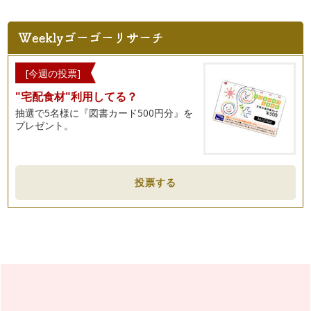
3月の絵本『スースーとネルネル』
みなさんのお子さんは、すぐに眠るほうですか？それともなか
なか寝なくて大変でしょうか。 …
あかちゃんの絵本2『すりすりももんちゃん』
[今週の投票]
この「ももんちゃん」はシリーズ化されてたくさん出版されて
"宅配食材"利用してる？
いますが、今回は『すりすりももんち…
抽選で5名様に『図書カード500円分』を
プレゼント。
2月の絵本『ぴーちゃんにじにのる』
毎日寒いですね。インフルエンザも大流行しているそうです。
寒い日は絵本を読んで一…
1月の絵本『きょうはぴったりのひ』
投票する
今年もどうぞよろしくお願い致します。 想像もしえなかった
震災と原発。子どもたちのこれか…
12月の絵本『サンタクロースはおおいそがし』
子どもも大人もワクワクする季節がやってきました。12月と
いえばやっぱりクリスマス。 サ…
11月の絵本『タンタンのハンカチ』
タンタンはおさるさんです。このシリーズはとても簡単で小さ