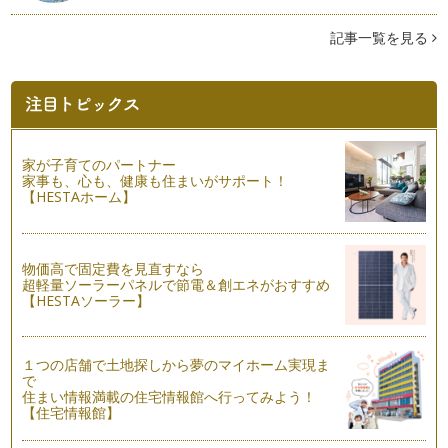
今年は暑い暑い夏でしたね。 みなさん体調は崩していません
か？ 絵本をあそぶ…
記事一覧を見る
とびだす絵本「あかまるちゃん」
毎日暑い日が続いていますが、いかがお過ごしですか？ 話題
はオリンピックでしょうか。 …
8月の絵本『なにをたべてきたの？』
家が子育てのパートナー
幼稚園や小学校が夏休みに入ると一気に夏本番！！ですね。8
家事も、心も、健康も住まいがサポート！
月は子ども向けのワークショップをや…
【HESTAホーム】
あかちゃんの絵本5『たまごのあかちゃん』
梅雨が終わっていよいよ夏本番がやってきます！ 夏はやっぱ
り気持ちがウキウキしますね。思い出…
物価高で固定費を見直すなら
超軽量ソーラーパネルで節電＆創エネがおすすめ
【HESTAソーラー】
7月の絵本『さんぽのしるし』
あっという間に今年も半分が終わりもう7月です。夏と言えば
海！山！夏休み！キャンプ！ 子ども…
１つの店舗で土地探しから夢のマイホーム実現ま
で
あかちゃんの絵本4『がたんごとん がたんごとん』
住まい情報満載の住宅情報館へ行ってみよう！
小さい子は本当に電車が大好きですね。 電車が見えると大興
【住宅情報館】
奮。 しばらくは見ています…