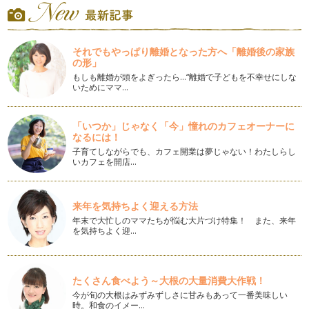
って過ごしやすくなってきまし…
7月の絵本『さかながすいすい』
今年は梅雨が早くあけましたね。 毎日とても暑いです。 子ど
それでもやっぱり離婚となった方へ「離婚後の家族
もたちは大好きな夏休みで…
の形」
もしも離婚が頭をよぎったら…“離婚で子どもを不幸せにしな
６月の絵本『やさいのおなか』
いためにママ…
夏野菜が美味しい季節がやってきます。 トマト、トウモロコ
シ、オクラ、きゅうり・・・…
「いつか」じゃなく「今」憧れのカフェオーナーに
なるには！
５月の絵本『ノンタンほわほわほわわ』
気持ちのいいお天気が続いていますね。GWはいかがお過ごし
子育てしながらでも、カフェ開業は夢じゃない！わたしらし
いカフェを開店…
でしたでしょうか。 お出かけさ…
4月の絵本『ぼうしとったら』
今年の桜は早かったですね。入学式にはもうすっかり葉桜に。
来年を気持ちよく迎える方法
一気に春がやってきました。 …
年末で大忙しのママたちが悩む大片づけ特集！ また、来年
を気持ちよく迎…
3月の絵本「ぼくとチマチマ」
急に暖かくなってきましたね。 もう3月。春はすぐそこです。
朝、6時台はまだ真…
たくさん食べよう～大根の大量消費大作戦！
今が旬の大根はみずみずしさに甘みもあって一番美味しい
2月の絵本『バルバルさん』
時。和食のイメー…