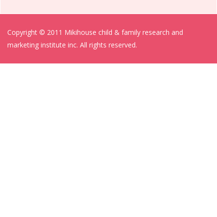
る絵本などを紹介していきます。 …
Copyright © 2011 Mikihouse child & family research and
marketing institute inc. All rights reserved.