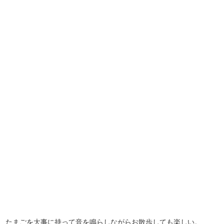
たまごを大事に持って音を鳴らしながらお散歩しても楽しい。