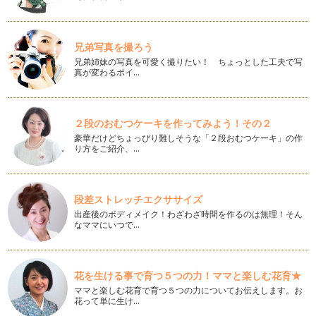
ごあいさつが遅くなりました。 今年も楽しい絵本をたくさん
ご紹介させていただきます。 …
クリスマスの絵本
兄弟写真を撮ろう
クリスマスが近づいてきました。 今年も、もうすぐ終わりま
兄弟姉妹の写真を可愛く撮りたい！ ちょっとした工夫で写
すね。何かと忙しい年末ですが、…
真が変わるポイ…
12月の絵本『しろくまのパンツ』
急に寒くなってきましたね。 空気が澄んでいて気持ちがいい
２段のおむつケーキを作ってみよう！その２
です。 なんと今年…
豪華だけどちょっぴり難しそうな「２段おむつケーキ」の作
り方をご紹介、…
英語の絵本
英語の絵本を持っていますか？ 海外からのおみやげや旅行先
できれいな絵本を買って帰…
段差ストレッチエクササイズ
11月の絵本「かくれんぼかくれんぼ」
出産後のボディメイク！わざわざ時間を作るのは無理！そん
一気に秋らしくなって朝と夜が急に寒くなりましたね。 風邪
なママにいつで…
など引いていませんか？ …
10月の絵本『びりびり』
また気持ちを新たに！ 1年間よろしくお願いします。 今月は
花を生ける事で育つ５つの力！ママと楽しむ花育★
ちょっと面白い絵本をご…
ママと楽しむ花育で育つ５つの力についてお伝えします。お
花って単に生け…
9月の絵本『ぐるんぱのようちえん』