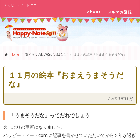
ハッピー・ノート.com
about
メルマガ登録
Toggl
navig
Home
輝くママのNEWSな“おはなし”
１１月の絵本『おまえうまそうだな』
１１月の絵本『おまえうまそうだ
な』
/
2013年11月
「うまそうだな」ってだれでしょう
久しぶりの更新になりました。
ハッピー・ノートcom.に記事を書かせていただいてから２年が過ぎ