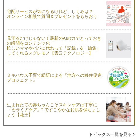
6月の絵本『ムニャムニャゆきのバス』
新緑が綺麗ですね。毎週末お天気だとどこかへ出かけたくな
宅配サービスが気になるけれど、しくみは？
ります。今月は『ムニャム…
オンライン相談で質問＆プレゼントをもらおう
『かお』の絵本であそぼう！
今月ご紹介するのはいろんな「かお」であそぶ絵本です。「か
見守るだけじゃない！最新のAIの力でとっておき
お」をテーマにした絵本がいろいろ出…
の瞬間をコンテンツ化
忙しいママやパパに代わって「記録」&「編集」
5月の絵本『わたしのワンピース』をつくろう！
してくれるスグレモノ【雲云テクノロジー】
新しい生活にも慣れてきたころでしょうか。春は明るくて気持
ちがウキウキしますね。 …
ミキハウス子育て総研による『地方への移住促進
あかちゃんの絵本3『ぼうし』で遊ぼう！
プロジェクト』
あかちゃんにおすすめの絵本第3回目は『ぼうし』です。 小さ
いお子さんのぼうしって…
4月の絵本『どうぶつサーカスはじまるよ』を楽しもう！
生まれたての赤ちゃんこそスキンケアは丁寧に
進級、進学おめでとうございます！！新しい生活にワクワクし
※
「セラミドケア」
ですこやかなお肌を保ちまし
ますね。 なんだか空気が…
ょう【花王】
3月の絵本『そらまめくんのベッド』
まだまだ寒いですが、少しずつ春が近づいています。 うちの
庭に秋に植えたチューリップの球…
トピックス一覧を見る