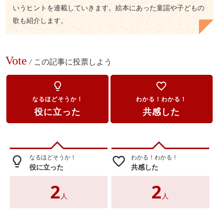
いうヒントを連載していきます。絵本にあった童謡や子どもの
歌も紹介します。
Vote
/
この記事に投票しよう
lightbulb_outline
favorite_border
なるほどそうか！
わかる！わかる！
役に立った
共感した
なるほどそうか！
わかる！わかる！
lightbulb_outline
favorite_border
役に立った
共感した
2
2
人
人