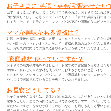
お子さまに“英語・英会話”習わせたい
話す、使うことがあたりまえになりつつある英語。お子さまには英語を
的に活躍してほしいと願うママ・パパも多く、「すでに英語を習わせて
しょう。そこで、お子さまと、ママ・パパの英語や国際的なエピソード
ママが興味がある資格は？
妊娠・出産後の復職、仕事に必要、スキル・キャリアアップに役立つ資
中、検討中のママもいますね。そこで、資格の勉強のコツやどんな資格
た、資格取得に向けての意気込みや不安などを教えていただきました。
“家庭教材”使っていますか？
お子さまの能力や才能を伸ばしたり、お家での学習習慣を定着させたり
や興味に合わせて家庭教材を使っているお子さまも多いと思います。一
られるかな」というママ・パパも。そこで家庭教材を使ってよかったこ
やしつけで実践されていることを教えていただきました。
お昼寝どうしてる？
お子さまが小さなうちは、身体と頭の元気のためにさせるとよいといわ
家事をしたり、自分の時間に充てたりできるので、ママ・パパとしては
がたいのですが、なかなか寝てくれないなど、お困りもあると思います
寝させる方法やおすすめのグッズを教えていただきました。