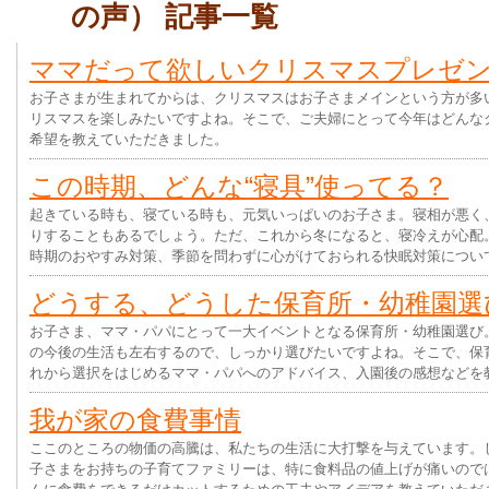
の声） 記事一覧
ママだって欲しいクリスマスプレゼ
お子さまが生まれてからは、クリスマスはお子さまメインという方が多
リスマスを楽しみたいですよね。そこで、ご夫婦にとって今年はどんな
希望を教えていただきました。
この時期、どんな“寝具”使ってる？
起きている時も、寝ている時も、元気いっぱいのお子さま。寝相が悪く
りすることもあるでしょう。ただ、これから冬になると、寝冷えが心配
時期のおやすみ対策、季節を問わずに心がけておられる快眠対策につい
どうする、どうした保育所・幼稚園選
お子さま、ママ・パパにとって一大イベントとなる保育所・幼稚園選び
の今後の生活も左右するので、しっかり選びたいですよね。そこで、保
れから選択をはじめるママ・パパへのアドバイス、入園後の感想などを
我が家の食費事情
ここのところの物価の高騰は、私たちの生活に大打撃を与えています。
子さまをお持ちの子育てファミリーは、特に食料品の値上げが痛いので