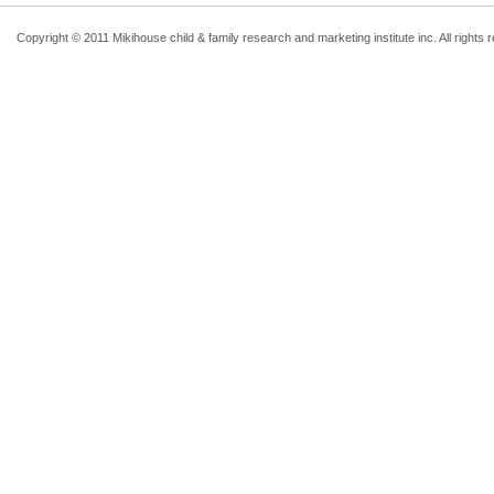
Copyright © 2011 Mikihouse child & family research and marketing institute inc. All rights 