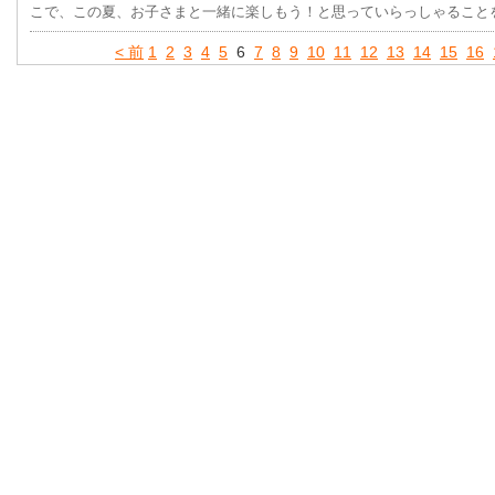
こで、この夏、お子さまと一緒に楽しもう！と思っていらっしゃること
< 前
1
2
3
4
5
6
7
8
9
10
11
12
13
14
15
16