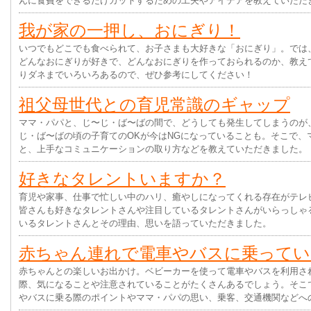
んに食費をできるだけカットするための工夫やアイデアを教えていただ
我が家の一押し、おにぎり！
いつでもどこでも食べられて、お子さまも大好きな「おにぎり」。では
どんなおにぎりが好きで、どんなおにぎりを作っておられるのか、教え
りダネまでいろいろあるので、ぜひ参考にしてください！
祖父母世代との育児常識のギャップ
ママ・パパと、じ〜じ・ば〜ばの間で、どうしても発生してしまうのが
じ・ば〜ばの頃の子育てのOKが今はNGになっていることも。そこで、
と、上手なコミュニケーションの取り方などを教えていただきました。
好きなタレントいますか？
育児や家事、仕事で忙しい中のハリ、癒やしになってくれる存在がテレ
皆さんも好きなタレントさんや注目しているタレントさんがいらっしゃ
いるタレントさんとその理由、思いを語っていただきました。
赤ちゃん連れで電車やバスに乗ってい
赤ちゃんとの楽しいお出かけ。ベビーカーを使って電車やバスを利用さ
際、気になることや注意されていることがたくさんあるでしょう。そこ
やバスに乗る際のポイントやママ・パパの思い、乗客、交通機関などへ