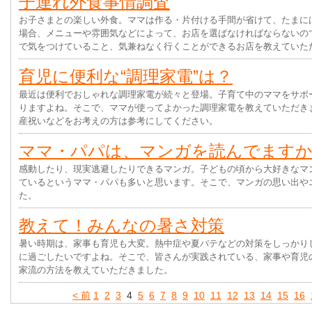
子連れ外食事情調査
お子さまとの楽しい外食。ママは作る・片付ける手間が省けて、たまに
場合、メニューや雰囲気などによって、お店を選ばなければならないの
で気をつけていること、気兼ねなく行くことができるお店を教えていた
育児に便利な“調理家電”は？
最近は便利でおしゃれな調理家電が続々と登場。子育て中のママをサポ
りますよね。そこで、ママが使ってよかった調理家電を教えていただき
産祝いなどをお考えの方は参考にしてください。
ママ・パパは、マンガを読んでます
感動したり、現実逃避したりできるマンガ。子どもの頃から大好きなマ
ているというママ・パパも多いと思います。そこで、マンガの思い出や
た。
教えて！みんなの暑さ対策
暑い時期は、家事も育児も大変。熱中症や夏バテなどの対策をしっかり
に過ごしたいですよね。そこで、皆さんが実践されている、家事や育児
家流の方法を教えていただきました。
< 前
1
2
3
4
5
6
7
8
9
10
11
12
13
14
15
16