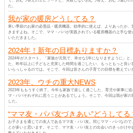
で、おむつ替えのエピソードと、失敗しないおむつ替え、おむつ選びの
た。
我が家の暖房どうしてる？
寒い季節のお家の必需品・暖房機器。効率的に使えば、よりあったか、
きますよね。そこで、ママ・パパが実践されている暖房機器の上手な使
いただきました。
2024年！新年の目標ありますか？
2024年がスタート。「家族が元気で、幸せな1年になりますように」
た、昨年以上に子どもと充実した時間を過ごしたい、もっともっと良い
いらっしゃるのでは。そこで、今回は皆さんの子育ての目標を教えてい
2023年、ウチの重大NEWS
2023年ももうすぐ終了。今年も家族で楽しく過ごした、育児や家事に
マ・パパそれぞれに思うことがあるでしょう。そこで、今回は我が家の
した。
“ママ友・パパ友づきあい”どうしてる
お子さまを通じての友人であるママ友・パパ友。同じママ・パパなので
とが多いと思います。そこで、ママ友・パパ友との出会いのきっかけや
教えていただきました。