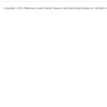
Copyright © 2011 Mikihouse child & family research and marketing institute inc. All rights 