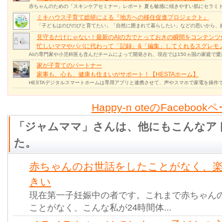
赤ちゃんのための「スキンケアセミナー」レポート 夏も敏感に傾きやすい肌にセラミド
ミキハウス子育て総研による『地方への移住促進プロジェクト』
「子どもはのびのびと育てたい」「自然に囲まれて暮らしたい」などの思いから、
見守るだけじゃない！最新のAIの力でとっておきの瞬間をコンテンツ
忙しいママやパパに代わって「記録」&「編集」してくれるスグレモ
AIの専門家や小児科医も含んだチームによって開発され、現在では150ヵ国の家庭で
家が子育てのパートナー
家事も、心も、健康も住まいがサポート！【HESTAホーム】
HESTAデジタルスマートホームは専用アプリと連携させて、声やスマホで家電を操作
Happy-n oteのFacebook
「ジャムママ」さんは、他にもこんなア
た。
赤ちゃんのお世話をしたことがなく、
きい
現在第一子妊娠中の者です。これまで赤ちゃん
ことがなく、こんな私が24時間体...