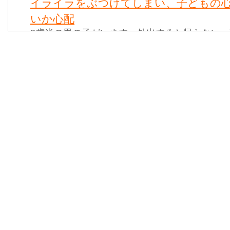
イライラをぶつけてしまい、子どもの
いか心配
3歳半の男の子がいます。外出すると帰らない
かずに抱っこばかり、などで毎日イ...
現在妊娠9ヶ月だが、漠然とした不安に
る
強迫性不安障害のような症状があります。引越
不尽に冷たくされたり、無視をされ...
先生がお休みで、いつもは出来ること
まったみたい
幼稚園の年少（4歳）です。担任の先生が胃腸
のこと。別の先生がクラスを見てく...
仲良く遊んでいたお友達から仲間外れ
るみたい
現在年長の息子が、以前は仲良く遊んでいたお
らえていないようです。「△△には...