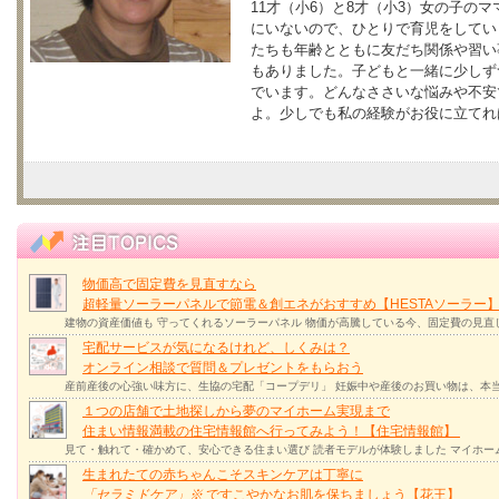
11才（小6）と8才（小3）女の子の
にいないので、ひとりで育児をしてい
たちも年齢とともに友だち関係や習い
もありました。子どもと一緒に少しず
でいます。どんなささいな悩みや不安
よ。少しでも私の経験がお役に立てれ
物価高で固定費を見直すなら
超軽量ソーラーパネルで節電＆創エネがおすすめ【HESTAソーラー
建物の資産価値も 守ってくれるソーラーパネル 物価が高騰している今、固定費の見直
宅配サービスが気になるけれど、しくみは？
オンライン相談で質問＆プレゼントをもらおう
産前産後の心強い味方に、生協の宅配「コープデリ」 妊娠中や産後のお買い物は、本
１つの店舗で土地探しから夢のマイホーム実現まで
住まい情報満載の住宅情報館へ行ってみよう！【住宅情報館】
見て・触れて・確かめて、安心できる住まい選び 読者モデルが体験しました マイホー
生まれたての赤ちゃんこそスキンケアは丁寧に
「セラミドケア」
※
ですこやかなお肌を保ちましょう【花王】