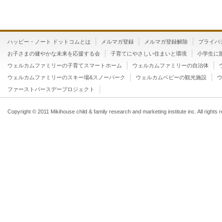
3歳4ヶ月の娘です。最近、口が達者すぎて、か
す。嫌味はもちろん、口答え。特に、...
おしっこはできるが、ウンチは誘っても
ハッピー・ノート ドットコムとは
メルマガ登録
メルマガ登録解除
プライバ
歳3ヶ月）
お子さまの健やかな未来を応援する会
子育てにやさしい住まいと環境
小学生に
ウェルカムファミリーの子育てスマートホーム
ウェルカムファミリーの自治体
2歳3ヶ月になる男の子なんですが、おしっこは
ウェルカムファミリーのスキー場&スノーパーク
ウェルカムベビーの観光施設
すが、ウンチは誘うととても怒り、...
ファーストバースデープロジェクト
ばあばの家に1人でお泊りし迎えに行っ
と言う(3歳)
Copyright © 2011 Mikihouse child & family research and marketing institute inc. All rights 
長男が「おばあちゃんのおうちにお泊りする」
し、翌日「一緒に帰ろう」と迎えに...
二人目を妊娠するのをためらっている
いい?
妊娠中はつわりがひどく早産だったため、ミル
に運びました。そんなこともあり、...
なかなかお風呂に入ろうとしないのに