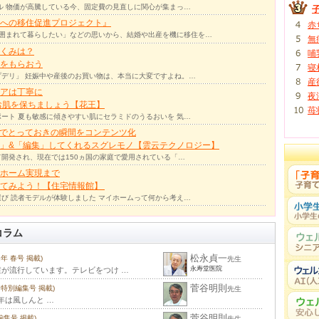
ル 物価が高騰している今、固定費の見直しに関心が集まっ…
への移住促進プロジェクト』
赤
囲まれて暮らしたい」などの思いから、結婚や出産を機に移住を…
無
くみは？
哺
をもらおう
寝
デリ」 妊娠中や産後のお買い物は、本当に大変ですよね。…
産
アは丁寧に
夜
お肌を保ちましょう【花王】
苺
ート 夏も敏感に傾きやすい肌にセラミドのうるおいを 気…
力でとっておきの瞬間をコンテンツ化
」&「編集」してくれるスグレモノ【雲云テクノロジー】
て開発され、現在では150ヵ国の家庭で愛用されている「…
ホーム実現まで
ってみよう！【住宅情報館】
び 読者モデルが体験しました マイホームって何から考え…
コラム
松永貞一
21年 春号 掲載)
先生
永寿堂医院
が流行しています。テレビをつけ …
菅谷明則
年 特別編集号 掲載)
先生
9年は風しんと …
菅谷明則
別編集号 掲載)
先生