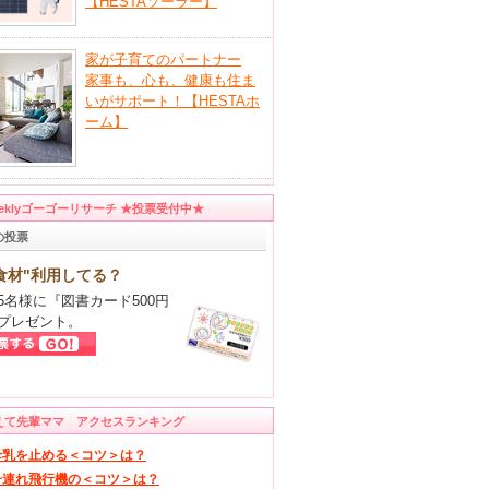
【HESTAソーラー】
家が子育てのパートナー
家事も、心も、健康も住ま
いがサポート！【HESTAホ
ーム】
eeklyゴーゴーリサーチ ★投票受付中★
の投票
食材"利用してる？
5名様に『図書カード500円
プレゼント。
えて先輩ママ アクセスランキング
母乳を止める＜コツ＞は？
子連れ飛行機の＜コツ＞は？