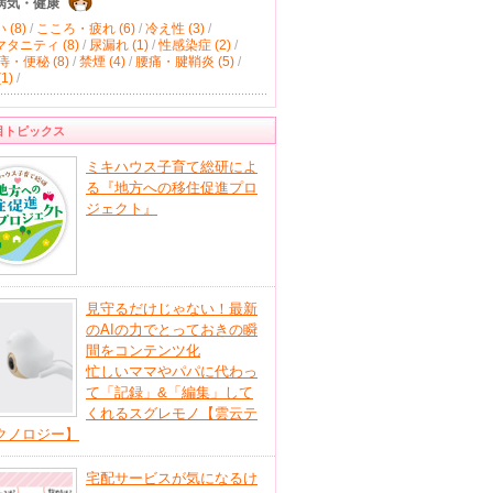
病気・健康
(8)
/
こころ・疲れ (6)
/
冷え性 (3)
/
タニティ (8)
/
尿漏れ (1)
/
性感染症 (2)
/
痔・便秘 (8)
/
禁煙 (4)
/
腰痛・腱鞘炎 (5)
/
1)
/
目トピックス
ミキハウス子育て総研によ
る『地方への移住促進プロ
ジェクト』
見守るだけじゃない！最新
のAIの力でとっておきの瞬
間をコンテンツ化
忙しいママやパパに代わっ
て「記録」&「編集」して
くれるスグレモノ【雲云テ
クノロジー】
宅配サービスが気になるけ