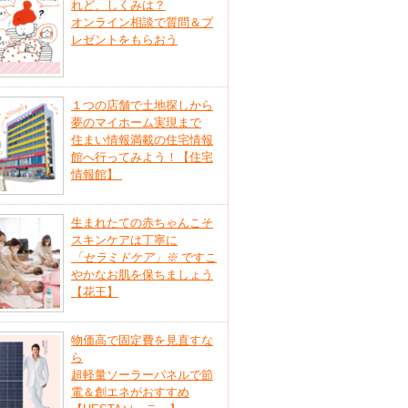
れど、しくみは？
オンライン相談で質問＆プ
レゼントをもらおう
１つの店舗で土地探しから
夢のマイホーム実現まで
住まい情報満載の住宅情報
館へ行ってみよう！【住宅
情報館】
生まれたての赤ちゃんこそ
スキンケアは丁寧に
「セラミドケア」
※
ですこ
やかなお肌を保ちましょう
【花王】
物価高で固定費を見直すな
ら
超軽量ソーラーパネルで節
電＆創エネがおすすめ