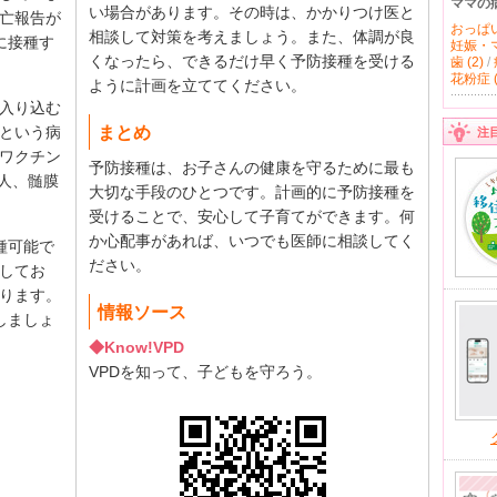
ママの
い場合があります。その時は、かかりつけ医と
亡報告が
おっぱい 
相談して対策を考えましょう。また、体調が良
に接種す
妊娠・マ
くなったら、できるだけ早く予防接種を受ける
歯 (2)
/
花粉症 (
ように計画を立ててください。
入り込む
まとめ
という病
注
ワクチン
予防接種は、お子さんの健康を守るために最も
0人、髄膜
大切な手段のひとつです。計画的に予防接種を
受けることで、安心して子育てができます。何
か心配事があれば、いつでも医師に相談してく
種可能で
ださい。
してお
ります。
情報ソース
しましょ
◆Know!VPD
VPDを知って、子どもを守ろう。