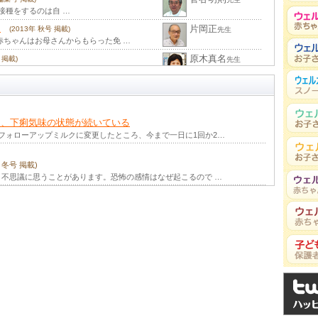
防接種をするのは自 …
物
片岡正
(2013年 秋号 掲載)
先生
赤ちゃんはお母さんからもらった免 …
原木真名
 掲載)
先生
 子どもたちが健やかに育って …
川村和久
12年 特別編集号 掲載)
先生
ventabl …
ろ、下痢気味の状態が続いている
フォローアップミルクに変更したところ、今まで一日に1回か2…
年 冬号 掲載)
不思議に思うことがあります。恐怖の感情はなぜ起こるので …