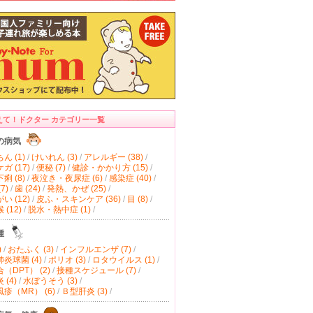
えて！ドクター カテゴリー一覧
の病気
ん (1)
/
けいれん (3)
/
アレルギー (38)
/
ガ (17)
/
便秘 (7)
/
健診・かかり方 (15)
/
痢 (8)
/
夜泣き・夜尿症 (6)
/
感染症 (40)
/
7)
/
歯 (24)
/
発熱、かぜ (25)
/
い (12)
/
皮ふ・スキンケア (36)
/
目 (8)
/
(12)
/
脱水・熱中症 (1)
/
種
)
/
おたふく (3)
/
インフルエンザ (7)
/
炎球菌 (4)
/
ポリオ (3)
/
ロタウイルス (1)
/
（DPT） (2)
/
接種スケジュール (7)
/
(4)
/
水ぼうそう (3)
/
疹（MR） (6)
/
Ｂ型肝炎 (3)
/