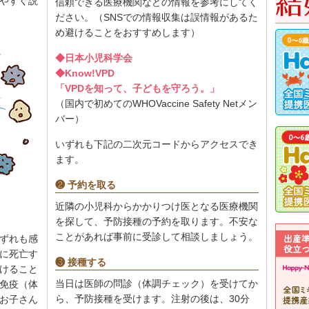
やすく説
信頼できる医療機関などの情報を参考にしてく
ださい。（SNSでの情報収集は誤情報があるた
め避けることをおすすめします）
◆日本小児科学会
◆Know!VPD
「VPDを知って、子どもを守ろう。」
（国内で初めてのWHOVaccine Safety Netメン
バー）
いずれも下記の二次元コードからアクセスでき
ます。
❷ 予約を取る
近隣の小児科からかかりつけ医となる医療機関
を探して、予防接種の予約を取ります。不安な
ことがあれば事前に受診して相談しましょう。
ずれも感
に死亡す
❸ 接種する
けること
当日は医師の問診（体調チェック）を受けてか
免疫（体
ら、予防接種を受けます。注射の後は、30分
お子さん