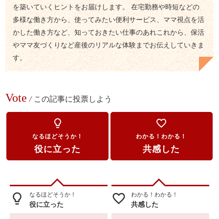
を築いていくヒントをお届けします。 在宅勤務や時短などの
多様な働き方から、使ってみたい便利サービス、ママ視点を活
かした働き方など、知っておきたい仕事のあれこれから、保活
やママ友づくりなど産後のリアルな体験までお伝えしていきま
す。
Vote
/
この記事に投票しよう
lightbulb_outline
favorite_border
なるほどそうか！
わかる！わかる！
役に立った
共感した
なるほどそうか！
わかる！わかる！
lightbulb_outline
favorite_border
役に立った
共感した