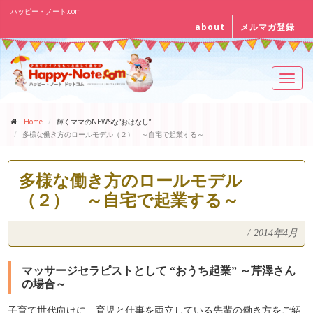
ハッピー・ノート.com
about
メルマガ登録
Toggl
navig
Home
輝くママのNEWSな“おはなし”
多様な働き方のロールモデル（２） ～自宅で起業する～
多様な働き方のロールモデル
（２） ～自宅で起業する～
/
2014年4月
マッサージセラピストとして “おうち起業” ～芹澤さん
の場合～
子育て世代向けに、育児と仕事を両立している先輩の働き方をご紹