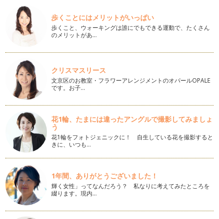
在宅ワークという働き方の意外な一面
以前のコラムでもご紹介しましたが、育児や介護など家庭との
歩くことにはメリットがいっぱい
両立でも、家で働く「在宅ワーク」が…
歩くこと、ウォーキングは誰にでもできる運動で、たくさん
のメリットがあ…
働くお母さんのお助けグッズたち
母となって初めて気づかされる、ワーママの怒涛の生
活・・・！ 子育て、仕事、家事etc・・・…
クリスマスリース
両立の葛藤と、周囲の助けを快く受け入れる力
文京区のお教室・フラワーアレンジメントのオパールOPALE
４月に園に預け始めた方は、ようやく３ヵ月がたちますね。駆
です。お子…
け足でダッシュの毎日を過ごしながら…
働くママが100人いれば100通りの工夫がある
花1輪、たまには違ったアングルで撮影してみましょ
先日、朝日新聞社とAERAが主催の「ワーママが日本を変え
う
る！」という働くママのためのフォー…
花1輪をフォトジェニックに！ 自生している花を撮影すると
きに、いつも…
育休復帰、順調ですか？
今年度も始まって、ひと月と少しが過ぎました。育休期間を経
てこの春にお子さんを預け始めた方も…
1年間、ありがとうございました！
輝く女性」ってなんだろう？ 私なりに考えてみたところを
ワーキングマザーの心の持ちよう
綴ります。現内…
４月からひと月が経ちました。この春から新たに働き始めた方
も、入園・入学と新たな局面を迎えた…