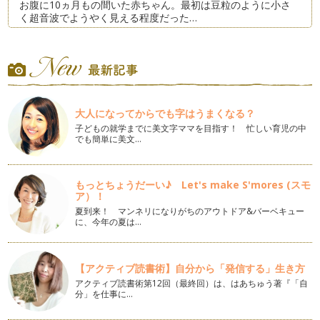
お腹に10ヵ月もの間いた赤ちゃん。最初は豆粒のように小さ
く超音波でようやく見える程度だった…
働くママの産休・育休の過ごし方
『出産前』 ＞ 『出産後（育休期間）』 ＞ 『両立生活スター
ト後（…
保育園と幼稚園それぞれの良さと最近の事情
大人になってからでも字はうまくなる？
11月になると、そろそろ働きたいと思っている方には節目の
時期に入ります。保育園の募集要項の…
子どもの就学までに美文字ママを目指す！ 忙しい育児の中
でも簡単に美文…
女性のライフイベントと働き方
女性の一生には結婚、出産、介護をはじめとして、多くのラ
イフイベントがあります。…
もっとちょうだーい♪ Let's make S'mores (スモ
ア）！
自分自身のメンターを持ってみる
夏到来！ マンネリになりがちのアウトドア&バーベキュー
に、今年の夏は…
働いていると、ちょっとした仕事の課題から、これからの働き
方など、大なり小なり課題を感じたこ…
聞き上手になって、相手を受け止める
【アクティブ読書術】自分から「発信する」生き方
今日は、誰かの相談を受ける時に、心にとめておきたいことに
アクティブ読書術第12回（最終回）は、はあちゅう著『「自
ついてお伝えします。 よく…
分」を仕事に…