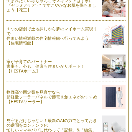
生まれたての赤ちゃんこそスキンケアは丁寧に
※
「セラミドケア」
ですこやかなお肌を保ちまし
子育ても落ち着いた。働き始めるなら今！ の理由・・・
ょう【花王】
お子さんが幼稚園や小学校へ入学するなど、育児も少し落ち着
いてくると、今まで子どものことにか…
１つの店舗で土地探しから夢のマイホーム実現ま
出産を迎える今こそ考えたい！〜ママとしてどう働くか〜
で
キャリアなんて聞くと、少し大げさに聞こえるかもしれません
住まい情報満載の住宅情報館へ行ってみよう！
が、今まで学校を卒業してから働いた…
【住宅情報館】
家が子育てのパートナー
家事も、心も、健康も住まいがサポート！
【HESTAホーム】
物価高で固定費を見直すなら
超軽量ソーラーパネルで節電＆創エネがおすすめ
【HESTAソーラー】
見守るだけじゃない！最新のAIの力でとっておき
の瞬間をコンテンツ化
忙しいママやパパに代わって「記録」&「編集」