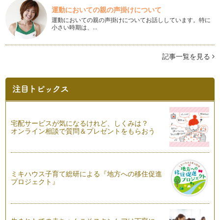
育児期間はキャリアの幅を広げるチャンス
運動においての親の声掛けについて
子育ての真っ最中は、せいいっぱい子どもに向き合い、ママと
運動においての親の声掛けについてお話ししています。特に
して、妻として、嫁として・・・日々…
小さい時期は、…
多様な働き方のロールモデル（２） ～自宅で起業する～
子育て世代向けに、育児と仕事を両立している先輩の働き方を
記事一覧を見る
ご紹介する第２弾。今回は 「おうち…
キャリアと育児の関係
いよいよ入園卒園シーズン。桜のつぼみが膨らむ季節が近づい
てきました。この春先から働き始める…
多様な働き方のロールモデル（１）～在宅で働く～
宅配サービスが気になるけれど、しくみは？
今年在宅ワークを始めて１５年になるという株式会社キャリ
オンライン相談で質問＆プレゼントをもらおう
ア・マムの山藤さん。それまでは通勤電…
家にいながら仕事ができる「在宅ワーク」とは？
平日の朝、会社の出勤時間に合わせて出社する。始業時間にな
ミキハウス子育て総研による『地方への移住促進
ると、続々と人が増えていっきににぎ…
プロジェクト』
大切なことに時間を使えていますか？
私たちは幾つかの役割をもって毎日を送っています。働く自
分、家庭の中の自分（親として子として…