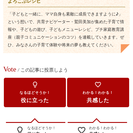
よろこぶレシピ
「子どもと一緒に、ママ自身も素敵に成長できますように♪」
という想いで、共育ナビゲーター・鷲田美加が集めた子育て情
報や、子どもの遊び、子どもメニューレシピ、プチ家庭教育講
座（親子コミュニケーションのコツ）を連載していきます。ぜ
ひ、みなさんの子育て体験や将来の夢も教えてください。
Vote
/
この記事に投票しよう
lightbulb_outline
favorite_border
なるほどそうか！
わかる！わかる！
役に立った
共感した
なるほどそうか！
わかる！わかる！
lightbulb_outline
favorite_border