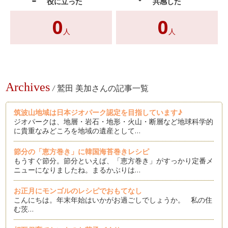
役に立った
共感した
0
0
人
人
Archives
/
鷲田 美加さんの記事一覧
筑波山地域は日本ジオパーク認定を目指しています♪
ジオパークは、地層・岩石・地形・火山・断層など地球科学的
に貴重なみどころを地域の遺産として…
節分の「恵方巻き」に韓国海苔巻きレシピ
もうすぐ節分。節分といえば、「恵方巻き」がすっかり定番メ
ニューになりましたね。まるかぶりは…
お正月にモンゴルのレシピでおもてなし
こんにちは。年末年始はいかがお過ごしでしょうか。 私の住
む茨…