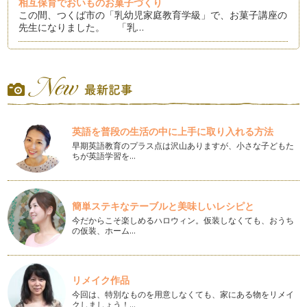
相互保育でおいものお菓子づくり
この間、つくば市の「乳幼児家庭教育学級」で、お菓子講座の
先生になりました。 「乳…
「つくばスタイル縁日2013」で遊ぼう、学ぼう
私の住んでいる茨城県つくば市では、秋に「つくばスタイル縁
日」が開催されます。10月1日（火…
つくば市の小中一貫教育は？
こんにちは。今回は筑波研究学園都市の最新教育事情をお届け
英語を普段の生活の中に上手に取り入れる方法
します。茨城県つくば市では、市内の…
早期英語教育のプラス点は沢山ありますが、小さな子どもた
ちが英語学習を…
～混ぜると楽しい～スライムづくりと色水遊び
残暑お見舞い申し上げます。まだまだ暑い毎日、みなさんはい
かがお過ごしですか？ 今回は、…
簡単ステキなテーブルと美味しいレシピと
あいさつは相手の名前も
今だからこそ楽しめるハロウィン。仮装しなくても、おうち
暑中お見舞い申し上げます。私ごとですが、昨年12月から、
の仮装、ホーム…
つくば市教育委員を務めることになり…
お手伝いは子どもの成長に「いいね！」
ご存じでしたか？ 文部科学省の調査によると、今、約80％
リメイク作品
の子育てパパ・ママが「家庭の教育力…
今回は、特別なものを用意しなくても、家にある物をリメイ
クしましょう！…