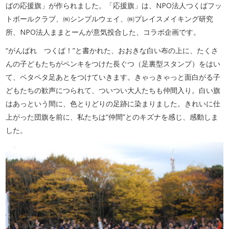
ばの応援旗」が作られました。「応援旗」は、NPO法人つくばフッ
トボールクラブ、㈱シンプルウェイ、㈱プレイスメイキング研究
所、NPO法人ままとーんが意気投合した、コラボ企画です。
“がんばれ つくば！”と書かれた、おおきな白い布の上に、たくさ
んの子どもたちがペンキをつけた長ぐつ（足裏型スタンプ）をはい
て、ペタペタ足あとをつけていきます。きゃっきゃっと面白がる子
どもたちの歓声につられて、ついつい大人たちも仲間入り。白い旗
はあっという間に、色とりどりの足跡に染まりました。きれいに仕
上がった団旗を前に、私たちは“仲間”とのキズナを感じ、感動しま
した。