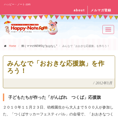
ハッピー・ノート.com
about
メルマガ登録
Toggl
navig
Home
輝くママのNEWSな“おはなし”
みんなで「おおきな応援旗」を作ろう！
みんなで「おおきな応援旗」を作
ろう！
/
2012年3月
子どもたちが作った「がんばれ つくば」応援旗
２０１０年１１月２３日、幼稚園生から大人まで５００人が参加し
た、「つくばサッカーフェスティバル」の会場で、「おおきなつく