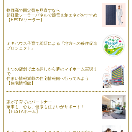
2012年5月21日。日本列島がエキサイトした金環日食の日。皆
さんもご覧になられましたか&…
物価高で固定費を見直すなら
超軽量ソーラーパネルで節電＆創エネがおすすめ
東日本で金環日食！
【HESTAソーラー】
すでに多くのニュース等で取り上げられていますが、来週5月
21日（月）は、関東地方を中心とし…
つくばの研究機関、一般公開の日をレポート！
ミキハウス子育て総研による『地方への移住促進
今年も科学技術週間の季節がやってきました。毎年、この季節
プロジェクト』
はどきどきわくわく！日本一、研究所…
研究所に行って遊ぼう♪（つくば・科学技術週間 一般公開）
１つの店舗で土地探しから夢のマイホーム実現ま
「科学の街」つくば市には、研究機関がとても多いのですが、
で
今月は、それらの研究機関に入れるチ…
住まい情報満載の住宅情報館へ行ってみよう！
【住宅情報館】
「授乳服」で赤ちゃんと自由におでかけ
みなさんは、「授乳服」をご存知ですか？赤ちゃんにおっぱい
をあげるときに、服をたくしあげなく…
家が子育てのパートナー
家事も、心も、健康も住まいがサポート！
みんなで「おおきな応援旗」を作ろう！
【HESTAホーム】
２０１０年１１月２３日、幼稚園生から大人まで５００人が参
加した、「つくばサッカーフェスティ…