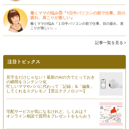
りました。まずはレシピから&hel…
働くママの悩み㉕『1日中パソコンの前で仕事。目の
我が家のモロヘイヤカレー
疲れ、肩こりが激しい』
まだまだ暑さが続く夏、いかがお過ごしですか。 さて、我が
働くママの悩み『１日中パソコンの前で仕事。目の疲れ、肩
家の…
こりが激しい』…
子どもの話を聞けないとき
親子のコミュニケーションは、子どもの成長に欠かせません。
記事一覧を見る
子どもは、親子のコミュニケーション…
マンディ（水浴び）と水遊びの夏！
いよいよ夏本番。今年の夏、みなさんはどんな風に過ごされま
すか？ …
見守るだけじゃない！最新のAIの力でとっておき
手作りカルピス風ドリンク＆チーズで雨の日も楽しく
の瞬間をコンテンツ化
梅雨の候、みなさんはいかがお過ごしですか？ 朝晩の気温差
忙しいママやパパに代わって「記録」&「編集」
してくれるスグレモノ【雲云テクノロジー】
が大きな日もありますが、お風邪など…
朝活でシェイプアップ＆自分磨き
メディアによると、最近「朝活」がブームだとか。「朝活」と
宅配サービスが気になるけれど、しくみは？
は、朝の時間を活用して自分磨きをす…
オンライン相談で質問＆プレゼントをもらおう
金環日食フィーバー！