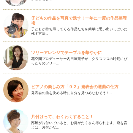
ゆるキャラからみた子どもたち
こんにちは。気候がよくなり、野外イベントも多くなるこのご
ろですが、みなさんはいかがお過ごし…
子どもの作品を写真で残す！一年に一度の作品整理
術
感動の卒業式・入学式
子どもが持ち帰ってくる作品たちを簡単に思い出いっぱいに
みなさんこんにちは。新年度になりましたね。お子さんがご入
残す方法…
園、ご入学の方は本当におめでとうご…
「パンの街つくば」～子育てママが行きたいパン屋さん～
ツリーアレンジでテーブルを華やかに
筑波研究学園都市は、大学や研究所で働く外国人が多くお仕事
花空間プロデューサー内田屋薫子が、クリスマスの時期にぴ
で海外に住んでいらした方も多いので…
ったりのツリー…
モンゴルの健康ジュース、チャチャルのお店「MON」
最近、つくば市にモンゴル国のアンテナショップMONができ
て、ファンが急増中です。モンゴル国…
ピアノの楽しみ方「９２」発表会の選曲の仕方
発表会の曲を決める時に自分を見つめなおそう！…
バレンタインデーに化石チョコレートor手作りたこやきチョコ
レート？
みなさまこんにちは。今年もよろしくお願いいたします。 も
うす…
片付けって、わくわくすること！
部屋が片付いていると、お得がたくさん得られます。逆を言
子どもが作るシュークリーム
えば、片付かな…
娘がプチシュークリームを作る！というので、さっそく家で作