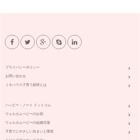
とり胸肉がやわらかく美味しくなるレシピ
茨城県つくば市で活動している「ままとーん」では、ままとー
んホームページで、スタッフブログを…
子育てママにやさしいラジオ（ラヂオつくば）
みなさんは、普段ラジオを聴かれますか？ 3／11の震災で、
つ…
子どもと作る世界の料理「イタリア」
筑波では、自宅のお庭で自宅菜園をしているママ達が多くいら
っしゃいます。我が家でも、&nbs…
プライバシーポリシー
お問い合わせ
新聞ビリビリで、ママのストレスも飛んでけー
今回は、ままとーんつどいの広場で大人気な遊び、『新聞ビリ
ミキハウス子育て総研とは
ビリ』をご紹介します。 &…
子どもと被災地へ～宮城県三陸町～
ハッピー・ノート ドットコム
この夏休み、家族で東北の被災地を訪れました。 子どもに被
災地を見せてよいものか？と…
ウェルカムベビーのお宿
ウェルカムベビーの結婚式場
我が子や身近な人を守れる？
先日、ままとーんで「救命救急講習会」を開催しました。 今
子育てにやさしい住まいと環境
までの蘇生法は、気道確保&…
ベビーズヴァカンスタウン