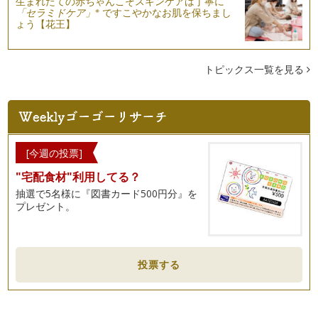
筑波山梅まつり＋「がんばる。つくば！」応援旗イベント
生まれたての赤ちゃんこそスキンケアは丁寧に
※
「セラミドケア」
ですこやかなお肌を保ちまし
こんにちは。みなさまいかがお過ごしですか？寒い毎日です
ょう【花王】
が、少しずつ、春の気配を感じるこの頃…
ストッキングで子どものケガの応急手当
この春、茨城県で「子育てタクシー」がスタートすることにな
トピックス一覧を見る
りました。つくば市で長年運送業を営…
ママだって泣いちゃうときもある
数年前、育児情報誌『ままとーん♪』が完成した日のこと。当
時、私は編集長を務めながら、家では…
[今週の投票]
研究学園都市つくばの教育環境①科学のまちつくば
"宅配食材"利用してる？
私の住んでいる茨城県つくば市は、1960年代から筑波研究学
園都市として計画的なまちづくりが…
抽選で5名様に『図書カード500円分』を
プレゼント。
れんこんチップスを作ろう
ままとーんがある「つくば市」のおとなり「土浦市」は、れん
こん（蓮根）生産量日本一！ …
投票する
赤ちゃんが参加できる♪つくば100本のクリスマスツリー
12月が近づくと、街は一気にクリスマスムード。そこで、光
あふれる冬のつくばの街をご紹介しま…