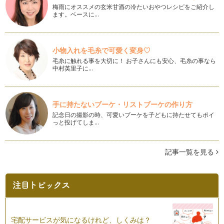
梅雨にオススメの玄米甘酒の冷たいおやつレシピをご紹介し
ます。ベースに…
バレンタインデーに化石チョコレートor手作りたこやきチョコ
レート？
みなさまこんにちは。今年もよろしくお願いいたします。 も
うす…
小物入れを毛糸で可愛く変身♡
毛糸に触れる事を大切に！ お子さんにも安心、毛糸の事なら
子どもが作るシュークリーム
中村英里子に…
娘がプチシュークリームを作る！というので、さっそく家で作
りました。まずはレシピから&hel…
我が家のモロヘイヤカレー
手に持たないブーケ・リストブーケの作り方
まだまだ暑さが続く夏、いかがお過ごしですか。 さて、我が
記念日の撮影の時、可愛いブーケを子どもに持たせてもポイ
家の…
っと投げてしま…
子どもの話を聞けないとき
親子のコミュニケーションは、子どもの成長に欠かせません。
記事一覧を見る
子どもは、親子のコミュニケーション…
マンディ（水浴び）と水遊びの夏！
いよいよ夏本番。今年の夏、みなさんはどんな風に過ごされま
すか？ …
手作りカルピス風ドリンク＆チーズで雨の日も楽しく
宅配サービスが気になるけれど、しくみは？