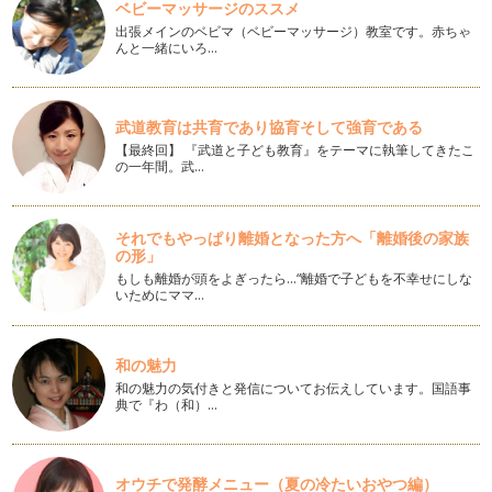
ベビーマッサージのススメ
あいさつは相手の名前も
出張メインのベビマ（ベビーマッサージ）教室です。赤ちゃ
暑中お見舞い申し上げます。私ごとですが、昨年12月から、
んと一緒にいろ…
つくば市教育委員を務めることになり…
お手伝いは子どもの成長に「いいね！」
ご存じでしたか？ 文部科学省の調査によると、今、約80％
武道教育は共育であり協育そして強育である
の子育てパパ・ママが「家庭の教育力…
【最終回】 『武道と子ども教育』をテーマに執筆してきたこ
の一年間。武…
ゆるキャラからみた子どもたち
こんにちは。気候がよくなり、野外イベントも多くなるこのご
ろですが、みなさんはいかがお過ごし…
それでもやっぱり離婚となった方へ「離婚後の家族
の形」
感動の卒業式・入学式
もしも離婚が頭をよぎったら…“離婚で子どもを不幸せにしな
みなさんこんにちは。新年度になりましたね。お子さんがご入
いためにママ…
園、ご入学の方は本当におめでとうご…
「パンの街つくば」～子育てママが行きたいパン屋さん～
和の魅力
筑波研究学園都市は、大学や研究所で働く外国人が多くお仕事
和の魅力の気付きと発信についてお伝えしています。国語事
で海外に住んでいらした方も多いので…
典で『わ（和）…
モンゴルの健康ジュース、チャチャルのお店「MON」
最近、つくば市にモンゴル国のアンテナショップMONができ
オウチで発酵メニュー（夏の冷たいおやつ編）
て、ファンが急増中です。モンゴル国…