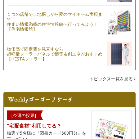
「授乳服」で赤ちゃんと自由におでかけ
みなさんは、「授乳服」をご存知ですか？赤ちゃんにおっぱい
をあげるときに、服をたくしあげなく…
１つの店舗で土地探しから夢のマイホーム実現ま
で
住まい情報満載の住宅情報館へ行ってみよう！
みんなで「おおきな応援旗」を作ろう！
【住宅情報館】
２０１０年１１月２３日、幼稚園生から大人まで５００人が参
加した、「つくばサッカーフェスティ…
筑波山梅まつり＋「がんばる。つくば！」応援旗イベント
物価高で固定費を見直すなら
超軽量ソーラーパネルで節電＆創エネがおすすめ
こんにちは。みなさまいかがお過ごしですか？寒い毎日です
【HESTAソーラー】
が、少しずつ、春の気配を感じるこの頃…
ストッキングで子どものケガの応急手当
この春、茨城県で「子育てタクシー」がスタートすることにな
トピックス一覧を見る
りました。つくば市で長年運送業を営…
ママだって泣いちゃうときもある
数年前、育児情報誌『ままとーん♪』が完成した日のこと。当
時、私は編集長を務めながら、家では…
[今週の投票]
研究学園都市つくばの教育環境①科学のまちつくば
"宅配食材"利用してる？
私の住んでいる茨城県つくば市は、1960年代から筑波研究学
園都市として計画的なまちづくりが…
抽選で5名様に『図書カード500円分』を
プレゼント。