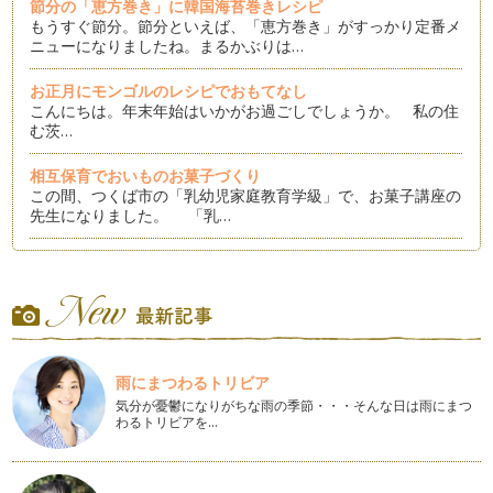
節分の「恵方巻き」に韓国海苔巻きレシピ
もうすぐ節分。節分といえば、「恵方巻き」がすっかり定番メ
ニューになりましたね。まるかぶりは…
お正月にモンゴルのレシピでおもてなし
こんにちは。年末年始はいかがお過ごしでしょうか。 私の住
む茨…
相互保育でおいものお菓子づくり
この間、つくば市の「乳幼児家庭教育学級」で、お菓子講座の
先生になりました。 「乳…
「つくばスタイル縁日2013」で遊ぼう、学ぼう
私の住んでいる茨城県つくば市では、秋に「つくばスタイル縁
日」が開催されます。10月1日（火…
つくば市の小中一貫教育は？
こんにちは。今回は筑波研究学園都市の最新教育事情をお届け
雨にまつわるトリビア
します。茨城県つくば市では、市内の…
気分が憂鬱になりがちな雨の季節・・・そんな日は雨にまつ
わるトリビアを…
～混ぜると楽しい～スライムづくりと色水遊び
残暑お見舞い申し上げます。まだまだ暑い毎日、みなさんはい
かがお過ごしですか？ 今回は、…