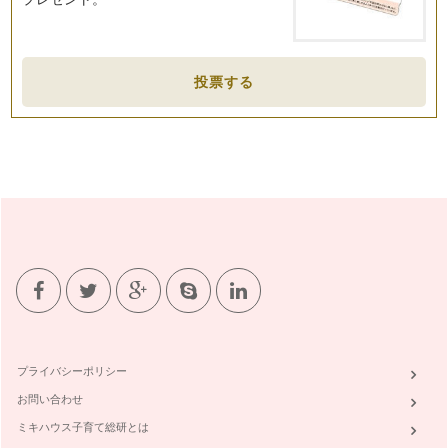
れんこんチップスを作ろう
ままとーんがある「つくば市」のおとなり「土浦市」は、れん
こん（蓮根）生産量日本一！ …
投票する
赤ちゃんが参加できる♪つくば100本のクリスマスツリー
12月が近づくと、街は一気にクリスマスムード。そこで、光
あふれる冬のつくばの街をご紹介しま…
とり胸肉がやわらかく美味しくなるレシピ
茨城県つくば市で活動している「ままとーん」では、ままとー
んホームページで、スタッフブログを…
子育てママにやさしいラジオ（ラヂオつくば）
みなさんは、普段ラジオを聴かれますか？ 3／11の震災で、
つ…
子どもと作る世界の料理「イタリア」
筑波では、自宅のお庭で自宅菜園をしているママ達が多くいら
っしゃいます。我が家でも、&nbs…
プライバシーポリシー
お問い合わせ
新聞ビリビリで、ママのストレスも飛んでけー
今回は、ままとーんつどいの広場で大人気な遊び、『新聞ビリ
ミキハウス子育て総研とは
ビリ』をご紹介します。 &…