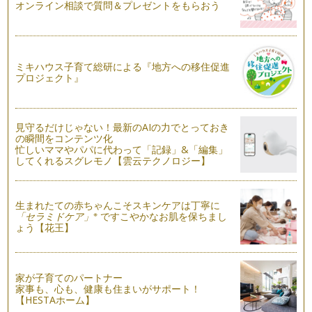
梅雨の候、みなさんはいかがお過ごしですか？ 朝晩の気温差
オンライン相談で質問＆プレゼントをもらおう
が大きな日もありますが、お風邪など…
朝活でシェイプアップ＆自分磨き
メディアによると、最近「朝活」がブームだとか。「朝活」と
ミキハウス子育て総研による『地方への移住促進
は、朝の時間を活用して自分磨きをす…
プロジェクト』
金環日食フィーバー！
2012年5月21日。日本列島がエキサイトした金環日食の日。皆
さんもご覧になられましたか&…
見守るだけじゃない！最新のAIの力でとっておき
の瞬間をコンテンツ化
忙しいママやパパに代わって「記録」&「編集」
東日本で金環日食！
してくれるスグレモノ【雲云テクノロジー】
すでに多くのニュース等で取り上げられていますが、来週5月
21日（月）は、関東地方を中心とし…
生まれたての赤ちゃんこそスキンケアは丁寧に
つくばの研究機関、一般公開の日をレポート！
※
「セラミドケア」
ですこやかなお肌を保ちまし
今年も科学技術週間の季節がやってきました。毎年、この季節
ょう【花王】
はどきどきわくわく！日本一、研究所…
研究所に行って遊ぼう♪（つくば・科学技術週間 一般公開）
「科学の街」つくば市には、研究機関がとても多いのですが、
家が子育てのパートナー
今月は、それらの研究機関に入れるチ…
家事も、心も、健康も住まいがサポート！
【HESTAホーム】