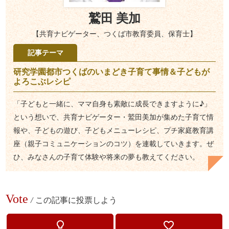
鷲田 美加
【共育ナビゲーター、つくば市教育委員、保育士】
記事テーマ
研究学園都市つくばのいまどき子育て事情＆子どもが
よろこぶレシピ
「子どもと一緒に、ママ自身も素敵に成長できますように♪」
という想いで、共育ナビゲーター・鷲田美加が集めた子育て情
報や、子どもの遊び、子どもメニューレシピ、プチ家庭教育講
座（親子コミュニケーションのコツ）を連載していきます。ぜ
ひ、みなさんの子育て体験や将来の夢も教えてください。
Vote
/
この記事に投票しよう
lightbulb_outline
favorite_border