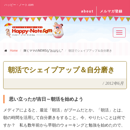
ハッピー・ノート.com
about
メルマガ登録
Toggl
navig
Home
輝くママのNEWSな“おはなし”
朝活でシェイプアップ＆自分磨き
朝活でシェイプアップ＆自分磨き
/
2012年6月
思い立ったが吉日～朝活を始めよう
メディアによると、最近「朝活」がブームだとか。「朝活」とは、
朝の時間を活用して自分磨きをすること。今、やりたいことは何で
すか？ 私も数年前から早朝のウォーキングと勉強を始めたので、