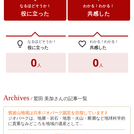
なるほどそうか！
わかる！わかる！
役に立った
共感した
なるほどそうか！
わかる！わかる！
lightbulb_outline
favorite_border
役に立った
共感した
0
0
人
人
Archives
/
鷲田 美加さんの記事一覧
筑波山地域は日本ジオパーク認定を目指しています♪
ジオパークは、地層・岩石・地形・火山・断層など地球科学的
に貴重なみどころを地域の遺産として…