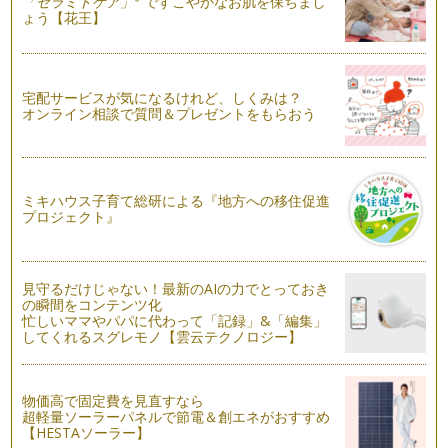
「セラミドケア」
ですこやかなお肌を保ちまし
梅雨の候、みなさんはいかがお過ごしですか？ 朝晩の気温差
ょう【花王】
が大きな日もありますが、お風邪など…
朝活でシェイプアップ＆自分磨き
メディアによると、最近「朝活」がブームだとか。「朝活」と
宅配サービスが気になるけれど、しくみは？
は、朝の時間を活用して自分磨きをす…
オンライン相談で質問＆プレゼントをもらおう
金環日食フィーバー！
2012年5月21日。日本列島がエキサイトした金環日食の日。皆
さんもご覧になられましたか&…
ミキハウス子育て総研による『地方への移住促進
プロジェクト』
東日本で金環日食！
すでに多くのニュース等で取り上げられていますが、来週5月
21日（月）は、関東地方を中心とし…
見守るだけじゃない！最新のAIの力でとっておき
つくばの研究機関、一般公開の日をレポート！
の瞬間をコンテンツ化
今年も科学技術週間の季節がやってきました。毎年、この季節
忙しいママやパパに代わって「記録」&「編集」
はどきどきわくわく！日本一、研究所…
してくれるスグレモノ【雲云テクノロジー】
研究所に行って遊ぼう♪（つくば・科学技術週間 一般公開）
「科学の街」つくば市には、研究機関がとても多いのですが、
物価高で固定費を見直すなら
今月は、それらの研究機関に入れるチ…
超軽量ソーラーパネルで節電＆創エネがおすすめ
【HESTAソーラー】