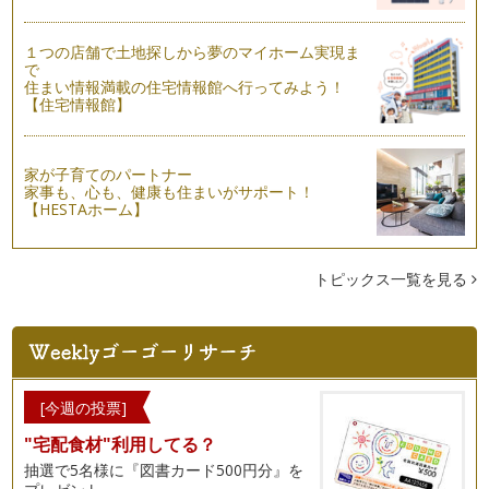
「授乳服」で赤ちゃんと自由におでかけ
みなさんは、「授乳服」をご存知ですか？赤ちゃんにおっぱい
をあげるときに、服をたくしあげなく…
１つの店舗で土地探しから夢のマイホーム実現ま
で
住まい情報満載の住宅情報館へ行ってみよう！
みんなで「おおきな応援旗」を作ろう！
【住宅情報館】
２０１０年１１月２３日、幼稚園生から大人まで５００人が参
加した、「つくばサッカーフェスティ…
筑波山梅まつり＋「がんばる。つくば！」応援旗イベント
家が子育てのパートナー
家事も、心も、健康も住まいがサポート！
こんにちは。みなさまいかがお過ごしですか？寒い毎日です
【HESTAホーム】
が、少しずつ、春の気配を感じるこの頃…
ストッキングで子どものケガの応急手当
この春、茨城県で「子育てタクシー」がスタートすることにな
トピックス一覧を見る
りました。つくば市で長年運送業を営…
ママだって泣いちゃうときもある
数年前、育児情報誌『ままとーん♪』が完成した日のこと。当
時、私は編集長を務めながら、家では…
[今週の投票]
研究学園都市つくばの教育環境①科学のまちつくば
"宅配食材"利用してる？
私の住んでいる茨城県つくば市は、1960年代から筑波研究学
園都市として計画的なまちづくりが…
抽選で5名様に『図書カード500円分』を