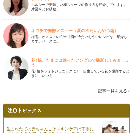
ヘルシーで美味しい和スイーツの作り方を紹介しています。
片栗粉とお砂糖…
バレンタインデーに化石チョコレートor手作りたこやきチョコ
レート？
みなさまこんにちは。今年もよろしくお願いいたします。 も
うす…
オウチで発酵メニュー（夏の冷たいおやつ編）
梅雨にオススメの玄米甘酒の冷たいおやつレシピをご紹介し
子どもが作るシュークリーム
ます。ベースに…
娘がプチシュークリームを作る！というので、さっそく家で作
りました。まずはレシピから&hel…
花1輪、たまには違ったアングルで撮影してみましょ
我が家のモロヘイヤカレー
う
まだまだ暑さが続く夏、いかがお過ごしですか。 さて、我が
花1輪をフォトジェニックに！ 自生している花を撮影すると
家の…
きに、いつも…
子どもの話を聞けないとき
親子のコミュニケーションは、子どもの成長に欠かせません。
記事一覧を見る
子どもは、親子のコミュニケーション…
マンディ（水浴び）と水遊びの夏！
いよいよ夏本番。今年の夏、みなさんはどんな風に過ごされま
すか？ …
生まれたての赤ちゃんこそスキンケアは丁寧に
手作りカルピス風ドリンク＆チーズで雨の日も楽しく
※