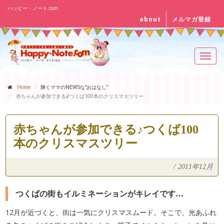
ハッピー・ノート.com
about
メルマガ登録
Toggl
navig
Home
輝くママのNEWSな“おはなし”
赤ちゃんが参加できる♪つくば100本のクリスマスツリー
赤ちゃんが参加できる♪つくば100
本のクリスマスツリー
/
2011年12月
つくばの街もイルミネーションがキレイです…
12月が近づくと、街は一気にクリスマスムード。そこで、光あふれ