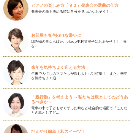
ピアノの楽しみ方「９２」発表会の選曲の仕方
あいさつは相手の名前も
発表会の曲を決める時に自分を見つめなおそう！…
暑中お見舞い申し上げます。私ごとですが、昨年12月から、
つくば市教育委員を務めることになり…
お手伝いは子どもの成長に「いいね！」
ご存じでしたか？ 文部科学省の調査によると、今、約80％
お部屋も春色knitな装いに
の子育てパパ・ママが「家庭の教育力…
編み物の事ならばeknit-loop中村英里子におまかせ！！ 春
をk…
ゆるキャラからみた子どもたち
こんにちは。気候がよくなり、野外イベントも多くなるこのご
ろですが、みなさんはいかがお過ごし…
来年を気持ちよく迎える方法
年末で大忙しのママたちが悩む大片づけ特集！ また、来年
感動の卒業式・入学式
を気持ちよく迎…
みなさんこんにちは。新年度になりましたね。お子さんがご入
園、ご入学の方は本当におめでとうご…
「親行動」を考えよう ～私たちは親としてのどうあ
「パンの街つくば」～子育てママが行きたいパン屋さん～
るべきか～
筑波研究学園都市は、大学や研究所で働く外国人が多くお仕事
電車の中で子どもがぐずった時など社会的な場面で「こんな
で海外に住んでいらした方も多いので…
とき親としてど…
モンゴルの健康ジュース、チャチャルのお店「MON」
最近、つくば市にモンゴル国のアンテナショップMONができ
て、ファンが急増中です。モンゴル国…
ひんやり簡単！和スイーツ！