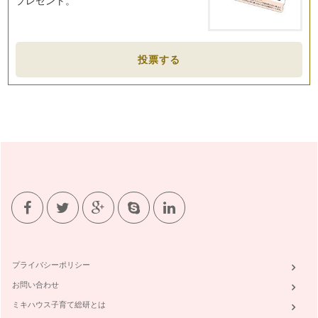
プレゼント。
れんこんチップスを作ろう
ままとーんがある「つくば市」のおとなり「土浦市」は、れん
こん（蓮根）生産量日本一！ …
投票する
赤ちゃんが参加できる♪つくば100本のクリスマスツリー
12月が近づくと、街は一気にクリスマスムード。そこで、光
あふれる冬のつくばの街をご紹介しま…
とり胸肉がやわらかく美味しくなるレシピ
茨城県つくば市で活動している「ままとーん」では、ままとー
んホームページで、スタッフブログを…
子育てママにやさしいラジオ（ラヂオつくば）
みなさんは、普段ラジオを聴かれますか？ 3／11の震災で、
つ…
子どもと作る世界の料理「イタリア」
筑波では、自宅のお庭で自宅菜園をしているママ達が多くいら
っしゃいます。我が家でも、&nbs…
プライバシーポリシー
お問い合わせ
新聞ビリビリで、ママのストレスも飛んでけー
今回は、ままとーんつどいの広場で大人気な遊び、『新聞ビリ
ミキハウス子育て総研とは
ビリ』をご紹介します。 &…