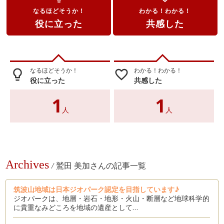
なるほどそうか！
わかる！わかる！
役に立った
共感した
なるほどそうか！
わかる！わかる！
lightbulb_outline
favorite_border
役に立った
共感した
1
1
人
人
Archives
/
鷲田 美加さんの記事一覧
筑波山地域は日本ジオパーク認定を目指しています♪
ジオパークは、地層・岩石・地形・火山・断層など地球科学的
に貴重なみどころを地域の遺産として…