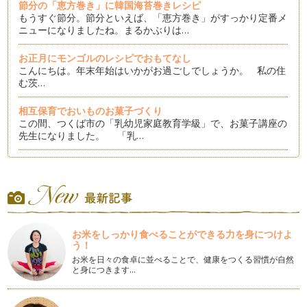
節分の「恵方巻き」に韓国海苔巻きレシピ
もうすぐ節分。節分といえば、「恵方巻き」がすっかり定番メ
ニューになりましたね。まるかぶりは…
お正月にモンゴルのレシピでおもてなし
こんにちは。年末年始はいかがお過ごしでしょうか。 私の住
む茨…
相互保育でおいものお菓子づくり
この間、つくば市の「乳幼児家庭教育学級」で、お菓子講座の
先生になりました。 「乳…
「つくばスタイル縁日2013」で遊ぼう、学ぼう
私の住んでいる茨城県つくば市では、秋に「つくばスタイル縁
日」が開催されます。10月1日（火…
つくば市の小中一貫教育は？
こんにちは。今回は筑波研究学園都市の最新教育事情をお届け
お米をしっかり食べることができる力を身につけよ
します。茨城県つくば市では、市内の…
う！
お米を日々の食卓に並べることで、健康をつくる習慣が自然
～混ぜると楽しい～スライムづくりと色水遊び
と身につきます…
残暑お見舞い申し上げます。まだまだ暑い毎日、みなさんはい
かがお過ごしですか？ 今回は、…