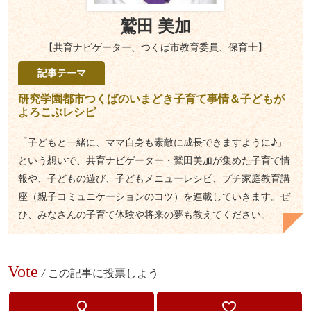
鷲田 美加
【共育ナビゲーター、つくば市教育委員、保育士】
記事テーマ
研究学園都市つくばのいまどき子育て事情＆子どもが
よろこぶレシピ
「子どもと一緒に、ママ自身も素敵に成長できますように♪」
という想いで、共育ナビゲーター・鷲田美加が集めた子育て情
報や、子どもの遊び、子どもメニューレシピ、プチ家庭教育講
座（親子コミュニケーションのコツ）を連載していきます。ぜ
ひ、みなさんの子育て体験や将来の夢も教えてください。
Vote
/
この記事に投票しよう
lightbulb_outline
favorite_border