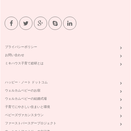
子育てママにやさしいラジオ（ラヂオつくば）
みなさんは、普段ラジオを聴かれますか？ 3／11の震災で、
つ…
子どもと作る世界の料理「イタリア」
筑波では、自宅のお庭で自宅菜園をしているママ達が多くいら
っしゃいます。我が家でも、&nbs…
プライバシーポリシー
お問い合わせ
新聞ビリビリで、ママのストレスも飛んでけー
今回は、ままとーんつどいの広場で大人気な遊び、『新聞ビリ
ミキハウス子育て総研とは
ビリ』をご紹介します。 &…
子どもと被災地へ～宮城県三陸町～
ハッピー・ノート ドットコム
この夏休み、家族で東北の被災地を訪れました。 子どもに被
災地を見せてよいものか？と…
ウェルカムベビーのお宿
ウェルカムベビーの結婚式場
我が子や身近な人を守れる？
先日、ままとーんで「救命救急講習会」を開催しました。 今
子育てにやさしい住まいと環境
までの蘇生法は、気道確保&…
ベビーズヴァカンスタウン
ファーストバースデープロジェクト