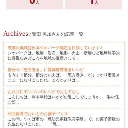
人
人
Archives
/
鷲田 美加さんの記事一覧
筑波山地域は日本ジオパーク認定を目指しています♪
ジオパークは、地層・岩石・地形・火山・断層など地球科学的
に貴重なみどころを地域の遺産として…
節分の「恵方巻き」に韓国海苔巻きレシピ
もうすぐ節分。節分といえば、「恵方巻き」がすっかり定番メ
ニューになりましたね。まるかぶりは…
お正月にモンゴルのレシピでおもてなし
こんにちは。年末年始はいかがお過ごしでしょうか。 私の住
む茨…
相互保育でおいものお菓子づくり
この間、つくば市の「乳幼児家庭教育学級」で、お菓子講座の
先生になりました。 「乳…