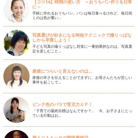
【コツ14】時間の使い方 ～おうちパン作りを日常
に～
感動の卒業式・入学式
手軽に作れるおうちパン。パンは毎日食べるけれど、毎日焼
みなさんこんにちは。新年度になりましたね。お子さんがご入
くのは気が重い…
園、ご入学の方は本当におめでとうご…
写真選びが好きになる時短テクニックで撮りっぱな
「パンの街つくば」～子育てママが行きたいパン屋さん～
しから卒業しよう！
筑波研究学園都市は、大学や研究所で働く外国人が多くお仕事
子ども写真の撮りっぱなし対策に一番効果的なのは、写真選
で海外に住んでいらした方も多いので…
定を楽しむこと…
モンゴルの健康ジュース、チャチャルのお店「MON」
最近、つくば市にモンゴル国のアンテナショップMONができ
産後につらいと言えないのは...
て、ファンが急増中です。モンゴル国…
産後の辛さを伝えることができずに、お母さんたちが悲しい
事件を起こして…
バレンタインデーに化石チョコレートor手作りたこやきチョコ
レート？
みなさまこんにちは。今年もよろしくお願いいたします。 も
うす…
ピンク色のバラで育児力ＵＰ！
「子育ての最終目標はなんですか？」 今、お子さまにとっ
子どもが作るシュークリーム
ている行動はお…
娘がプチシュークリームを作る！というので、さっそく家で作
りました。まずはレシピから&hel…
我が家のモロヘイヤカレー
脳とリトミックの関係最終話