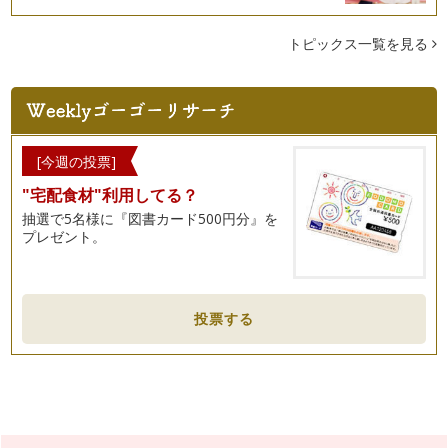
ストッキングで子どものケガの応急手当
この春、茨城県で「子育てタクシー」がスタートすることにな
トピックス一覧を見る
りました。つくば市で長年運送業を営…
ママだって泣いちゃうときもある
数年前、育児情報誌『ままとーん♪』が完成した日のこと。当
時、私は編集長を務めながら、家では…
[今週の投票]
研究学園都市つくばの教育環境①科学のまちつくば
"宅配食材"利用してる？
私の住んでいる茨城県つくば市は、1960年代から筑波研究学
園都市として計画的なまちづくりが…
抽選で5名様に『図書カード500円分』を
プレゼント。
れんこんチップスを作ろう
ままとーんがある「つくば市」のおとなり「土浦市」は、れん
こん（蓮根）生産量日本一！ …
投票する
赤ちゃんが参加できる♪つくば100本のクリスマスツリー
12月が近づくと、街は一気にクリスマスムード。そこで、光
あふれる冬のつくばの街をご紹介しま…
とり胸肉がやわらかく美味しくなるレシピ
茨城県つくば市で活動している「ままとーん」では、ままとー
んホームページで、スタッフブログを…