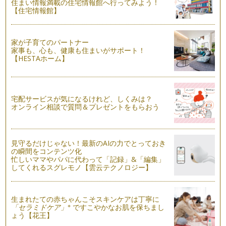
住まい情報満載の住宅情報館へ行ってみよう！
東日本で金環日食！
【住宅情報館】
すでに多くのニュース等で取り上げられていますが、来週5月
21日（月）は、関東地方を中心とし…
家が子育てのパートナー
つくばの研究機関、一般公開の日をレポート！
家事も、心も、健康も住まいがサポート！
今年も科学技術週間の季節がやってきました。毎年、この季節
【HESTAホーム】
はどきどきわくわく！日本一、研究所…
研究所に行って遊ぼう♪（つくば・科学技術週間 一般公開）
「科学の街」つくば市には、研究機関がとても多いのですが、
宅配サービスが気になるけれど、しくみは？
今月は、それらの研究機関に入れるチ…
オンライン相談で質問＆プレゼントをもらおう
「授乳服」で赤ちゃんと自由におでかけ
みなさんは、「授乳服」をご存知ですか？赤ちゃんにおっぱい
をあげるときに、服をたくしあげなく…
見守るだけじゃない！最新のAIの力でとっておき
の瞬間をコンテンツ化
忙しいママやパパに代わって「記録」&「編集」
みんなで「おおきな応援旗」を作ろう！
してくれるスグレモノ【雲云テクノロジー】
２０１０年１１月２３日、幼稚園生から大人まで５００人が参
加した、「つくばサッカーフェスティ…
筑波山梅まつり＋「がんばる。つくば！」応援旗イベント
生まれたての赤ちゃんこそスキンケアは丁寧に
※
「セラミドケア」
ですこやかなお肌を保ちまし
こんにちは。みなさまいかがお過ごしですか？寒い毎日です
ょう【花王】
が、少しずつ、春の気配を感じるこの頃…