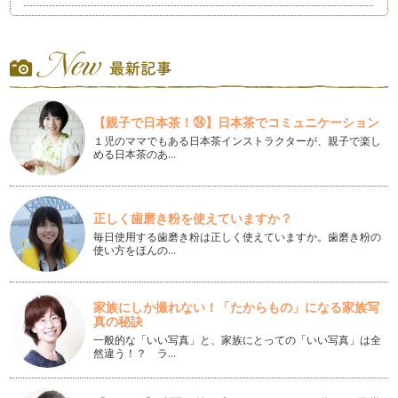
「つくばスタイル縁日2013」で遊ぼう、学ぼう
私の住んでいる茨城県つくば市では、秋に「つくばスタイル縁
日」が開催されます。10月1日（火…
つくば市の小中一貫教育は？
こんにちは。今回は筑波研究学園都市の最新教育事情をお届け
【親子で日本茶！㉔】日本茶でコミュニケーション
します。茨城県つくば市では、市内の…
１児のママでもある日本茶インストラクターが、親子で楽し
める日本茶のあ…
～混ぜると楽しい～スライムづくりと色水遊び
残暑お見舞い申し上げます。まだまだ暑い毎日、みなさんはい
かがお過ごしですか？ 今回は、…
正しく歯磨き粉を使えていますか？
あいさつは相手の名前も
毎日使用する歯磨き粉は正しく使えていますか。歯磨き粉の
暑中お見舞い申し上げます。私ごとですが、昨年12月から、
使い方をほんの…
つくば市教育委員を務めることになり…
お手伝いは子どもの成長に「いいね！」
家族にしか撮れない！「たからもの」になる家族写
ご存じでしたか？ 文部科学省の調査によると、今、約80％
真の秘訣
の子育てパパ・ママが「家庭の教育力…
一般的な「いい写真」と、家族にとっての「いい写真」は全
然違う！？ ラ…
ゆるキャラからみた子どもたち
こんにちは。気候がよくなり、野外イベントも多くなるこのご
ろですが、みなさんはいかがお過ごし…