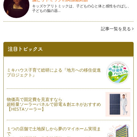
まだまだ暑さが続く夏、いかがお過ごしですか。 さて、我が
キッズケアリトミックは、子どもの心と体と感性をのばし、
家の…
子どもの脳の器…
子どもの話を聞けないとき
親子のコミュニケーションは、子どもの成長に欠かせません。
記事一覧を見る
子どもは、親子のコミュニケーション…
マンディ（水浴び）と水遊びの夏！
いよいよ夏本番。今年の夏、みなさんはどんな風に過ごされま
すか？ …
手作りカルピス風ドリンク＆チーズで雨の日も楽しく
ミキハウス子育て総研による『地方への移住促進
梅雨の候、みなさんはいかがお過ごしですか？ 朝晩の気温差
プロジェクト』
が大きな日もありますが、お風邪など…
朝活でシェイプアップ＆自分磨き
メディアによると、最近「朝活」がブームだとか。「朝活」と
物価高で固定費を見直すなら
は、朝の時間を活用して自分磨きをす…
超軽量ソーラーパネルで節電＆創エネがおすすめ
【HESTAソーラー】
金環日食フィーバー！
2012年5月21日。日本列島がエキサイトした金環日食の日。皆
さんもご覧になられましたか&…
１つの店舗で土地探しから夢のマイホーム実現ま
で