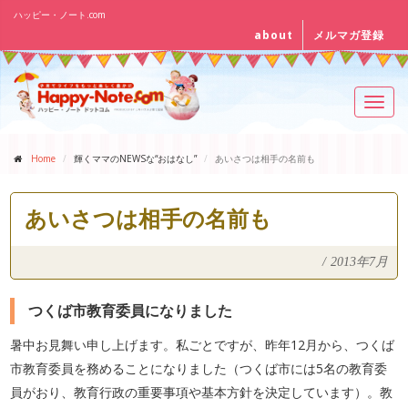
ハッピー・ノート.com
about
メルマガ登録
Toggl
navig
Home
輝くママのNEWSな“おはなし”
あいさつは相手の名前も
あいさつは相手の名前も
/
2013年7月
つくば市教育委員になりました
暑中お見舞い申し上げます。私ごとですが、昨年12月から、つくば
市教育委員を務めることになりました（つくば市には5名の教育委
員がおり、教育行政の重要事項や基本方針を決定しています）。教