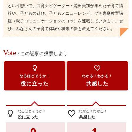
という想いで、共育ナビゲーター・鷲田美加が集めた子育て情
報や、子どもの遊び、子どもメニューレシピ、プチ家庭教育講
座（親子コミュニケーションのコツ）を連載していきます。ぜ
ひ、みなさんの子育て体験や将来の夢も教えてください。
Vote
/
この記事に投票しよう
lightbulb_outline
favorite_border
なるほどそうか！
わかる！わかる！
役に立った
共感した
なるほどそうか！
わかる！わかる！
lightbulb_outline
favorite_border
役に立った
共感した
0
1