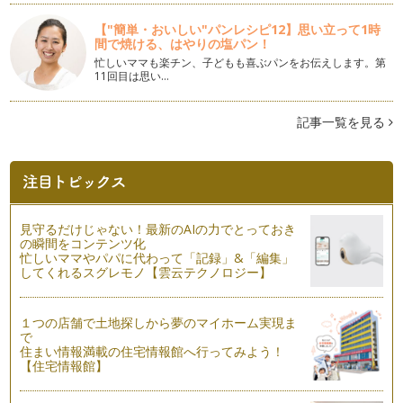
【"簡単・おいしい"パンレシピ12】思い立って1時
我が家のモロヘイヤカレー
間で焼ける、はやりの塩パン！
まだまだ暑さが続く夏、いかがお過ごしですか。 さて、我が
忙しいママも楽チン、子どもも喜ぶパンをお伝えします。第
家の…
11回目は思い…
子どもの話を聞けないとき
親子のコミュニケーションは、子どもの成長に欠かせません。
記事一覧を見る
子どもは、親子のコミュニケーション…
マンディ（水浴び）と水遊びの夏！
いよいよ夏本番。今年の夏、みなさんはどんな風に過ごされま
すか？ …
見守るだけじゃない！最新のAIの力でとっておき
手作りカルピス風ドリンク＆チーズで雨の日も楽しく
の瞬間をコンテンツ化
梅雨の候、みなさんはいかがお過ごしですか？ 朝晩の気温差
忙しいママやパパに代わって「記録」&「編集」
してくれるスグレモノ【雲云テクノロジー】
が大きな日もありますが、お風邪など…
朝活でシェイプアップ＆自分磨き
１つの店舗で土地探しから夢のマイホーム実現ま
メディアによると、最近「朝活」がブームだとか。「朝活」と
で
は、朝の時間を活用して自分磨きをす…
住まい情報満載の住宅情報館へ行ってみよう！
【住宅情報館】
金環日食フィーバー！
2012年5月21日。日本列島がエキサイトした金環日食の日。皆