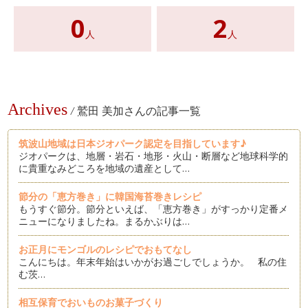
0
2
人
人
Archives
/
鷲田 美加さんの記事一覧
筑波山地域は日本ジオパーク認定を目指しています♪
ジオパークは、地層・岩石・地形・火山・断層など地球科学的
に貴重なみどころを地域の遺産として…
節分の「恵方巻き」に韓国海苔巻きレシピ
もうすぐ節分。節分といえば、「恵方巻き」がすっかり定番メ
ニューになりましたね。まるかぶりは…
お正月にモンゴルのレシピでおもてなし
こんにちは。年末年始はいかがお過ごしでしょうか。 私の住
む茨…
相互保育でおいものお菓子づくり