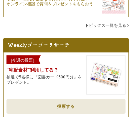
こんにちは。みなさまいかがお過ごしですか？寒い毎日です
オンライン相談で質問＆プレゼントをもらおう
が、少しずつ、春の気配を感じるこの頃…
ストッキングで子どものケガの応急手当
この春、茨城県で「子育てタクシー」がスタートすることにな
トピックス一覧を見る
りました。つくば市で長年運送業を営…
ママだって泣いちゃうときもある
数年前、育児情報誌『ままとーん♪』が完成した日のこと。当
時、私は編集長を務めながら、家では…
[今週の投票]
研究学園都市つくばの教育環境①科学のまちつくば
"宅配食材"利用してる？
私の住んでいる茨城県つくば市は、1960年代から筑波研究学
園都市として計画的なまちづくりが…
抽選で5名様に『図書カード500円分』を
プレゼント。
れんこんチップスを作ろう
ままとーんがある「つくば市」のおとなり「土浦市」は、れん
こん（蓮根）生産量日本一！ …
投票する
赤ちゃんが参加できる♪つくば100本のクリスマスツリー
12月が近づくと、街は一気にクリスマスムード。そこで、光
あふれる冬のつくばの街をご紹介しま…