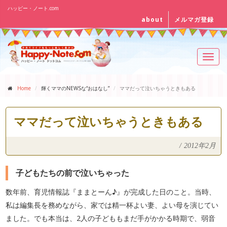
ハッピー・ノート.com
about
メルマガ登録
Toggl
navig
Home
輝くママのNEWSな“おはなし”
ママだって泣いちゃうときもある
ママだって泣いちゃうときもある
/
2012年2月
子どもたちの前で泣いちゃった
数年前、育児情報誌『ままとーん♪』が完成した日のこと。当時、
私は編集長を務めながら、家では精一杯よい妻、よい母を演じてい
ました。でも本当は、2人の子どももまだ手がかかる時期で、弱音