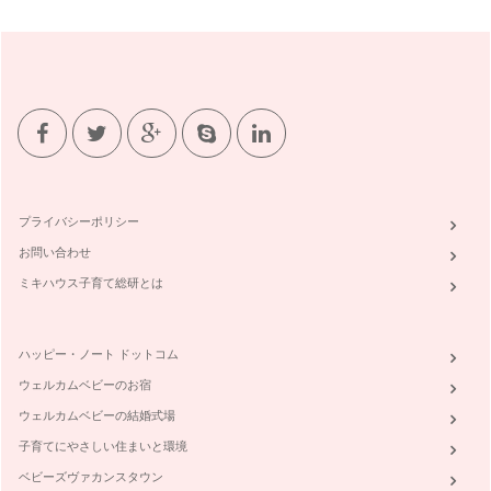
とり胸肉がやわらかく美味しくなるレシピ
茨城県つくば市で活動している「ままとーん」では、ままとー
んホームページで、スタッフブログを…
子育てママにやさしいラジオ（ラヂオつくば）
みなさんは、普段ラジオを聴かれますか？ 3／11の震災で、
つ…
子どもと作る世界の料理「イタリア」
筑波では、自宅のお庭で自宅菜園をしているママ達が多くいら
っしゃいます。我が家でも、&nbs…
プライバシーポリシー
お問い合わせ
新聞ビリビリで、ママのストレスも飛んでけー
今回は、ままとーんつどいの広場で大人気な遊び、『新聞ビリ
ミキハウス子育て総研とは
ビリ』をご紹介します。 &…
子どもと被災地へ～宮城県三陸町～
ハッピー・ノート ドットコム
この夏休み、家族で東北の被災地を訪れました。 子どもに被
災地を見せてよいものか？と…
ウェルカムベビーのお宿
ウェルカムベビーの結婚式場
我が子や身近な人を守れる？
先日、ままとーんで「救命救急講習会」を開催しました。 今
子育てにやさしい住まいと環境
までの蘇生法は、気道確保&…
ベビーズヴァカンスタウン