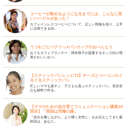
ゆるキャラからみた子どもたち
こんにちは。気候がよくなり、野外イベントも多くなるこのご
ろですが、みなさんはいかがお過ごし…
コーヒーが飲めるようになるまでには、こんなに高
いハードルがあった！
感動の卒業式・入学式
カフェインレスコーヒーについて、正しい情報を知り、上手
みなさんこんにちは。新年度になりましたね。お子さんがご入
に活用できる内…
園、ご入学の方は本当におめでとうご…
「パンの街つくば」～子育てママが行きたいパン屋さん～
うつわごとパクリっ♪パンカップのおべんとう
筑波研究学園都市は、大学や研究所で働く外国人が多くお仕事
おうちカフェプランナー・岡本珠子が提案するキッズ向け簡
で海外に住んでいらした方も多いので…
単かわいいおべ…
モンゴルの健康ジュース、チャチャルのお店「MON」
最近、つくば市にモンゴル国のアンテナショップMONができ
【スティックパンレシピ12】チーズとベーコンのぐ
て、ファンが急増中です。モンゴル国…
るぐるスティックパン
忙しいママも楽チン、子どもも喜ぶスティックパン。安全安
バレンタインデーに化石チョコレートor手作りたこやきチョコ
心な材料で作る…
レート？
みなさまこんにちは。今年もよろしくお願いいたします。 も
うす…
【ママのための自分育てコミュニケーション講座24
回目】「笑顔は究極の薬」
子どもが作るシュークリーム
「自分を癒しながら、より輝く女性に」をお伝えしてきた最
終回は、あなた…
娘がプチシュークリームを作る！というので、さっそく家で作
りました。まずはレシピから&hel…