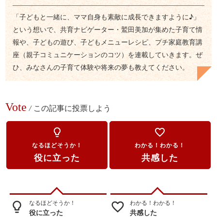
「子どもと一緒に、ママ自身も素敵に成長できますように♪」
という想いで、共育ナビゲーター・鷲田美加が集めた子育て情
報や、子どもの遊び、子どもメニューレシピ、プチ家庭教育講
座（親子コミュニケーションのコツ）を連載していきます。ぜ
ひ、みなさんの子育て体験や将来の夢も教えてください。
Vote
/
この記事に投票しよう
lightbulb_outline
favorite_border
なるほどそうか！
わかる！わかる！
役に立った
共感した
なるほどそうか！
わかる！わかる！
lightbulb_outline
favorite_border
役に立った
共感した