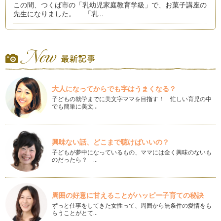
この間、つくば市の「乳幼児家庭教育学級」で、お菓子講座の
先生になりました。 「乳…
「つくばスタイル縁日2013」で遊ぼう、学ぼう
私の住んでいる茨城県つくば市では、秋に「つくばスタイル縁
日」が開催されます。10月1日（火…
つくば市の小中一貫教育は？
こんにちは。今回は筑波研究学園都市の最新教育事情をお届け
大人になってからでも字はうまくなる？
します。茨城県つくば市では、市内の…
子どもの就学までに美文字ママを目指す！ 忙しい育児の中
でも簡単に美文…
～混ぜると楽しい～スライムづくりと色水遊び
残暑お見舞い申し上げます。まだまだ暑い毎日、みなさんはい
かがお過ごしですか？ 今回は、…
興味ない話、どこまで聴けばいいの？
あいさつは相手の名前も
子どもが夢中になっているもの、ママには全く興味のないも
暑中お見舞い申し上げます。私ごとですが、昨年12月から、
のだったら？ …
つくば市教育委員を務めることになり…
お手伝いは子どもの成長に「いいね！」
ご存じでしたか？ 文部科学省の調査によると、今、約80％
周囲の好意に甘えることがハッピー子育ての秘訣
の子育てパパ・ママが「家庭の教育力…
ずっと仕事をしてきた女性って、周囲から無条件の愛情をも
らうことがとて…