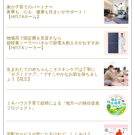
さんもご覧になられましたか&…
家が子育てのパートナー
家事も、心も、健康も住まいがサポート！
東日本で金環日食！
【HESTAホーム】
すでに多くのニュース等で取り上げられていますが、来週5月
21日（月）は、関東地方を中心とし…
物価高で固定費を見直すなら
つくばの研究機関、一般公開の日をレポート！
超軽量ソーラーパネルで節電＆創エネがおすすめ
今年も科学技術週間の季節がやってきました。毎年、この季節
【HESTAソーラー】
はどきどきわくわく！日本一、研究所…
研究所に行って遊ぼう♪（つくば・科学技術週間 一般公開）
「科学の街」つくば市には、研究機関がとても多いのですが、
生まれたての赤ちゃんこそスキンケアは丁寧に
今月は、それらの研究機関に入れるチ…
※
「セラミドケア」
ですこやかなお肌を保ちまし
ょう【花王】
「授乳服」で赤ちゃんと自由におでかけ
みなさんは、「授乳服」をご存知ですか？赤ちゃんにおっぱい
をあげるときに、服をたくしあげなく…
ミキハウス子育て総研による『地方への移住促進
プロジェクト』
みんなで「おおきな応援旗」を作ろう！
２０１０年１１月２３日、幼稚園生から大人まで５００人が参
加した、「つくばサッカーフェスティ…
筑波山梅まつり＋「がんばる。つくば！」応援旗イベント
宅配サービスが気になるけれど、しくみは？