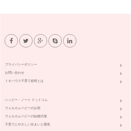
使いやすく、しまう
モノを「使う」ときのことを考えて、しまう場所を決めること
は、前回お話ししました。 …
定位置を決めるために、モノの使い方を考える
「片付け＝元に戻す」であることは、前回お話しました。 で
は、…
散らかりやすい子育て中。片付けの目標は？
片付いた理想の状態を考えるとき、「モデルルームのような部
屋」や、「雑誌に載ってい…
プライバシーポリシー
お問い合わせ
お片付けの、ハッピー効果
「収納が苦手」「主婦なのに片付けができない」とお悩みの方
ミキハウス子育て総研とは
が、多くいらっしゃいます。 …
ハッピー・ノート ドットコム
ウェルカムベビーのお宿
ウェルカムベビーの結婚式場
子育てにやさしい住まいと環境