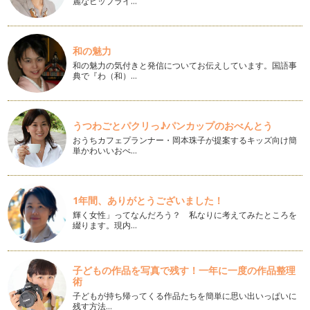
変わると、暮らしの中で使わ…
麗なヒップライ…
家族で守る！お片付け３つの黄金ルール
自分だけなら片付けは出来るけれど、家族が散らかしてしま
和の魅力
う・・・という方は、家族で守るルール…
和の魅力の気付きと発信についてお伝えしています。国語事
典で『わ（和）…
今日から実践！片づけ上手を育てる、言葉かけテクニック
前回まで３回に分けて、子ども部屋の片付けについてお伝えし
てきました。 「子どもに『…
うつわごとパクリっ♪パンカップのおべんとう
子どもが続けられるしまい方のコツ
おうちカフェプランナー・岡本珠子が提案するキッズ向け簡
新学年が始まって1ヵ月。新しい生活にもすっかり慣れたころ
単かわいいおべ…
でしょうか。 前回は、子ど…
子ども部屋収納の基本
1年間、ありがとうございました！
いよいよ新学年が始まりましたね。前回は、旧学年のモノの整
理についてお伝えしました。「使う」…
輝く女性」ってなんだろう？ 私なりに考えてみたところを
綴ります。現内…
新学年のスタートは、春休みの片付けで決まる！
春は、進級・進学の時期です。 4月に新学年が始まると、教科
書やノートなど、新しい学…
子どもの作品を写真で残す！一年に一度の作品整理
術
楽しみながら、子どもに掃除を習慣づけ
子どもが持ち帰ってくる作品たちを簡単に思い出いっぱいに
残す方法…
これまで、ママが気楽にお掃除に取り組むコツについて、お伝