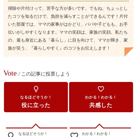
掃除や片付けって、苦手な方が多いです。でもね、ちょっとし
たコツを知るだけで、負担を減らすことができるんです！片付
いた部屋では、ママの家事がはかどり、パパや子どもも、お手
伝いがしやすくなります。ママの笑顔は、家族の笑顔。私たち
の、最も身近にある「暮らし」に目を向けて、ママが輝き、家
族が笑う、『暮らしやすく』のコツをお伝えします！
Vote
/
この記事に投票しよう
lightbulb_outline
favorite_border
なるほどそうか！
わかる！わかる！
役に立った
共感した
なるほどそうか！
わかる！わかる！
lightbulb_outline
favorite_border