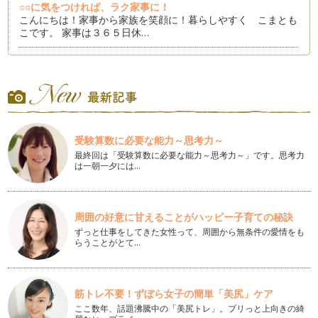
○○に気をつければ、ラク家事に！
こんにちは！家事から家族を笑顔に！暮らしやすく こまとも
こです。 家事は３６５日休…
掃除嫌いは、環境のせい!?掃除しやすい暮らしづくり、３つの
コツ
新しい年が始まりました。お正月を気持ちよく迎えるために、
年末に家中を掃除された方も多いと思…
大掃除に大活躍！3つの優秀お掃除道具
受験算数に必要な能力～思考力～
これまで、大掃除をテーマにして下準備、洗剤についてお伝え
してきました。 3回目の今…
最終回は「受験算数に必要な能力～思考力～」です。思考力
は一朝一夕には…
年末大掃除、これだけあれば洗剤は完璧！
年末が近づくと、お店のお掃除コーナーでは、いつも以上にバ
ラエティ豊かな商品が並びます。 …
周囲の好意に甘えることがハッピー子育ての秘訣
ずっと仕事をしてきた女性って、周囲から無条件の愛情をも
年末大掃除をラクにする、秋から始める下準備
らうことがとて…
朝晩の涼しさが増し、日中も羽織りものが欲しくなる気候とな
りました。 この時期、秋が…
秋だからやっておきたい、３つの片付け
筋トレ不要！ずぼら女子の簡単「美尻」ケア
夏に活躍したモノの片付けは、もう終わりましたか？ 季節が
ここ数年、話題沸騰中の「美尻トレ」。プリっと上向きの綺