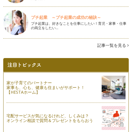
えしてきました。 掃除は子…
100円グッズでひと手間かけて、らくらくお掃除！
プチ起業 ～プチ起業の成功の秘訣～
家事を楽にするお掃除、3回目の今回は、ちょっとしたひと手
プチ起業は、好きなことを仕事にしたい！育児・家事・仕事
間がお掃除を楽にする、簡…
の両立をしたい…
アクリルたわしで、らくらくお掃除
家事をラクに楽しくするお掃除道具、前回のマイクロファイバ
記事一覧を見る
ークロスに続いて2回目の今回は、ア…
マイクロファイバークロスで、ラクラクお掃除
これまで、洗剤や道具の選び方などお伝えしてきましたが、こ
れから数回にわたって子育て中のママ…
家が子育てのパートナー
「その都度掃除」で、キレイをキープ！
家事も、心も、健康も住まいがサポート！
年末に大掃除を行った方は、おうちがピカピカになっているこ
【HESTAホーム】
とと思います。「今年こそは、汚れを…
しぶとい汚れに。パワーアップ！汚れ落とし
以前の記事、お掃除を楽しくする方法で、「汚れのレベルを、
宅配サービスが気になるけれど、しくみは？
見極める」ことを、お伝えしました。…
オンライン相談で質問＆プレゼントをもらおう
道具を使いこなして、楽に汚れを落とす！