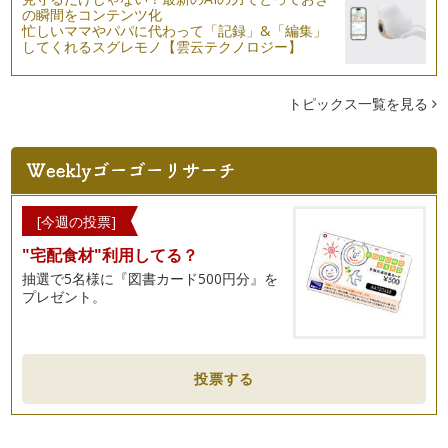
「子ども+気持ち」 作品・おもちゃの片付け
の瞬間をコンテンツ化
「作品」は子どもの努力が感じられるモノであり、なかなか捨
忙しいママやパパに代わって「記録」&「編集」
てられないモノです。作品には、平面…
してくれるスグレモノ【雲云テクノロジー】
子どもと一緒に、お片付け
前回は、片付けを「子どもに伝える」ということをお伝えしま
トピックス一覧を見る
した。今回は、具体的な進め方をご紹…
子どもに伝えるお片づけ
これまで、片付けの基本の考え方を、お伝えしてきました。さ
て、今回からは、「子どもの片付け」…
[今週の投票]
使うモノを選ぶ
"宅配食材"利用してる？
これまで、モノを使いやすくしまう方法について、お伝えして
きました。さて、ここで、「しまう」…
抽選で5名様に『図書カード500円分』を
プレゼント。
使う頻度に合わせた、しまい方
前々回より、「使いやすく、しまう」ポイントを、３回にわた
って、お伝えしています。 …
投票する
空間を、無駄なく使う
これまで、「使いやすく、しまう」ために、「モノの使い方を
考える」、「一緒に使うモノを、まと…