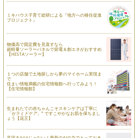
前回は、洗剤の選び方をお伝えしました。今回は道具選びのポ
イントを、次の３つに分けて、お伝え…
ミキハウス子育て総研による『地方への移住促進
プロジェクト』
洗剤を使いこなして、掃除上手になる！
前回は、汚れ落としの準備として、汚れを分析することを、お
伝えしました。今回は、その分析結果…
物価高で固定費を見直すなら
お掃除を、楽しくする方法
超軽量ソーラーパネルで節電＆創エネがおすすめ
掃除とは、汚れを取り去る事。掃除をしなければ、汚れが溜ま
【HESTAソーラー】
り、心身の健康に影響を与えますし、…
身近なことからお手伝い「食事作り」
１つの店舗で土地探しから夢のマイホーム実現ま
「お手伝い」は、家事のやり方を、親から子どもへと伝える、
で
良い機会となります。家事に込めた、…
住まい情報満載の住宅情報館へ行ってみよう！
【住宅情報館】
お手伝いしたくなる、環境作り
前回は、お手伝いのステップについて、お伝えしました。今回
は、子どもがお手伝いをしやすくなる…
生まれたての赤ちゃんこそスキンケアは丁寧に
※
「セラミドケア」
ですこやかなお肌を保ちまし
子どもの力を伸ばす、お手伝い
ょう【花王】
お子さんに、お手伝いをさせていますか？ かつては労働力と
して、子どものお手伝いは必要でした…
見守るだけじゃない！最新のAIの力でとっておき