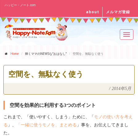
ハッピー・ノート.com
about
メルマガ登録
Toggl
navig
Home
輝くママのNEWSな“おはなし”
空間を、無駄なく使う
空間を、無駄なく使う
/
2014年5月
空間を効果的に利用する3つのポイント
これまで、「使いやすく、しまう」ために、「
モノの使い方を考え
る
」、
「一緒に使うモノを、まとめる
」事を、お伝えしてきまし
た。