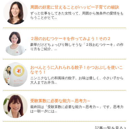
周囲の好意に甘えることがハッピー子育ての秘訣
子どもが続けられるしまい方のコツ
ずっと仕事をしてきた女性って、周囲から無条件の愛情をも
新学年が始まって1ヵ月。新しい生活にもすっかり慣れたころ
らうことがとて…
でしょうか。 前回は、子ど…
子ども部屋収納の基本
２段のおむつケーキを作ってみよう！その２
いよいよ新学年が始まりましたね。前回は、旧学年のモノの整
理についてお伝えしました。「使う」…
豪華だけどちょっぴり難しそうな「２段おむつケーキ」の作
り方をご紹介、…
新学年のスタートは、春休みの片付けで決まる！
春は、進級・進学の時期です。 4月に新学年が始まると、教科
書やノートなど、新しい学…
おべんとうに入れられる餃子！かつおぶしを使いこ
なそう！
楽しみながら、子どもに掃除を習慣づけ
ニンニクなしの和風味の餃子。お味は優しく、小さい子から
大人までお弁当…
これまで、ママが気楽にお掃除に取り組むコツについて、お伝
えしてきました。 掃除は子…
100円グッズでひと手間かけて、らくらくお掃除！
受験算数に必要な能力～思考力～
家事を楽にするお掃除、3回目の今回は、ちょっとしたひと手
最終回は「受験算数に必要な能力～思考力～」です。思考力
間がお掃除を楽にする、簡…
は一朝一夕には…
アクリルたわしで、らくらくお掃除
家事をラクに楽しくするお掃除道具、前回のマイクロファイバ
記事一覧を見る