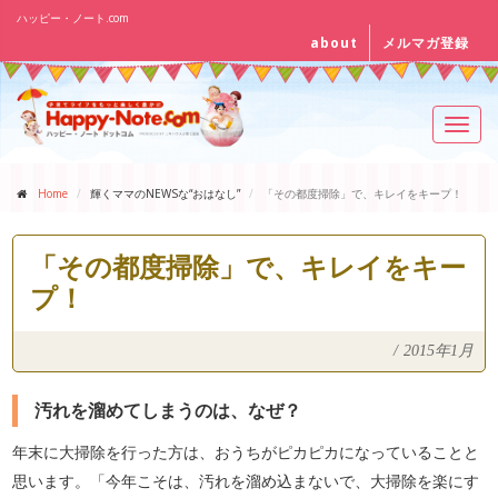
ハッピー・ノート.com
about
メルマガ登録
Toggl
navig
Home
輝くママのNEWSな“おはなし”
「その都度掃除」で、キレイをキープ！
「その都度掃除」で、キレイをキー
プ！
/
2015年1月
汚れを溜めてしまうのは、なぜ？
年末に大掃除を行った方は、おうちがピカピカになっていることと
思います。「今年こそは、汚れを溜め込まないで、大掃除を楽にす