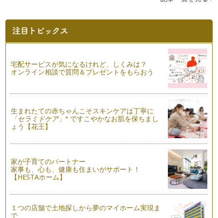
ークロスに続いて2回目の今回は、ア…
マイクロファイバークロスで、ラクラクお掃除
これまで、洗剤や道具の選び方などお伝えしてきましたが、こ
れから数回にわたって子育て中のママ…
「その都度掃除」で、キレイをキープ！
宅配サービスが気になるけれど、しくみは？
年末に大掃除を行った方は、おうちがピカピカになっているこ
オンライン相談で質問＆プレゼントをもらおう
とと思います。「今年こそは、汚れを…
しぶとい汚れに。パワーアップ！汚れ落とし
以前の記事、お掃除を楽しくする方法で、「汚れのレベルを、
生まれたての赤ちゃんこそスキンケアは丁寧に
※
見極める」ことを、お伝えしました。…
「セラミドケア」
ですこやかなお肌を保ちまし
ょう【花王】
道具を使いこなして、楽に汚れを落とす！
前回は、洗剤の選び方をお伝えしました。今回は道具選びのポ
イントを、次の３つに分けて、お伝え…
家が子育てのパートナー
家事も、心も、健康も住まいがサポート！
洗剤を使いこなして、掃除上手になる！
【HESTAホーム】
前回は、汚れ落としの準備として、汚れを分析することを、お
伝えしました。今回は、その分析結果…
１つの店舗で土地探しから夢のマイホーム実現ま
お掃除を、楽しくする方法
で