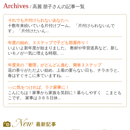
Archives
/
高麗 朋子さんの記事一覧
それでも片付けられないあなたへ
十数年来続いている片付けブーム。 「片付けられないんで
す」 「片付けたいん…
年度の始め、３ステップで子ども部屋作り！
いよいよ新年度が始まりました。 教材や学習道具など、新し
いモノが一気に増える時期。…
年度末の「整理」がどんどん進む、簡単３ステップ
花の香りがただよい始め、上着の要らない日も、チラホラと。
春はすぐそこに来ていますね。 …
○○に気をつければ、ラク家事に！
こんにちは！家事から家族を笑顔に！暮らしやすく こまとも
こです。 家事は３６５日休…
掃除嫌いは、環境のせい!?掃除しやすい暮らしづくり、３つの
コツ
新しい年が始まりました。お正月を気持ちよく迎えるために、
年末に家中を掃除された方も多いと思…