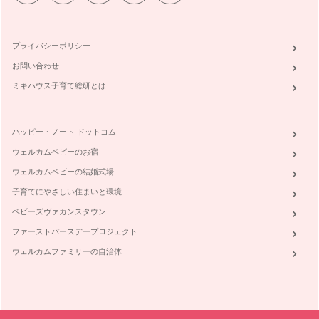
散らかりやすい子育て中。片付けの目標は？
片付いた理想の状態を考えるとき、「モデルルームのような部
屋」や、「雑誌に載ってい…
プライバシーポリシー
お問い合わせ
お片付けの、ハッピー効果
「収納が苦手」「主婦なのに片付けができない」とお悩みの方
ミキハウス子育て総研とは
が、多くいらっしゃいます。 …
ハッピー・ノート ドットコム
ウェルカムベビーのお宿
ウェルカムベビーの結婚式場
子育てにやさしい住まいと環境
ベビーズヴァカンスタウン
ファーストバースデープロジェクト
ウェルカムファミリーの自治体