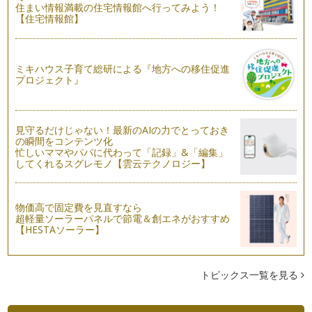
掃除とは、汚れを取り去る事。掃除をしなければ、汚れが溜ま
住まい情報満載の住宅情報館へ行ってみよう！
り、心身の健康に影響を与えますし、…
【住宅情報館】
身近なことからお手伝い「食事作り」
「お手伝い」は、家事のやり方を、親から子どもへと伝える、
ミキハウス子育て総研による『地方への移住促進
良い機会となります。家事に込めた、…
プロジェクト』
お手伝いしたくなる、環境作り
前回は、お手伝いのステップについて、お伝えしました。今回
は、子どもがお手伝いをしやすくなる…
見守るだけじゃない！最新のAIの力でとっておき
の瞬間をコンテンツ化
忙しいママやパパに代わって「記録」&「編集」
子どもの力を伸ばす、お手伝い
してくれるスグレモノ【雲云テクノロジー】
お子さんに、お手伝いをさせていますか？ かつては労働力と
して、子どものお手伝いは必要でした…
「子ども+気持ち」 作品・おもちゃの片付け
物価高で固定費を見直すなら
超軽量ソーラーパネルで節電＆創エネがおすすめ
「作品」は子どもの努力が感じられるモノであり、なかなか捨
【HESTAソーラー】
てられないモノです。作品には、平面…
子どもと一緒に、お片付け
前回は、片付けを「子どもに伝える」ということをお伝えしま
トピックス一覧を見る
した。今回は、具体的な進め方をご紹…