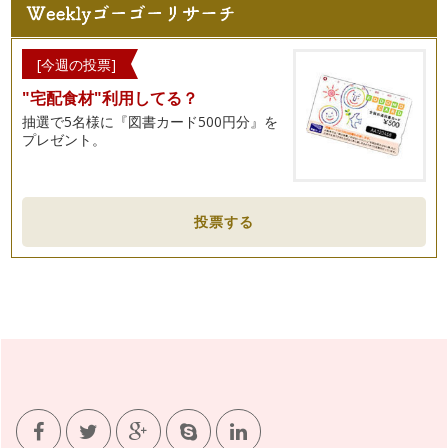
子どもに伝えるお片づけ
これまで、片付けの基本の考え方を、お伝えしてきました。さ
て、今回からは、「子どもの片付け」…
[今週の投票]
使うモノを選ぶ
"宅配食材"利用してる？
これまで、モノを使いやすくしまう方法について、お伝えして
きました。さて、ここで、「しまう」…
抽選で5名様に『図書カード500円分』を
プレゼント。
使う頻度に合わせた、しまい方
前々回より、「使いやすく、しまう」ポイントを、３回にわた
って、お伝えしています。 …
投票する
空間を、無駄なく使う
これまで、「使いやすく、しまう」ために、「モノの使い方を
考える」、「一緒に使うモノを、まと…
使いやすく、しまう
モノを「使う」ときのことを考えて、しまう場所を決めること
は、前回お話ししました。 …
定位置を決めるために、モノの使い方を考える
「片付け＝元に戻す」であることは、前回お話しました。 で
は、…