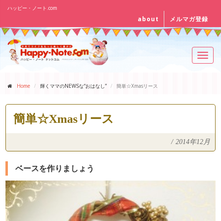
ハッピー・ノート.com
about
メルマガ登録
Toggl
navig
Home
輝くママのNEWSな“おはなし”
簡単☆Xmasリース
簡単☆Xmasリース
/
2014年12月
ベースを作りましょう