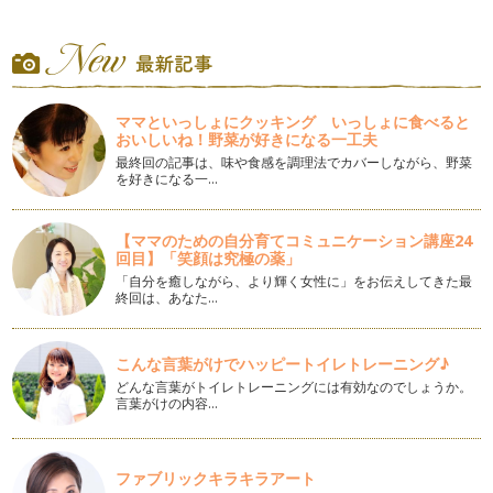
2015年の中秋の名月は9月27日のようですね。毎年飾られてい
る方、今年は飾りたいな・・と…
あまった造花☆フラワーゴムの作り方
フラワーアレンジメントをしていると、どうしても中途半端
にお花が残って…
ママといっしょにクッキング いっしょに食べると
おいしいね！野菜が好きになる一工夫
いろいろな種類のお花の特徴～かんたんまとめ～
最終回の記事は、味や食感を調理法でカバーしながら、野菜
【 プリザーブドフラワー 】 ｐｒｅｓｅｒｖｅ＝保存す
を好きになる一…
る。と…
【ママのための自分育てコミュニケーション講座24
＊夏場＊ お花を長持ちさせるポイント
回目】「笑顔は究極の薬」
夏場はせっかく買ってきたりアレンジしてもお花が傷みやす
いで…
「自分を癒しながら、より輝く女性に」をお伝えしてきた最
終回は、あなた…
☆梅雨のお花工作☆ プードルブーケ
梅雨の時季は、おうちの中で過ごすことが増えます…
こんな言葉がけでハッピートイレトレーニング♪
どんな言葉がトイレトレーニングには有効なのでしょうか。
☆梅雨のお花工作☆ 空き缶・空き箱で簡単アレンジ
言葉がけの内容…
梅雨の時季は、おうちの中で過ごすことが増えますよね。今
日も外であそべ…
リボンで簡単☆お花作り
ファブリックキラキラアート