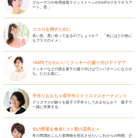
リボンでお花が作れると、ラッピングに飾ったり、こん…
グルーデコや布用接着ラインストーンのHotFixでキラキラア
ート。普…
こいのぼりも作ってフラワーアレンジをしましょう
フラワーアレンジメントでは、季節やイベントごとを取り入
れた…
ココロを潤すために
良い色、悪い色ってあるのでしょうか？ 「色にはどの色に
流行りのチョークボードをお花でデコりましょう
もプラスのイメ…
オシャレ感をアップさせてくれる人気のインテリアアイテム☆
チョークボード（黒板）をデコって、…
お子さまも安心☆ プリザーブドアレンジ
100均でかわいいくクッキーの盛り付けアイデア
プリザーブドフ…
クッキーなどの焼き菓子の盛り付けはワンパターンになりが
ち。ただお皿に…
心のこもった手作りフラワーペン
３月は卒園や・卒業・お引っ越しと・・大好きな人たちとの
お別れの時期でもあります…
手作りおもちゃ⑥手作りクリスマスオーナメント
クリスマスの飾りを親子で手作りしてみませんか？ 親子で
ひな祭りのお飾り☆ぼんぼり風アレンジ
一緒に作業する…
３月３日は桃の節句ですね。一部の地域（特に東北や北陸など
の寒冷地）では旧暦の４月にお祝いさ…
バレンタインアレンジ ハートのメリア
旬の野菜を食卓に♪＝菜の花和え＝
バレンタインというとハート。赤いハートをイメージされる方
冬の間溜めこんだ老廃物を排出させたいこれからの時期、少
も多いのではないでしょうか？ …