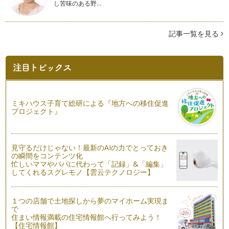
し苦味のある野…
プリザーブドフラワーで簡単☆お正月飾り
最近では専門の花材屋さん以外でも、手芸屋さんなどで気軽に
記事一覧を見る
手に入れられるようになったプリザー…
簡単☆テーブルウェアアイテム作り
ちょっといつもより凝った演出をしたい…
簡単☆Xmasリース
クリスマス・・…
ミキハウス子育て総研による『地方への移住促進
プロジェクト』
ペーパーフラワー 【応用編】
前回の、ペーパーアイテム・ペーパーボンボンの作り方の応用
です。 …
見守るだけじゃない！最新のAIの力でとっておき
の瞬間をコンテンツ化
パーティーデコレーション 【ペーパーフラワー基本編】
忙しいママやパパに代わって「記録」&「編集」
&n…
してくれるスグレモノ【雲云テクノロジー】
ハロウィン 季節の簡単活け花 【応用編】
花器にお水をいれてお花をさす。のもとっても素敵ですが、前
１つの店舗で土地探しから夢のマイホーム実現ま
回せっかく素敵な花器を制作したので…
で
住まい情報満載の住宅情報館へ行ってみよう！
【住宅情報館】