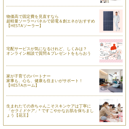
ハロウィン 子どもと一緒に花器づくり 【基本編】
この数年、ハロウィンのイベントが日本でも本当に多くなって
きましたね。それにともない、ホーム…
物価高で固定費を見直すなら
超軽量ソーラーパネルで節電＆創エネがおすすめ
【HESTAソーラー】
宅配サービスが気になるけれど、しくみは？
オンライン相談で質問＆プレゼントをもらおう
家が子育てのパートナー
家事も、心も、健康も住まいがサポート！
【HESTAホーム】
生まれたての赤ちゃんこそスキンケアは丁寧に
※
「セラミドケア」
ですこやかなお肌を保ちまし
ょう【花王】