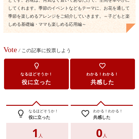
してくれます。季節のイベントなどもテーマに、お花を通して
季節を楽しめるアレンジをご紹介していきます。～子どもと楽
しめる基礎編・ママも楽しめる応用編～
Vote
/
この記事に投票しよう
lightbulb_outline
favorite_border
なるほどそうか！
わかる！わかる！
役に立った
共感した
なるほどそうか！
わかる！わかる！
lightbulb_outline
favorite_border
役に立った
共感した
1
0
人
人