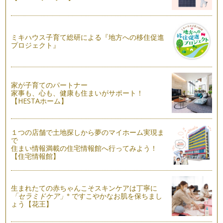
前回の、ペーパーアイテム・ペーパーボンボンの作り方の応用
です。 …
パーティーデコレーション 【ペーパーフラワー基本編】
ミキハウス子育て総研による『地方への移住促進
プロジェクト』
&n…
ハロウィン 季節の簡単活け花 【応用編】
花器にお水をいれてお花をさす。のもとっても素敵ですが、前
回せっかく素敵な花器を制作したので…
家が子育てのパートナー
家事も、心も、健康も住まいがサポート！
【HESTAホーム】
ハロウィン 子どもと一緒に花器づくり 【基本編】
この数年、ハロウィンのイベントが日本でも本当に多くなって
きましたね。それにともない、ホーム…
１つの店舗で土地探しから夢のマイホーム実現ま
で
住まい情報満載の住宅情報館へ行ってみよう！
【住宅情報館】
生まれたての赤ちゃんこそスキンケアは丁寧に
※
「セラミドケア」
ですこやかなお肌を保ちまし
ょう【花王】