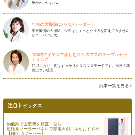
単かわいいおべ…
心のこもった手作りフラワーペン
３月は卒園や・卒業・お引っ越しと・・大好きな人たちとの
お別れの時期でもあります…
年末の大掃除はパパがリーダー！
ひな祭りのお飾り☆ぼんぼり風アレンジ
年末恒例の大掃除、今年はちょっとやり方を変えてみません
３月３日は桃の節句ですね。一部の地域（特に東北や北陸など
か？ パパが大…
の寒冷地）では旧暦の４月にお祝いさ…
バレンタインアレンジ ハートのメリア
100均アイテムで楽しむクリスマスのテーブルセッ
バレンタインというとハート。赤いハートをイメージされる方
ティング
も多いのではないでしょうか？ …
11月に入り、街はすっかりクリスマスモードです。当日の準
備はつい後回…
プリザーブドフラワーで簡単☆お正月飾り
最近では専門の花材屋さん以外でも、手芸屋さんなどで気軽に
記事一覧を見る
手に入れられるようになったプリザー…
簡単☆テーブルウェアアイテム作り
ちょっといつもより凝った演出をしたい…
簡単☆Xmasリース
クリスマス・・…
物価高で固定費を見直すなら
超軽量ソーラーパネルで節電＆創エネがおすすめ
【HESTAソーラー】
ペーパーフラワー 【応用編】