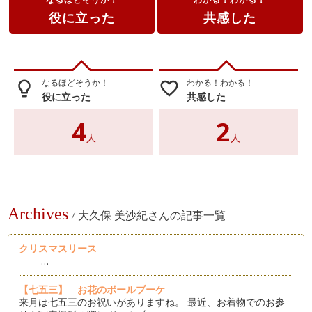
役に立った
共感した
なるほどそうか！
わかる！わかる！
lightbulb_outline
favorite_border
役に立った
共感した
4
2
人
人
Archives
/
大久保 美沙紀さんの記事一覧
クリスマスリース
…
【七五三】 お花のボールブーケ
来月は七五三のお祝いがありますね。 最近、お着物でのお参