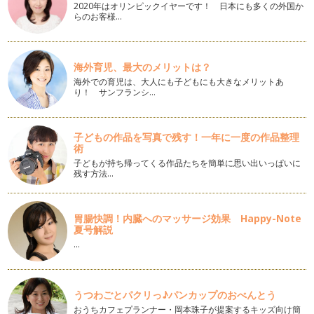
2020年はオリンピックイヤーです！ 日本にも多くの外国か
いで…
らのお客様…
☆梅雨のお花工作☆ プードルブーケ
梅雨の時季は、おうちの中で過ごすことが増えます…
海外育児、最大のメリットは？
☆梅雨のお花工作☆ 空き缶・空き箱で簡単アレンジ
海外での育児は、大人にも子どもにも大きなメリットあ
り！ サンフランシ…
梅雨の時季は、おうちの中で過ごすことが増えますよね。今
日も外であそべ…
リボンで簡単☆お花作り
子どもの作品を写真で残す！一年に一度の作品整理
術
リボンでお花が作れると、ラッピングに飾ったり、こん…
子どもが持ち帰ってくる作品たちを簡単に思い出いっぱいに
残す方法…
こいのぼりも作ってフラワーアレンジをしましょう
フラワーアレンジメントでは、季節やイベントごとを取り入
れた…
胃腸快調！内臓へのマッサージ効果 Happy-Note
夏号解説
流行りのチョークボードをお花でデコりましょう
オシャレ感をアップさせてくれる人気のインテリアアイテム☆
…
チョークボード（黒板）をデコって、…
お子さまも安心☆ プリザーブドアレンジ
うつわごとパクリっ♪パンカップのおべんとう
プリザーブドフ…
おうちカフェプランナー・岡本珠子が提案するキッズ向け簡