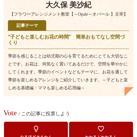
大久保 美沙紀
【フラワーアレンジメント教室【～Opale～オパール 】主宰】
記事テーマ
“子どもと楽しむお花の時間” 簡単おもてなし空間づ
くり
季節を感じることは幼児期の心を育てるためにとても大切なこ
とです。お花は、何気なく置いてあるだけで、空間を華やかに
してくれます。季節のイベントなどもテーマに、お花を通して
季節を楽しめるアレンジをご紹介していきます。～子どもと楽
しめる基礎編・ママも楽しめる応用編～
Vote
/
この記事に投票しよう
lightbulb_outline
favorite_border
なるほどそうか！
わかる！わかる！