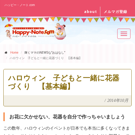
ハッピー・ノート.com
about
メルマガ登録
Toggl
navig
Home
輝くママのNEWSな“おはなし”
ハロウィン 子どもと一緒に花器づくり 【基本編】
ハロウィン 子どもと一緒に花器
づくり 【基本編】
/
2014年10月
お花に欠かせない、花器を自分で作っちゃいましょう
この数年、ハロウィンのイベントが日本でも本当に多くなってきま