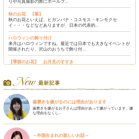
りや写真撮影の際にボールブ…
秋のお花 【菊】
秋のお花といえば、ヒガンバナ・コスモス・キンモクセ
イ・・・などなどありますが、日本の代表的…
ハロウィンの飾り付け
来月はハロウィンですね。最近では日本でも大きなイベントが
開催されたり、沢山のおうちで飾り付…
【季節のお花】 お月見のすすき
2015年の中秋の名月は9月27日のようですね。毎年飾られてい
る方、今年は飾りたいな・・と…
あまった造花☆フラワーゴムの作り方
フラワーアレンジメントをしていると、どうしても中途半端
にお花が残って…
歯磨きを嫌がるのには理由があります
歯磨きを嫌がるお子さんは理由があって嫌がっています。嫌
いろいろな種類のお花の特徴～かんたんまとめ～
な理由をなくし…
【 プリザーブドフラワー 】 ｐｒｅｓｅｒｖｅ＝保存す
る。と…
＊夏場＊ お花を長持ちさせるポイント
～外国生まれの楽しいお話～
夏場はせっかく買ってきたりアレンジしてもお花が傷みやす