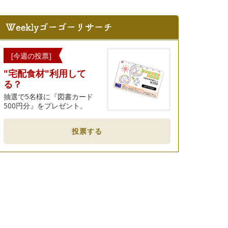
[今週の投票]
"宅配食材"利用して
る？
抽選で5名様に『図書カード
500円分』をプレゼント。
投票する