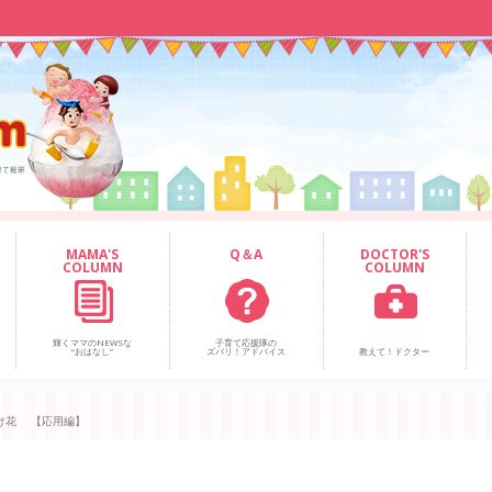
MAMA'S
Q＆A
DOCTOR'S
COLUMN
COLUMN
輝くママのNEWSな
子育て応援隊の
“おはなし”
ズバリ！アドバイス
教えて！ドクター
け花 【応用編】