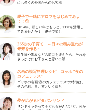
にも多くの外国からのお客様…
親子で一緒にアロマをはじめてみよ
う！①
2014年、新しい年はもっとアロマを活用し
てみませんか？ 親子で楽し…
365歩の子育て ～日々の積み重ねが
未来を作る～
誕生日や進級などの節目を迎えたら、それを
きっかけにお子さんと思い出話…
名画の模写料理レシピ ゴッホ "夜の
カフェテラス"
ゴッホの名画“夜のカフェテラス”の特徴は、
その色彩。青、紫という落ち…
夢が広がるピタパンサンド
サンドイッチって子どもも好きだけど、何か