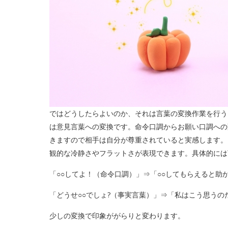
ではどうしたらよいのか、それは言葉の変換作業を行う
は意見言葉への変換です。命令口調からお願い口調への
きますので相手は自分が尊重されていると実感します。
観的な冷静さやフラットさが表現できます。具体的には
「○○してよ！（命令口調）」⇒「○○してもらえると助
「どうせ○○でしょ?（事実言葉）」⇒「私はこう思う
少しの変換で印象ががらりと変わります。