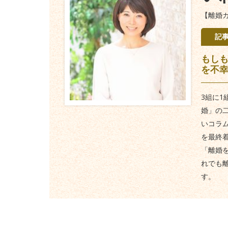
【離婚
記
もしも
を不
3組に
婚」の
いコラ
を最終
「離婚
れでも
す。