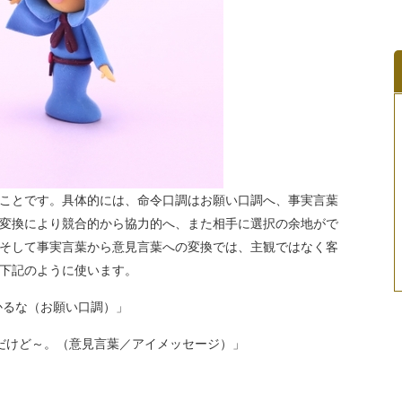
ことです。具体的には、命令口調はお願い口調へ、事実言葉
変換により競合的から協力的へ、また相手に選択の余地がで
そして事実言葉から意見言葉への変換では、主観ではなく客
下記のように使います。
かるな（お願い口調）」
のだけど～。（意見言葉／アイメッセージ）」