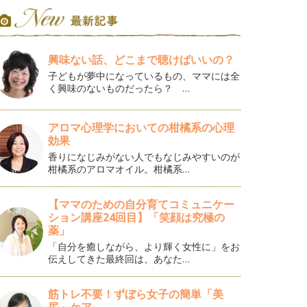
興味ない話、どこまで聴けばいいの？
子どもが夢中になっているもの、ママには全
く興味のないものだったら？ …
アロマ心理学においての柑橘系の心理
効果
香りになじみがない人でもなじみやすいのが
柑橘系のアロマオイル。柑橘系…
【ママのための自分育てコミュニケー
ション講座24回目】「笑顔は究極の
薬」
「自分を癒しながら、より輝く女性に」をお
伝えしてきた最終回は、あなた…
筋トレ不要！ずぼら女子の簡単「美