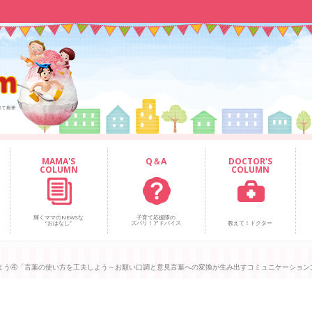
MAMA'S
Q＆A
DOCTOR'S
COLUMN
COLUMN
輝くママのNEWSな
子育て応援隊の
“おはなし”
ズバリ！アドバイス
教えて！ドクター
よう④「言葉の使い方を工夫しよう～お願い口調と意見言葉への変換が生み出すコミュニケーション