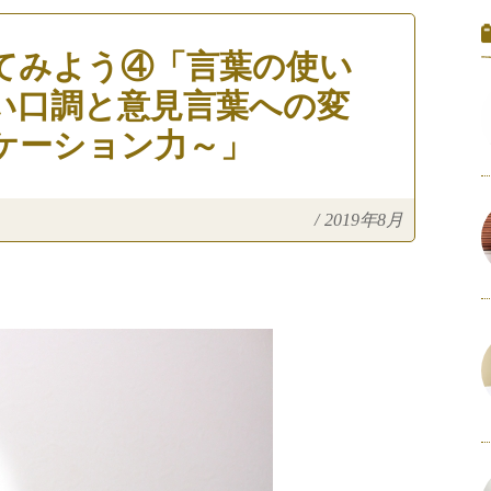
てみよう④「言葉の使い
い口調と意見言葉への変
ケーション力～」
/
2019年8月