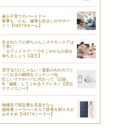
家が子育てのパートナー
家事も、心も、健康も住まいがサポー
ト！【HESTAホーム】
生まれたての赤ちゃんこそスキンケアは
丁寧に
※
「セラミドケア」
ですこやかなお肌を
保ちましょう【花王】
見守るだけじゃない！最新のAIの力でと
っておきの瞬間をコンテンツ化
忙しいママやパパに代わって「記録」
&「編集」してくれるスグレモノ【雲云
テクノロジー】
物価高で固定費を見直すなら
超軽量ソーラーパネルで節電＆創エネが
おすすめ【HESTAソーラー】