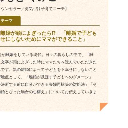
カウンセラー／勇気づけ子育てコーチ】
事テーマ
離婚が頭によぎったら!? 「離婚で子ども
幸せにしないためにママができること」
1組が離婚をしている現代。日々の暮らしの中で、「離
二文字が頭によぎった時にママたちへ読んでいただきた
ムです。親の離婚によって子どもを不幸せにしないこと
着地点として、「離婚が及ぼす子どもへのダメージ」
を決断する前に自分ができる夫婦再構築の対処法」「そ
離婚となった場合の心構え」についてお伝えしていきま