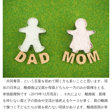
「共同養育」という言葉を初めて聞く方も多いことと思います。現
在の日本は、離婚後は父親か母親どちらか一方のみが親権をとる、
単独親権制です（2019年12月現在）。それにより、離婚後、親権
を持たない親と子の面会や交流が途絶えるケースが多く、親の離婚
で傷つく子どもたちが後を絶たない現状があります。離婚原因が有