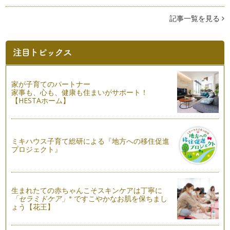
編）
記事一覧を見る
よりよいコミュニケーションのためには話すことと同じくら
い、場合によってはそれ以上に「聴くこ…
離婚を考える前にやってみよう②～聴き上手になろう（概要
編）
よりよいコミュニケーションのためには話すことと同じくら
い、場合によってはそれ以上に「聴くこ…
家が子育てのパートナー
家事も、心も、健康も住まいがサポート！
離婚を考える前にやってみよう①「色々なものの見方・考え方
【HESTAホーム】
の存在を認めよう」
「自分の常識は世間の非常識」とも言われるように、生まれ育
った環境であったり、また年を重ねれ…
ミキハウス子育て総研による『地方への移住促進
もしも離婚が頭によぎったら!?～ママの心の持ち方について
プロジェクト』
もしも離婚が頭によぎり、万が一、離婚となった時に子どもに
かかる負担はどのくらい発生するのか…
もしも離婚が頭によぎったら!?～離婚が及ぼす子どもへの負担
生まれたての赤ちゃんこそスキンケアは丁寧に
⑥「ママとの時間の欠乏と寂しさ」
※
「セラミドケア」
ですこやかなお肌を保ちまし
もしも離婚となった時に子どもにかかる負担はどのくらいある
ょう【花王】
のでしょうか。今回は離婚後に母子家…