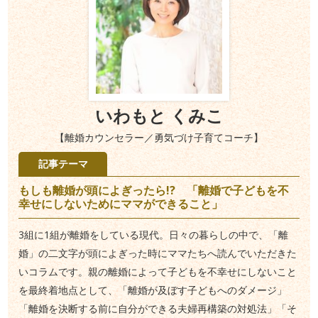
いわもと くみこ
【離婚カウンセラー／勇気づけ子育てコーチ】
記事テーマ
もしも離婚が頭によぎったら!? 「離婚で子どもを不
幸せにしないためにママができること」
3組に1組が離婚をしている現代。日々の暮らしの中で、「離
婚」の二文字が頭によぎった時にママたちへ読んでいただきた
いコラムです。親の離婚によって子どもを不幸せにしないこと
を最終着地点として、「離婚が及ぼす子どもへのダメージ」
「離婚を決断する前に自分ができる夫婦再構築の対処法」「そ