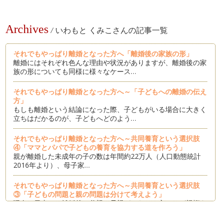
Archives
/
いわもと くみこさんの記事一覧
それでもやっぱり離婚となった方へ「離婚後の家族の形」
離婚にはそれぞれ色んな理由や状況がありますが、離婚後の家
族の形についても同様に様々なケース…
それでもやっぱり離婚となった方へ～「子どもへの離婚の伝え
方」
もしも離婚という結論になった際、子どもがいる場合に大きく
立ちはだかるのが、子どもへどのよう…
それでもやっぱり離婚となった方へ～共同養育という選択肢
④「ママとパパで子どもの養育を協力する道を作ろう」
親が離婚した未成年の子の数は年間約22万人（人口動態統計
2016年より）、母子家…
それでもやっぱり離婚となった方へ～共同養育という選択肢
③「子どもの問題と親の問題は分けて考えよう」
現在の日本は、離婚後は父親か母親どちらか一方のみが親権を
とる単独親権制であり、母…