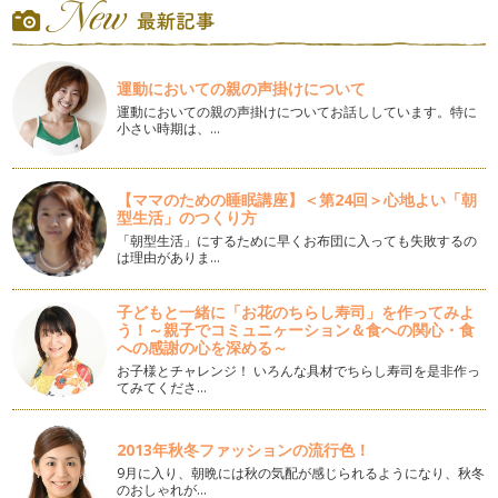
それでもやっぱり離婚となった方へ～共同養育という選択肢
②「争いは捨てよう」
離婚するしない、または離婚すると決まり子どもの親権や財産
分与などの話し合いをする…
運動においての親の声掛けについて
運動においての親の声掛けについてお話ししています。特に
小さい時期は、…
それでもやっぱり離婚となった方へ～共同養育という選択肢
①「共同養育とは何なのか」
「共同養育」という言葉を初めて聞く方も多いことと思いま
す。現在の日本は、離婚後は父親か母親…
【ママのための睡眠講座】＜第24回＞心地よい「朝
型生活」のつくり方
離婚を考える前にやってみよう⑩「自分と相手の心の掛け軸を
「朝型生活」にするために早くお布団に入っても失敗するの
知ろう」
は理由がありま…
パパやお子さんと日常を過ごす中で、時には自分の考えや理想
とは違う言動を相手から受けることが…
子どもと一緒に「お花のちらし寿司」を作ってみよ
う！～親子でコミュニヶーション＆食への関心・食
離婚を考える前にやってみよう⑨「まずは自分自身について理
への感謝の心を深める～
解しよう」
お子様とチャレンジ！ いろんな具材でちらし寿司を是非作っ
周囲とのコミュニケーションについて考える時、相手はどんな
てみてくださ…
タイプだろうか、相手は何を考えてい…
離婚を考える前にやってみよう⑧「当たり前の価値を再認識し
2013年秋冬ファッションの流行色！
よう（後半）～適切な側面に注目することの大切さ」
9月に入り、朝晩には秋の気配が感じられるようになり、秋冬
ほとんどの場合、自分への批判は耳が痛いものですが、他方で
のおしゃれが…