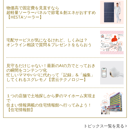
もしも離婚が頭によぎったら!?～離婚が及ぼす子どもへの負担
物価高で固定費を見直すなら
⑤「周囲からの言動のダメージ」
超軽量ソーラーパネルで節電＆創エネがおすすめ
もしも離婚となった時に子どもにかかる負担はどのくらいある
【HESTAソーラー】
のでしょうか。今回は子どもを取り巻…
もしも離婚が頭によぎったら!?～離婚が及ぼす子どもへの負担
④「パパに会えない、会いたいと言えない心のダメージ」
宅配サービスが気になるけれど、しくみは？
もしも離婚となった時に子どもにかかる負担はどのくらいある
オンライン相談で質問＆プレゼントをもらおう
のでしょうか。今回は離婚…
もしも離婚が頭によぎったら!?～離婚が及ぼす子どもへの負担
③「金銭的制限から生じる子どもへのダメージ」
見守るだけじゃない！最新のAIの力でとっておき
母子家庭のママの就業状況を見てみると、「正規の職員・従
の瞬間をコンテンツ化
業員」が44.…
忙しいママやパパに代わって「記録」&「編集」
してくれるスグレモノ【雲云テクノロジー】
もしも離婚が頭によぎったら!?～離婚が及ぼす子どもへの負担
②「名字の変更から生まれる心的負担」
１つの店舗で土地探しから夢のマイホーム実現ま
もしも離婚となった時に子どもにかかる負担はどのくらいある
で
のでしょうか。今回は名字が変わるこ…
住まい情報満載の住宅情報館へ行ってみよう！
【住宅情報館】
もしも離婚が頭によぎったら!?～離婚が及ぼす子どもへの負担
①「居住エリア・所属の変化がもたらすダメージ」
もしも離婚となった時に子ども自身が受ける負担はどのくらい
トピックス一覧を見る
あるのでしょうか。今回は生活環境の…