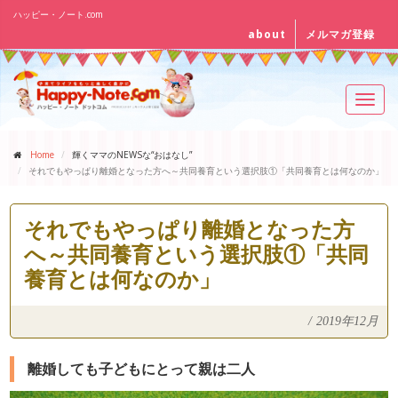
ハッピー・ノート.com
about
メルマガ登録
Toggl
navig
Home
輝くママのNEWSな“おはなし”
それでもやっぱり離婚となった方へ～共同養育という選択肢①「共同養育とは何なのか」
それでもやっぱり離婚となった方
へ～共同養育という選択肢①「共同
養育とは何なのか」
/
2019年12月
離婚しても子どもにとって親は二人