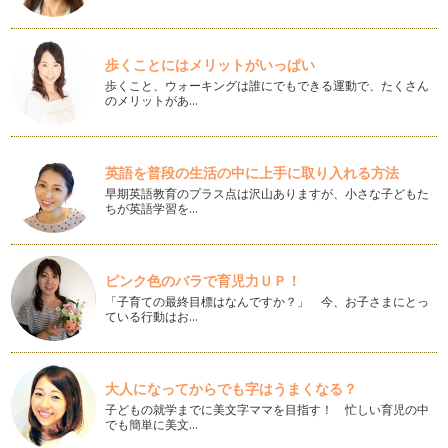
人への批判やダメ出しは出そうと思え…
離婚を考える前にやってみよう⑦「当たり前の価値を再認識し
歩くことにはメリットがいっぱい
よう（前半）～相手の良さを再発見！」
ほとんどの場合、自分への批判は耳が痛いものですが、他方で
歩くこと、ウォーキングは誰にでもできる運動で、たくさん
のメリットがあ…
人への批判やダメ出しは出そうと思え…
離婚を考える前にやってみよう⑥「相手の行動の目的に注目し
よう」
英語を普段の生活の中に上手に取り入れる方法
人の行動には意識的であっても無意識であっても必ず「わけ」
早期英語教育のプラス点は沢山ありますが、小さな子どもた
が存在し、その「わけ」には「原因」…
ちが英語学習を…
離婚を考える前にやってみよう⑤「自分の感情との上手な付き
合い方」
つい感情的になってしまう、感情が抑えられない、などと感情
ピンク色のバラで育児力ＵＰ！
は自然とわき起こり自分ではコントロ…
「子育ての最終目標はなんですか？」 今、お子さまにとっ
ている行動はお…
離婚を考える前にやってみよう④「言葉の使い方を工夫しよう
～お願い口調と意見言葉への変換が生み出すコミュニケーショ
ン力～」
大人になってからでも字はうまくなる？
言葉は伝える手段である共に、取り扱いによっては人を勇気づ
けることも傷つけることもできます。…
子どもの就学までに美文字ママを目指す！ 忙しい育児の中
でも簡単に美文…
離婚を考える前にやってみよう③～聴き上手になろう（実践