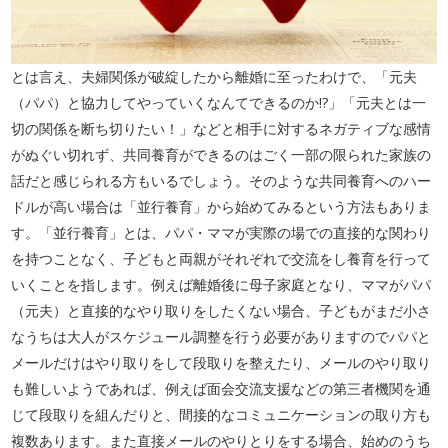
とは言え、夫婦関係が破綻したから離婚に至ったわけで、「元夫
（パパ）と協力してやっていくなんてできるのか!?」「元夫とは一
切の関係を断ち切りたい！」などと相手に対するネガティブな感情
がぬぐい切れず、共同養育ができるのはごく一部の限られた家族の
話だと感じられる方もいるでしょう。そのような共同養育へのハー
ドルが高い場合は「並行養育」から始めてみるという方法もありま
す。「並行養育」とは、パパ・ママが実際の場での直接的な関わり
を持つことなく、子どもと両親がそれぞれで交流をし養育を行って
いくことを指します。例えば離婚後に母子家庭となり、ママがパパ
（元夫）と直接的なやり取りをしたくない場合、子どもがまだ小さ
なうちは大人がスケジュール調整を行う必要がありますのでパパと
メールだけはやり取りをして段取りを整えたり、メールのやり取り
も難しいようであれば、例えば面会交流支援などの第三者機関を通
じて段取りを組んだりと、間接的なコミュニケーションの取り方も
複数あります。また直接メールのやりとりをする場合、始めのうち