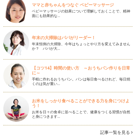
離婚を考える前にやってみよう⑦「当たり前の価値を再認識し
ママと赤ちゃんをつなぐ ベビーマッサージ
よう（前半）～相手の良さを再発見！」
ほとんどの場合、自分への批判は耳が痛いものですが、他方で
ベビーマッサージの効果について理解しておくことで、精神
面にも効果的な…
人への批判やダメ出しは出そうと思え…
離婚を考える前にやってみよう⑥「相手の行動の目的に注目し
よう」
年末の大掃除はパパがリーダー！
人の行動には意識的であっても無意識であっても必ず「わけ」
年末恒例の大掃除、今年はちょっとやり方を変えてみません
が存在し、その「わけ」には「原因」…
か？ パパが大…
離婚を考える前にやってみよう⑤「自分の感情との上手な付き
合い方」
【コツ14】時間の使い方 ～おうちパン作りを日常
つい感情的になってしまう、感情が抑えられない、などと感情
に～
は自然とわき起こり自分ではコントロ…
手軽に作れるおうちパン。パンは毎日食べるけれど、毎日焼
くのは気が重い…
離婚を考える前にやってみよう④「言葉の使い方を工夫しよう
～お願い口調と意見言葉への変換が生み出すコミュニケーショ
ン力～」
お米をしっかり食べることができる力を身につけよ
言葉は伝える手段である共に、取り扱いによっては人を勇気づ
う！
けることも傷つけることもできます。…
お米を日々の食卓に並べることで、健康をつくる習慣が自然
と身につきます…
離婚を考える前にやってみよう③～聴き上手になろう（実践
編）
記事一覧を見る
よりよいコミュニケーションのためには話すことと同じくら