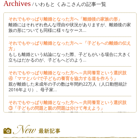
Archives
/
いわもと くみこさんの記事一覧
それでもやっぱり離婚となった方へ「離婚後の家族の形」
離婚にはそれぞれ色んな理由や状況がありますが、離婚後の家
族の形についても同様に様々なケース…
それでもやっぱり離婚となった方へ～「子どもへの離婚の伝え
方」
もしも離婚という結論になった際、子どもがいる場合に大きく
立ちはだかるのが、子どもへどのよう…
それでもやっぱり離婚となった方へ～共同養育という選択肢
④「ママとパパで子どもの養育を協力する道を作ろう」
親が離婚した未成年の子の数は年間約22万人（人口動態統計
2016年より）、母子家…
それでもやっぱり離婚となった方へ～共同養育という選択肢
③「子どもの問題と親の問題は分けて考えよう」
現在の日本は、離婚後は父親か母親どちらか一方のみが親権を
とる単独親権制であり、母…
それでもやっぱり離婚となった方へ～共同養育という選択肢
②「争いは捨てよう」