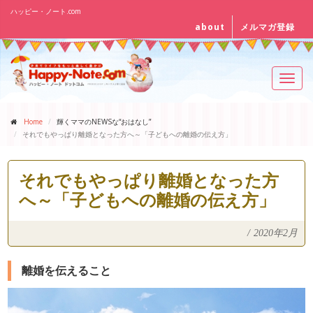
ハッピー・ノート.com
about
メルマガ登録
Toggl
navig
Home
輝くママのNEWSな“おはなし”
それでもやっぱり離婚となった方へ～「子どもへの離婚の伝え方」
それでもやっぱり離婚となった方
へ～「子どもへの離婚の伝え方」
/
2020年2月
離婚を伝えること