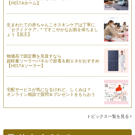
【HESTAホーム】
のでしょうか。今回は子どもを取り巻…
もしも離婚が頭によぎったら!?～離婚が及ぼす子どもへの負担
④「パパに会えない、会いたいと言えない心のダメージ」
生まれたての赤ちゃんこそスキンケアは丁寧に
もしも離婚となった時に子どもにかかる負担はどのくらいある
※
「セラミドケア」
ですこやかなお肌を保ちまし
のでしょうか。今回は離婚…
ょう【花王】
もしも離婚が頭によぎったら!?～離婚が及ぼす子どもへの負担
③「金銭的制限から生じる子どもへのダメージ」
物価高で固定費を見直すなら
母子家庭のママの就業状況を見てみると、「正規の職員・従
超軽量ソーラーパネルで節電＆創エネがおすすめ
業員」が44.…
【HESTAソーラー】
もしも離婚が頭によぎったら!?～離婚が及ぼす子どもへの負担
②「名字の変更から生まれる心的負担」
もしも離婚となった時に子どもにかかる負担はどのくらいある
宅配サービスが気になるけれど、しくみは？
のでしょうか。今回は名字が変わるこ…
オンライン相談で質問＆プレゼントをもらおう
もしも離婚が頭によぎったら!?～離婚が及ぼす子どもへの負担
①「居住エリア・所属の変化がもたらすダメージ」
もしも離婚となった時に子ども自身が受ける負担はどのくらい
トピックス一覧を見る
あるのでしょうか。今回は生活環境の…
離婚を考える前に知っておきたい！親子関係・夫婦関係のスタ