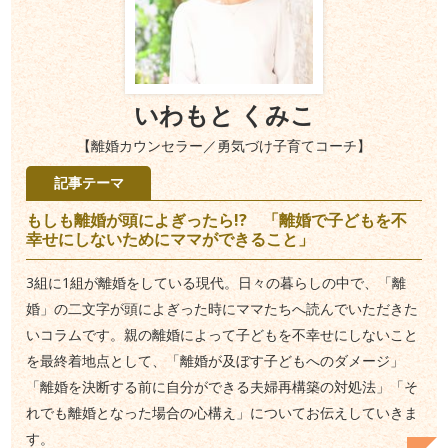
いわもと くみこ
【離婚カウンセラー／勇気づけ子育てコーチ】
記事テーマ
もしも離婚が頭によぎったら!? 「離婚で子どもを不
幸せにしないためにママができること」
3組に1組が離婚をしている現代。日々の暮らしの中で、「離
婚」の二文字が頭によぎった時にママたちへ読んでいただきた
いコラムです。親の離婚によって子どもを不幸せにしないこと
を最終着地点として、「離婚が及ぼす子どもへのダメージ」
「離婚を決断する前に自分ができる夫婦再構築の対処法」「そ
れでも離婚となった場合の心構え」についてお伝えしていきま
す。