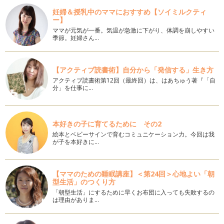
離婚するしない、または離婚すると決まり子どもの親権や財産
妊婦＆授乳中のママにおすすめ【ソイミルクティ
分与などの話し合いをする…
ー】
ママが元気が一番。気温が急激に下がり、体調を崩しやすい
それでもやっぱり離婚となった方へ～共同養育という選択肢
季節。妊婦さん…
①「共同養育とは何なのか」
「共同養育」という言葉を初めて聞く方も多いことと思いま
す。現在の日本は、離婚後は父親か母親…
【アクティブ読書術】自分から「発信する」生き方
アクティブ読書術第12回（最終回）は、はあちゅう著『「自
離婚を考える前にやってみよう⑩「自分と相手の心の掛け軸を
分」を仕事に…
知ろう」
パパやお子さんと日常を過ごす中で、時には自分の考えや理想
とは違う言動を相手から受けることが…
本好きの子に育てるために その2
離婚を考える前にやってみよう⑨「まずは自分自身について理
絵本とベビーサインで育むコミュニケーション力。今回は我
解しよう」
が子を本好きに…
周囲とのコミュニケーションについて考える時、相手はどんな
タイプだろうか、相手は何を考えてい…
【ママのための睡眠講座】＜第24回＞心地よい「朝
離婚を考える前にやってみよう⑧「当たり前の価値を再認識し
型生活」のつくり方
よう（後半）～適切な側面に注目することの大切さ」
「朝型生活」にするために早くお布団に入っても失敗するの
ほとんどの場合、自分への批判は耳が痛いものですが、他方で
は理由がありま…
人への批判やダメ出しは出そうと思え…