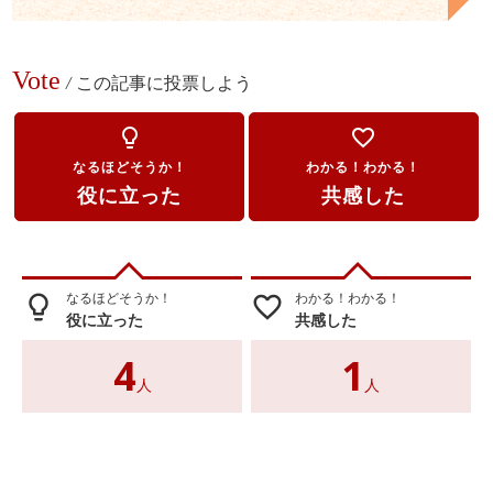
Vote
/
この記事に投票しよう
lightbulb_outline
favorite_border
なるほどそうか！
わかる！わかる！
役に立った
共感した
なるほどそうか！
わかる！わかる！
lightbulb_outline
favorite_border
役に立った
共感した
4
1
人
人