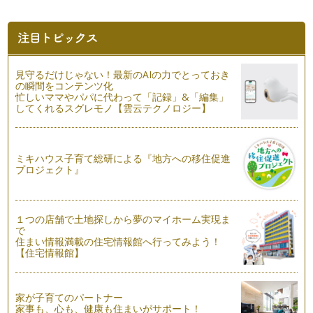
い、場合によってはそれ以上に「聴くこ…
離婚を考える前にやってみよう②～聴き上手になろう（概要
編）
よりよいコミュニケーションのためには話すことと同じくら
い、場合によってはそれ以上に「聴くこ…
見守るだけじゃない！最新のAIの力でとっておき
の瞬間をコンテンツ化
忙しいママやパパに代わって「記録」&「編集」
離婚を考える前にやってみよう①「色々なものの見方・考え方
してくれるスグレモノ【雲云テクノロジー】
の存在を認めよう」
「自分の常識は世間の非常識」とも言われるように、生まれ育
った環境であったり、また年を重ねれ…
ミキハウス子育て総研による『地方への移住促進
もしも離婚が頭によぎったら!?～ママの心の持ち方について
プロジェクト』
もしも離婚が頭によぎり、万が一、離婚となった時に子どもに
かかる負担はどのくらい発生するのか…
もしも離婚が頭によぎったら!?～離婚が及ぼす子どもへの負担
１つの店舗で土地探しから夢のマイホーム実現ま
で
⑥「ママとの時間の欠乏と寂しさ」
住まい情報満載の住宅情報館へ行ってみよう！
もしも離婚となった時に子どもにかかる負担はどのくらいある
【住宅情報館】
のでしょうか。今回は離婚後に母子家…
もしも離婚が頭によぎったら!?～離婚が及ぼす子どもへの負担
家が子育てのパートナー
⑤「周囲からの言動のダメージ」
家事も、心も、健康も住まいがサポート！
もしも離婚となった時に子どもにかかる負担はどのくらいある