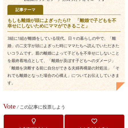
記事テーマ
もしも離婚が頭によぎったら!? 「離婚で子どもを不
幸せにしないためにママができること」
3組に1組が離婚をしている現代。日々の暮らしの中で、「離
婚」の二文字が頭によぎった時にママたちへ読んでいただきた
いコラムです。親の離婚によって子どもを不幸せにしないこと
を最終着地点として、「離婚が及ぼす子どもへのダメージ」
「離婚を決断する前に自分ができる夫婦再構築の対処法」「そ
れでも離婚となった場合の心構え」についてお伝えしていきま
す。
Vote
/
この記事に投票しよう
lightbulb_outline
favorite_border