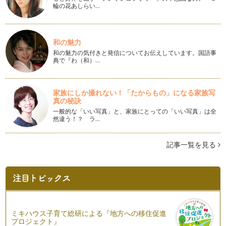
が存在し、その「わけ」には「原因」…
輪の花あしらい…
離婚を考える前にやってみよう⑤「自分の感情との上手な付き
合い方」
つい感情的になってしまう、感情が抑えられない、などと感情
和の魅力
は自然とわき起こり自分ではコントロ…
和の魅力の気付きと発信についてお伝えしています。国語事
典で『わ（和）…
離婚を考える前にやってみよう④「言葉の使い方を工夫しよう
～お願い口調と意見言葉への変換が生み出すコミュニケーショ
ン力～」
家族にしか撮れない！「たからもの」になる家族写
言葉は伝える手段である共に、取り扱いによっては人を勇気づ
真の秘訣
けることも傷つけることもできます。…
一般的な「いい写真」と、家族にとっての「いい写真」は全
然違う！？ ラ…
離婚を考える前にやってみよう③～聴き上手になろう（実践
編）
記事一覧を見る
よりよいコミュニケーションのためには話すことと同じくら
い、場合によってはそれ以上に「聴くこ…
離婚を考える前にやってみよう②～聴き上手になろう（概要
編）
よりよいコミュニケーションのためには話すことと同じくら
い、場合によってはそれ以上に「聴くこ…
ミキハウス子育て総研による『地方への移住促進
プロジェクト』
離婚を考える前にやってみよう①「色々なものの見方・考え方