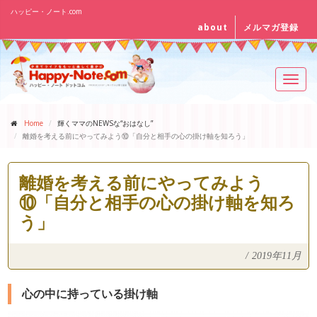
ハッピー・ノート.com
about
メルマガ登録
Toggl
navig
Home
輝くママのNEWSな“おはなし”
離婚を考える前にやってみよう⑩「自分と相手の心の掛け軸を知ろう」
離婚を考える前にやってみよう
⑩「自分と相手の心の掛け軸を知ろ
う」
/
2019年11月
心の中に持っている掛け軸