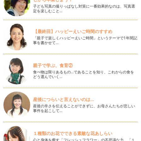
離婚を考える前にやってみよう⑩「自分と相手の心の掛け軸を
子ども写真の撮りっぱなし対策に一番効果的なのは、写真選
知ろう」
定を楽しむこと…
パパやお子さんと日常を過ごす中で、時には自分の考えや理想
とは違う言動を相手から受けることが…
【最終回】ハッピーえいご時間のすすめ
離婚を考える前にやってみよう⑨「まずは自分自身について理
「親子で楽しくハッピーえいご時間」というテーマで1年間記
解しよう」
事を書かせて…
周囲とのコミュニケーションについて考える時、相手はどんな
タイプだろうか、相手は何を考えてい…
離婚を考える前にやってみよう⑧「当たり前の価値を再認識し
親子で学ぶ、食育②
よう（後半）～適切な側面に注目することの大切さ」
食べ物は限りあるもの…であることを知り、これからの食を
ほとんどの場合、自分への批判は耳が痛いものですが、他方で
どう選んでいく…
人への批判やダメ出しは出そうと思え…
離婚を考える前にやってみよう⑦「当たり前の価値を再認識し
産後につらいと言えないのは...
よう（前半）～相手の良さを再発見！」
ほとんどの場合、自分への批判は耳が痛いものですが、他方で
産後の辛さを伝えることができずに、お母さんたちが悲しい
事件を起こして…
人への批判やダメ出しは出そうと思え…
離婚を考える前にやってみよう⑥「相手の行動の目的に注目し
よう」
１種類のお花でできる素敵な花あしらい
人の行動には意識的であっても無意識であっても必ず「わけ」
心と身体を癒す「フレッシュフラワー」の不思議な力。「１