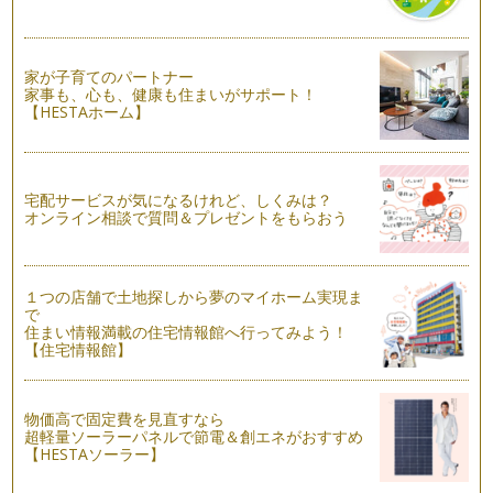
の存在を認めよう」
「自分の常識は世間の非常識」とも言われるように、生まれ育
った環境であったり、また年を重ねれ…
家が子育てのパートナー
家事も、心も、健康も住まいがサポート！
もしも離婚が頭によぎったら!?～ママの心の持ち方について
【HESTAホーム】
もしも離婚が頭によぎり、万が一、離婚となった時に子どもに
かかる負担はどのくらい発生するのか…
もしも離婚が頭によぎったら!?～離婚が及ぼす子どもへの負担
宅配サービスが気になるけれど、しくみは？
⑥「ママとの時間の欠乏と寂しさ」
オンライン相談で質問＆プレゼントをもらおう
もしも離婚となった時に子どもにかかる負担はどのくらいある
のでしょうか。今回は離婚後に母子家…
もしも離婚が頭によぎったら!?～離婚が及ぼす子どもへの負担
１つの店舗で土地探しから夢のマイホーム実現ま
⑤「周囲からの言動のダメージ」
で
もしも離婚となった時に子どもにかかる負担はどのくらいある
住まい情報満載の住宅情報館へ行ってみよう！
のでしょうか。今回は子どもを取り巻…
【住宅情報館】
もしも離婚が頭によぎったら!?～離婚が及ぼす子どもへの負担
④「パパに会えない、会いたいと言えない心のダメージ」
物価高で固定費を見直すなら
もしも離婚となった時に子どもにかかる負担はどのくらいある
超軽量ソーラーパネルで節電＆創エネがおすすめ
のでしょうか。今回は離婚…
【HESTAソーラー】