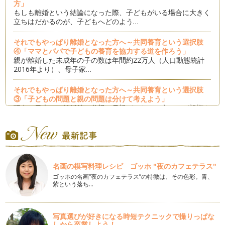
方」
もしも離婚という結論になった際、子どもがいる場合に大きく
立ちはだかるのが、子どもへどのよう…
それでもやっぱり離婚となった方へ～共同養育という選択肢
④「ママとパパで子どもの養育を協力する道を作ろう」
親が離婚した未成年の子の数は年間約22万人（人口動態統計
2016年より）、母子家…
それでもやっぱり離婚となった方へ～共同養育という選択肢
③「子どもの問題と親の問題は分けて考えよう」
現在の日本は、離婚後は父親か母親どちらか一方のみが親権を
とる単独親権制であり、母…
それでもやっぱり離婚となった方へ～共同養育という選択肢
②「争いは捨てよう」
離婚するしない、または離婚すると決まり子どもの親権や財産
分与などの話し合いをする…
名画の模写料理レシピ ゴッホ "夜のカフェテラス"
ゴッホの名画“夜のカフェテラス”の特徴は、その色彩。青、
紫という落ち…
それでもやっぱり離婚となった方へ～共同養育という選択肢
①「共同養育とは何なのか」
「共同養育」という言葉を初めて聞く方も多いことと思いま
す。現在の日本は、離婚後は父親か母親…
写真選びが好きになる時短テクニックで撮りっぱな
しから卒業しよう！