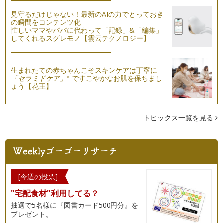
もしも離婚が頭によぎったら!?～離婚が及ぼす子どもへの負担
③「金銭的制限から生じる子どもへのダメージ」
見守るだけじゃない！最新のAIの力でとっておき
母子家庭のママの就業状況を見てみると、「正規の職員・従
の瞬間をコンテンツ化
業員」が44.…
忙しいママやパパに代わって「記録」&「編集」
してくれるスグレモノ【雲云テクノロジー】
もしも離婚が頭によぎったら!?～離婚が及ぼす子どもへの負担
②「名字の変更から生まれる心的負担」
もしも離婚となった時に子どもにかかる負担はどのくらいある
生まれたての赤ちゃんこそスキンケアは丁寧に
のでしょうか。今回は名字が変わるこ…
※
「セラミドケア」
ですこやかなお肌を保ちまし
ょう【花王】
もしも離婚が頭によぎったら!?～離婚が及ぼす子どもへの負担
①「居住エリア・所属の変化がもたらすダメージ」
もしも離婚となった時に子ども自身が受ける負担はどのくらい
トピックス一覧を見る
あるのでしょうか。今回は生活環境の…
離婚を考える前に知っておきたい！親子関係・夫婦関係のスタ
ンスについて
夫婦の3組に1組が離婚という選択をする現代。結婚してから
の夫婦生活、子どもの誕生、そして成…
[今週の投票]
"宅配食材"利用してる？
抽選で5名様に『図書カード500円分』を
プレゼント。