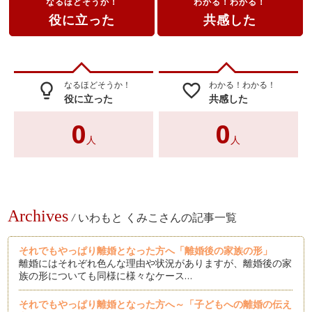
なるほどそうか！
わかる！わかる！
役に立った
共感した
なるほどそうか！
わかる！わかる！
lightbulb_outline
favorite_border
役に立った
共感した
0
0
人
人
Archives
/
いわもと くみこさんの記事一覧
それでもやっぱり離婚となった方へ「離婚後の家族の形」
離婚にはそれぞれ色んな理由や状況がありますが、離婚後の家
族の形についても同様に様々なケース…
それでもやっぱり離婚となった方へ～「子どもへの離婚の伝え