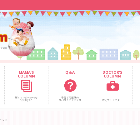
MAMA'S
Q＆A
DOCTOR'S
COLUMN
COLUMN
輝くママのNEWSな
子育て応援隊の
“おはなし”
ズバリ！アドバイス
教えて！ドクター
ージ２