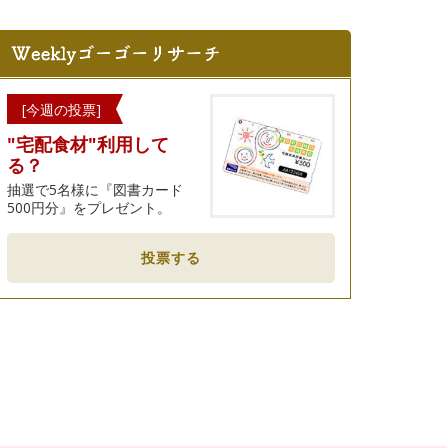
[今週の投票]
"宅配食材"利用して
る？
抽選で5名様に『図書カード
500円分』をプレゼント。
投票する