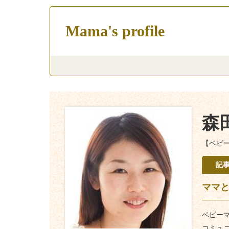
Mama's profile
森
【ベビ
記
ママ
ベビー
コミュ