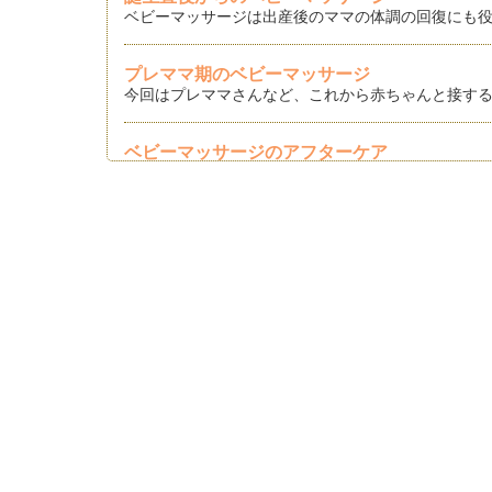
ベビーマッサージは出産後のママの体調の回復にも役
プレママ期のベビーマッサージ
今回はプレママさんなど、これから赤ちゃんと接する
ベビーマッサージのアフターケア
今回は前回の「マッサージの流れ」にひきつづき、マ
ベビーマッサージの流れ
以前の記事では「お部屋の準備」についてご紹介させ
はいはい期のベビーマッサージを楽しもう！
前回にひきつづき、はいはい期の赤ちゃんのマッサー
はいはい期のベビーマッサージ【基礎】
今回は、はいはい期以降も楽しめるマッサージ方法を
ベビーマッサージ ママへの効果
今回はベビーマッサージでのママへの効果です。ベビ