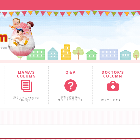
MAMA'S
Q＆A
DOCTOR'S
COLUMN
COLUMN
輝くママのNEWSな
子育て応援隊の
“おはなし”
ズバリ！アドバイス
教えて！ドクター