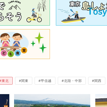
#東北
#関東
#甲信越
#北陸・中部
#関西