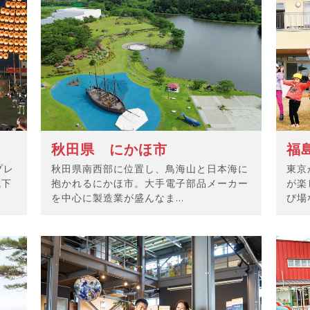
秋田県 にかほ市
福
プレ
秋田県南西部に位置し、鳥海山と日本海に
東京
城下
抱かれるにかほ市。大手電子部品メーカー
が楽
を中心に製造業が盛んなま...
び場