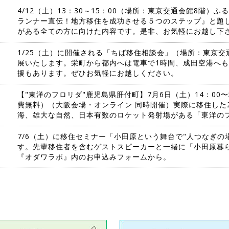
4/12（土）13：30～15：00（場所：東京交通会館8階
ランナー直伝！地方移住を成功させる５つのステップ』と題
がある全ての方に向けた内容です。是非、お気軽にお越し下
1/25（土）に開催される「ちば移住相談会」（場所：東京
展いたします。栄町から都内へは電車で1時間、成田空港へも
援もあります。ぜひお気軽にお越しください。
【"東洋のフロリダ"鹿児島県肝付町】7月6日（土）14：0
費無料）（大阪会場・オンライン 同時開催）実際に移住した
海、雄大な自然、日本有数のロケット発射場がある「東洋の
7/6（土）に移住セミナー「小田原という舞台で"人つなぎの
す。先輩移住者を含むゲストスピーカーと一緒に「小田原暮
『オダワラボ』内のお申込みフォームから。