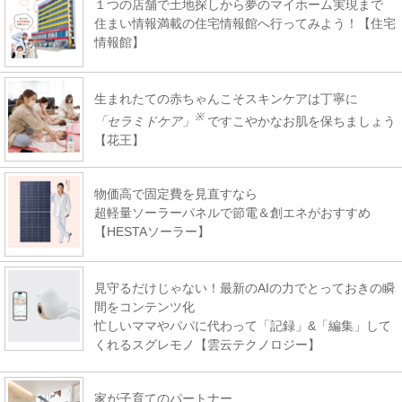
１つの店舗で土地探しから夢のマイホーム実現まで
住まい情報満載の住宅情報館へ行ってみよう！【住宅
情報館】
生まれたての赤ちゃんこそスキンケアは丁寧に
※
「セラミドケア」
ですこやかなお肌を保ちましょう
【花王】
物価高で固定費を見直すなら
超軽量ソーラーパネルで節電＆創エネがおすすめ
【HESTAソーラー】
見守るだけじゃない！最新のAIの力でとっておきの瞬
間をコンテンツ化
忙しいママやパパに代わって「記録」&「編集」して
くれるスグレモノ【雲云テクノロジー】
家が子育てのパートナー