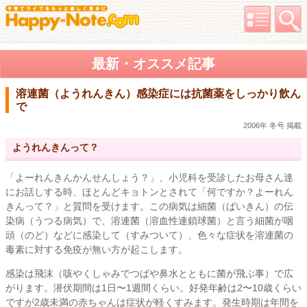
最新・オススメ記事
溶連菌（ようれんきん）感染症には抗菌薬をしっかり飲ん
で
2006年 冬号 掲載
ようれんきんって？
「よーれんきんかんせんしょう？」、小児科を受診したお母さん達
にお話しする時、ほとんどキョトンとされて「何ですか？よーれん
きんって？」と質問を受けます。この病気は細菌（ばいきん）の伝
染病（うつる病気）で、溶連菌（溶血性連鎖球菌）と言う細菌が咽
頭（のど）などに感染して（すみついて）、色々な症状を溶連菌の
毒素に対する免疫が無い方が起こします。
感染は飛沫（咳やくしゃみでつばや鼻水とともに菌が飛ぶ事）で広
がります。潜伏期間は1日〜1週間くらい。好発年齢は2〜10歳くらい
ですが2歳未満の赤ちゃんは症状が軽くすみます。発生時期は年間を