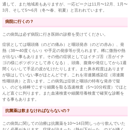
通して、また地域差もありますが、一応ピークは11月〜12月、1月〜
3月、そして5〜6月（冬〜春、初夏）と言われています。
病院に行くの？
この病気は必ず病院に行き医師の診察を受けてください。
症状としては咽頭痛（のどの痛み）と咽頭発赤（のどの赤み）、発
熱（38〜40度くらい）や手足の発疹等が見られます。稀に微熱や熱
が出ない事もあります。その他の症状としてはイチゴ舌（舌がイチ
ゴの様にポツポツとして赤くなる）、頭痛、腹痛や発症してから1週
間くらいして手足の皮がむけたりします。また鼻水程度はあります
が咳はしていない事がほとんどです。これを溶連菌感染症（溶連菌
性咽頭炎）と言います。この病気は症状と咽頭の特有な発赤で疑
い、のどを綿棒でこすり細菌を取る迅速検査（5〜10分程度）でほと
んど直ぐに判ります。また血液検査や細菌培養検査で確実な診断を
する事もあります。
抗菌薬は飲まなければならないの？
この病気に関しての治療は抗菌薬を10〜14日間しっかり飲んでいた
だく必要があります。症状が治まった（熱が下がった、のどが痛く