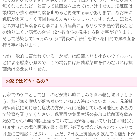
無くなったなど）と言って抗菌薬を止めてはいけません。溶連菌は
繁殖力が強く途中で薬を止めると再発する事があります。なお稀に
免疫が出来にくく何回も罹る方もいらっしゃいます。ただ、ほとん
どの方は抗菌薬を飲む事により溶連菌によるリウマチ熱や腎炎など
の治りにくい病気の合併（2〜数％位の発生）を防ぐ事ができます。
そして感染して1ヵ月のうちに腎炎の合併症を調べる目的で尿検査を
行う事があります。
なお一般的に言われている「かぜ」は細菌よりも小さいウイルスな
どによる感染が原因で、この場合には細菌感染症を伴わなければ抗
菌薬は必要ありません。
お家ではどうするの？
お家でのケアとしては、のどが痛い時にしみる食べ物は避けましょ
う。熱が無く症状が落ち着いていれば入浴はかまいません。兄弟姉
妹や両親に同じ様な症状の方がいれば感染している可能性があるの
で診察を受けてください。保育園や集団生活の参加は抗菌薬を飲み
始めてから24時間以上経っていて症状が落ち着いていれば可能にな
ります（この場合医師が書く書類が必要な場合があるのでかかりつ
け医にご相談ください）。ただ、2日以上抗菌薬を飲んでも熱が下が