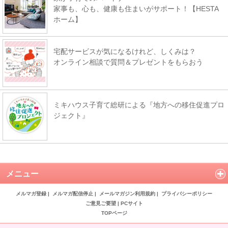
家事も、心も、健康も住まいがサポート！【HESTA
ホーム】
宅配サービスが気になるけれど、しくみは？
オンライン相談で質問＆プレゼントをもらおう
ミキハウス子育て総研による『地方への移住促進プロ
ジェクト』
メニュー
メルマガ登録
|
メルマガ配信停止
|
メールマガジン利用規約
|
プライバシーポリシー
ご意見ご要望
|
PCサイト
TOPページ