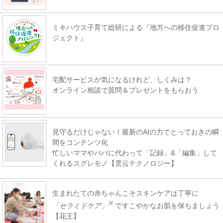
ミキハウス子育て総研による『地方への移住促進プロ
ジェクト』
宅配サービスが気になるけれど、しくみは？
オンライン相談で質問＆プレゼントをもらおう
見守るだけじゃない！最新のAIの力でとっておきの瞬
間をコンテンツ化
忙しいママやパパに代わって「記録」&「編集」して
くれるスグレモノ【雲云テクノロジー】
生まれたての赤ちゃんこそスキンケアは丁寧に
※
「セラミドケア」
ですこやかなお肌を保ちましょう
【花王】