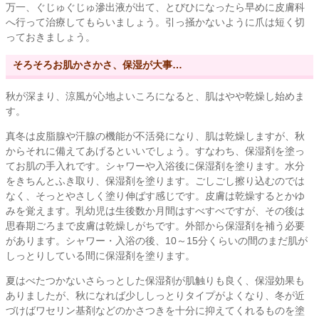
万一、ぐじゅぐじゅ滲出液が出て、とびひになったら早めに皮膚科
へ行って治療してもらいましょう。引っ掻かないように爪は短く切
っておきましょう。
そろそろお肌かさかさ、保湿が大事…
秋が深まり、涼風が心地よいころになると、肌はやや乾燥し始めま
す。
真冬は皮脂腺や汗腺の機能が不活発になり、肌は乾燥しますが、秋
からそれに備えてあげるといいでしょう。すなわち、保湿剤を塗っ
てお肌の手入れです。シャワーや入浴後に保湿剤を塗ります。水分
をきちんとふき取り、保湿剤を塗ります。ごしごし擦り込むのでは
なく、そっとやさしく塗り伸ばす感じです。皮膚は乾燥するとかゆ
みを覚えます。乳幼児は生後数か月間はすべすべですが、その後は
思春期ごろまで皮膚は乾燥しがちです。外部から保湿剤を補う必要
があります。シャワー・入浴の後、10～15分くらいの間のまだ肌が
しっとりしている間に保湿剤を塗ります。
夏はべたつかないさらっとした保湿剤が肌触りも良く、保湿効果も
ありましたが、秋になれば少ししっとりタイプがよくなり、冬が近
づけばワセリン基剤などのかさつきを十分に抑えてくれるものを塗