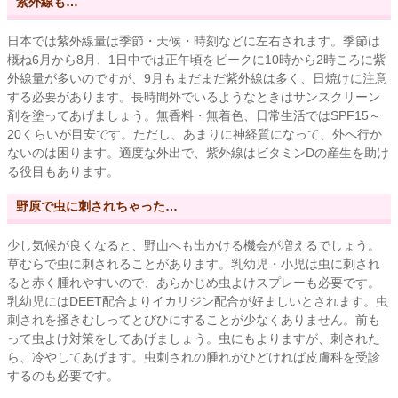
紫外線も…
日本では紫外線量は季節・天候・時刻などに左右されます。季節は
概ね6月から8月、1日中では正午頃をピークに10時から2時ころに紫
外線量が多いのですが、9月もまだまだ紫外線は多く、日焼けに注意
する必要があります。長時間外でいるようなときはサンスクリーン
剤を塗ってあげましょう。無香料・無着色、日常生活ではSPF15～
20くらいが目安です。ただし、あまりに神経質になって、外へ行か
ないのは困ります。適度な外出で、紫外線はビタミンDの産生を助け
る役目もあります。
野原で虫に刺されちゃった…
少し気候が良くなると、野山へも出かける機会が増えるでしょう。
草むらで虫に刺されることがあります。乳幼児・小児は虫に刺され
ると赤く腫れやすいので、あらかじめ虫よけスプレーも必要です。
乳幼児にはDEET配合よりイカリジン配合が好ましいとされます。虫
刺されを掻きむしってとびひにすることが少なくありません。前も
って虫よけ対策をしてあげましょう。虫にもよりますが、刺された
ら、冷やしてあげます。虫刺されの腫れがひどければ皮膚科を受診
するのも必要です。