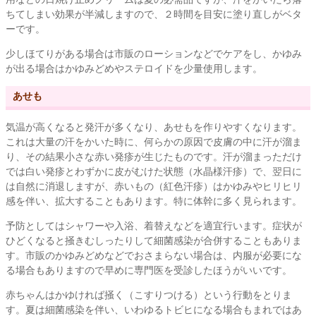
ちてしまい効果が半減しますので、２時間を目安に塗り直しがベタ
ーです。
少しほてりがある場合は市販のローションなどでケアをし、かゆみ
が出る場合はかゆみどめやステロイドを少量使用します。
あせも
気温が高くなると発汗が多くなり、あせもを作りやすくなります。
これは大量の汗をかいた時に、何らかの原因で皮膚の中に汗が溜ま
り、その結果小さな赤い発疹が生じたものです。汗が溜まっただけ
では白い発疹とわずかに皮がむけた状態（水晶様汗疹）で、翌日に
は自然に消退しますが、赤いもの（紅色汗疹）はかゆみやヒリヒリ
感を伴い、拡大することもあります。特に体幹に多く見られます。
予防としてはシャワーや入浴、着替えなどを適宜行います。症状が
ひどくなると掻きむしったりして細菌感染が合併することもありま
す。市販のかゆみどめなどでおさまらない場合は、内服が必要にな
る場合もありますので早めに専門医を受診したほうがいいです。
赤ちゃんはかゆければ掻く（こすりつける）という行動をとりま
す。夏は細菌感染を伴い、いわゆるトビヒになる場合もまれではあ