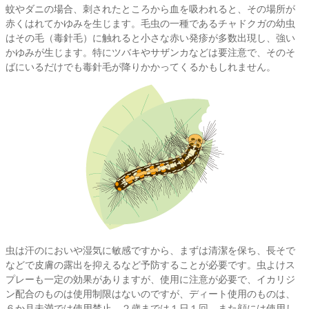
蚊やダニの場合、刺されたところから血を吸われると、その場所が
赤くはれてかゆみを生じます。毛虫の一種であるチャドクガの幼虫
はその毛（毒針毛）に触れると小さな赤い発疹が多数出現し、強い
かゆみが生じます。特にツバキやサザンカなどは要注意で、そのそ
ばにいるだけでも毒針毛が降りかかってくるかもしれません。
虫は汗のにおいや湿気に敏感ですから、まずは清潔を保ち、長そで
などで皮膚の露出を抑えるなど予防することが必要です。虫よけス
プレーも一定の効果がありますが、使用に注意が必要で、イカリジ
ン配合のものは使用制限はないのですが、ディート使用のものは、
６か月未満では使用禁止、２歳までは１日１回、また顔には使用し