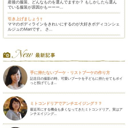
産後の服装、どんなものを選んでますか？ もしかしたら選ん
でいる服装が原因かもーーー…
引き上げましょう↑
ママのボディラインをきれいにするのが大好きボディコンシェ
ルジュのMariです。 さ…
ママが赤ちゃんと楽しむエクササイズ：ウエストシェイプ②
５月に入り陽気な気候で過ごしやすくなりましたね。 上着が
いらない日もあるくらい！ …
ママが赤ちゃんと楽しむエクササイズ：ウエスト＆ヒップシェ
イプ
手に持たないブーケ・リストブーケの作り方
出産後に気になるのがウエストだけでなくヒップライン。 前
回の記事で書いたウエストシ…
記念日の撮影の時、可愛いブーケを子どもに持たせてもポイ
っと投げてしま…
ママが赤ちゃんと楽しむエクササイズ：ウエストシェイプ①
「体重は落ちたけど、お腹周りがたるんだままなんです」 そ
んな言葉をママからよく聞き…
ミトコンドリアでアンチエイジング？？
最近耳にする機会も多くなってきたミトコンドリア。実はア
ママが赤ちゃんと楽しむエクササイズ：二の腕シェイプ
ンチエイジング…
エクササイズは赤ちゃんがいてなかなか出来ないとお思いの方
も多いのでは？ 赤ちゃんと…