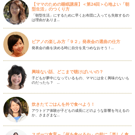
【ママのための睡眠講座】＜第24回＞心地よい「朝
肩こりに効く簡単ストレッチ
型生活」のつくり方
厚生労働省の発表によると女性の不調のランキング堂々の第一
「朝型生活」にするために早くお布団に入っても失敗するの
位が「肩こり」。 育児や家…
は理由がありま…
あなたの頭痛、歯を食いしばり過ぎていませんか？
1日重たい気持ちになる頭痛。 現代病の一つでもあり、頭痛や
片頭痛に悩む人も少なくあ…
ピアノの楽しみ方「９２」発表会の選曲の仕方
発表会の曲を決める時に自分を見つめなおそう！…
座り方を変えるだけで下腹ポッコリ解消
産後、どうしても気になるのがお腹まわり。 特に下腹部。 ポ
チャッとしたまま…
興味ない話、どこまで聴けばいいの？
むくみバイバイ美脚になるマスターストレッチ
子どもが夢中になっているもの、ママには全く興味のないも
多くの女性が悩むむくみ。 産前産後はもちろん、切っても切
のだったら？ …
れないのがむくみですね。 …
マスターストレッチで背面を伸ばそう
炊きたてごはんを外で食べよう！
産前はお腹の赤ちゃんをかばうように、 …
アウトドア体験が子どもの成長にどのような影響を与えるの
か、さまざまな…
他では教えてくれない産前産後の自転車にまつわる話
ボディコンシェルジュMariです。 今回はコアの引き締めエク
ササイズについて書くつ…
スポーツ食育～「何を食べるか」の前に「楽しく食