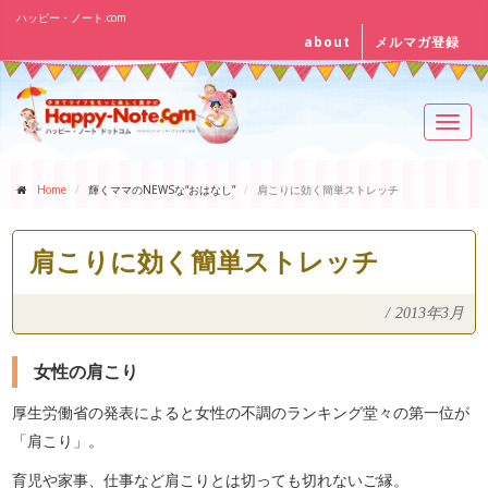
ハッピー・ノート.com
about
メルマガ登録
Toggl
navig
Home
輝くママのNEWSな“おはなし”
肩こりに効く簡単ストレッチ
肩こりに効く簡単ストレッチ
/
2013年3月
女性の肩こり
厚生労働省の発表によると女性の不調のランキング堂々の第一位が
「肩こり」。
育児や家事、仕事など肩こりとは切っても切れないご縁。