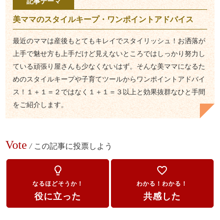
記事テーマ
美ママのスタイルキープ・ワンポイントアドバイス
最近のママは産後もとてもキレイでスタイリッシュ！お洒落が
上手で魅せ方も上手だけど見えないところではしっかり努力し
ている頑張り屋さんも少なくないはず。そんな美ママになるた
めのスタイルキープや子育てツールからワンポイントアドバイ
ス！１＋１＝２ではなく１＋１＝３以上と効果抜群なひと手間
をご紹介します。
Vote
/
この記事に投票しよう
lightbulb_outline
favorite_border
なるほどそうか！
わかる！わかる！
役に立った
共感した