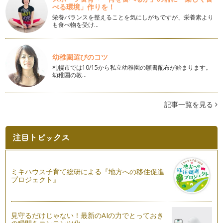
べる環境」作りを！
コアを引き締めよう
前回は「コア」とはなにかというお話と誰でも簡単に出来るコ
栄養バランスを整えることを気にしがちですが、栄養素より
も食べ物を受け…
アの鍛え方を書かせて頂きました。 …
コアって？
ちまたでよく聞く「コア」ってなんでしょう？ 便利なウィキ
幼稚園選びのコツ
ペデ…
札幌市では10/15から私立幼稚園の願書配布が始まります。
幼稚園の教…
ピラティスとヨガの違いって？
ピラティスとヨガの違いって？ 実はこれが一番多い質問なん
です。 ピラティス…
記事一覧を見る
ママのスパイン（脊椎）タイプ2
前回腰椎のことでお話ししたのですが、スパインタイプは腰椎
の可動域だけに違いが出るわけではあ…
ママのスパイン（脊椎）タイプ
ママは妊娠するとお腹のベビーの成長に伴いお腹がせり出し、
ミキハウス子育て総研による『地方への移住促進
腰椎はお腹をフォローしようといつも…
プロジェクト』
産後すぐの骨盤調整１
妊娠、出産を経験したママの身体は、骨盤が開いたりゆるんだ
見守るだけじゃない！最新のAIの力でとっておき
り骨盤調整をすることで、背骨や全身…