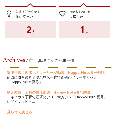
なるほどそうか！
わかる！わかる！
lightbulb_outline
favorite_border
役に立った
共感した
2
1
人
人
Archives
/
市川 真理さんの記事一覧
胃腸快調！内臓へのマッサージ効果 Happy-Note夏号解説
前回に引き続きミキハウス子育て総研のフリーマガジン
「Happy-Note 夏号」…
冷え改善！全身の血流促進 Happy-Note夏号解説
ミキハウス子育て総研のフリーマガジン「Happy-Note 夏号」
にてインタビュ…
見られて痩せる！