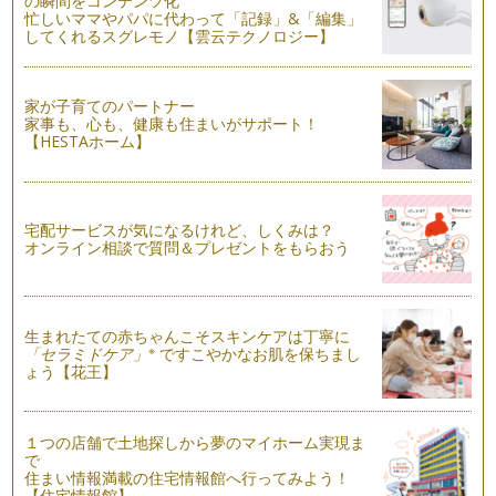
の瞬間をコンテンツ化
忙しいママやパパに代わって「記録」&「編集」
産後すぐからできるストレッチ
してくれるスグレモノ【雲云テクノロジー】
産後すぐは、お腹に力を入れたり立位やバランスを取るような
ものは、母体に負担があるので、安全…
家が子育てのパートナー
産褥期は穏やかにストレッチで身体をほぐしましょう
家事も、心も、健康も住まいがサポート！
最近では芸能人が産後３ヵ月ほどで妊娠前のような体型に戻っ
【HESTAホーム】
ていて産後とは思えないぐらい素敵に…
出産前の骨盤底筋群エクササイズ
前回の記事で快適に出産するためのマタニティケアに着目して
宅配サービスが気になるけれど、しくみは？
います。 今回は実際のエク…
オンライン相談で質問＆プレゼントをもらおう
快適に出産するためのマタニティケア
ベビーを待ち望んでいた女性にとっては、妊娠はとっても嬉し
いこと。お腹の中に小さな生命が宿っ…
生まれたての赤ちゃんこそスキンケアは丁寧に
※
「セラミドケア」
ですこやかなお肌を保ちまし
ょう【花王】
１つの店舗で土地探しから夢のマイホーム実現ま
で
住まい情報満載の住宅情報館へ行ってみよう！
【住宅情報館】