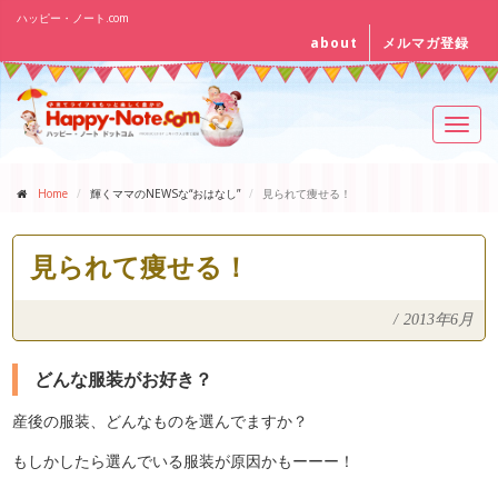
ハッピー・ノート.com
about
メルマガ登録
Toggl
navig
Home
輝くママのNEWSな“おはなし”
見られて痩せる！
見られて痩せる！
/
2013年6月
どんな服装がお好き？
産後の服装、どんなものを選んでますか？
もしかしたら選んでいる服装が原因かもーーー！