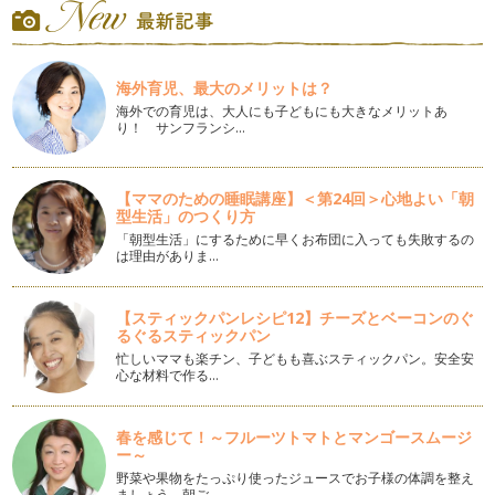
いらない日もあるくらい！ …
ママが赤ちゃんと楽しむエクササイズ：ウエスト＆ヒップシェ
イプ
海外育児、最大のメリットは？
出産後に気になるのがウエストだけでなくヒップライン。 前
回の記事で書いたウエストシ…
海外での育児は、大人にも子どもにも大きなメリットあ
り！ サンフランシ…
ママが赤ちゃんと楽しむエクササイズ：ウエストシェイプ①
「体重は落ちたけど、お腹周りがたるんだままなんです」 そ
んな言葉をママからよく聞き…
【ママのための睡眠講座】＜第24回＞心地よい「朝
型生活」のつくり方
ママが赤ちゃんと楽しむエクササイズ：二の腕シェイプ
「朝型生活」にするために早くお布団に入っても失敗するの
は理由がありま…
エクササイズは赤ちゃんがいてなかなか出来ないとお思いの方
も多いのでは？ 赤ちゃんと…
【スティックパンレシピ12】チーズとベーコンのぐ
肩こりに効く簡単ストレッチ
るぐるスティックパン
厚生労働省の発表によると女性の不調のランキング堂々の第一
忙しいママも楽チン、子どもも喜ぶスティックパン。安全安
位が「肩こり」。 育児や家…
心な材料で作る…
あなたの頭痛、歯を食いしばり過ぎていませんか？
1日重たい気持ちになる頭痛。 現代病の一つでもあり、頭痛や
春を感じて！～フルーツトマトとマンゴースムージ
片頭痛に悩む人も少なくあ…
ー～
野菜や果物をたっぷり使ったジュースでお子様の体調を整え
ましょう。朝ご…