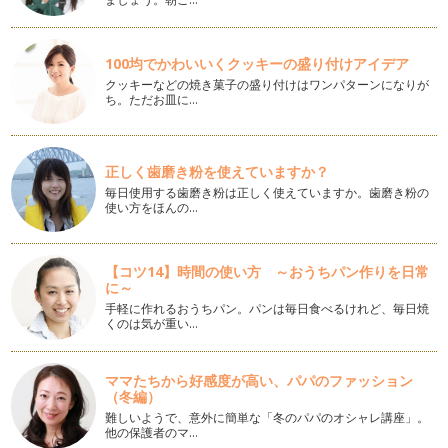
座り方を変えるだけで下腹ポッコリ解消
産後、どうしても気になるのがお腹まわり。 特に下腹部。 ポ
チャッとしたまま…
100均でかわいいくクッキーの盛り付けアイデア
むくみバイバイ美脚になるマスターストレッチ
クッキーなどの焼き菓子の盛り付けはワンパターンになりが
多くの女性が悩むむくみ。 産前産後はもちろん、切っても切
ち。ただお皿に…
れないのがむくみですね。 …
マスターストレッチで背面を伸ばそう
正しく歯磨き粉を使えていますか？
産前はお腹の赤ちゃんをかばうように、 …
毎日使用する歯磨き粉は正しく使えていますか。歯磨き粉の
使い方をほんの…
他では教えてくれない産前産後の自転車にまつわる話
ボディコンシェルジュMariです。 今回はコアの引き締めエク
ササイズについて書くつ…
【コツ14】時間の使い方 ～おうちパン作りを日常
に～
コアを引き締めよう
前回は「コア」とはなにかというお話と誰でも簡単に出来るコ
手軽に作れるおうちパン。パンは毎日食べるけれど、毎日焼
くのは気が重い…
アの鍛え方を書かせて頂きました。 …
コアって？
ママたちから好感度が高い、パパのファッション
ちまたでよく聞く「コア」ってなんでしょう？ 便利なウィキ
（冬編）
ペデ…
難しいようで、意外に簡単な「冬のパパのオシャレ講座」。
他の保護者のマ…
ピラティスとヨガの違いって？