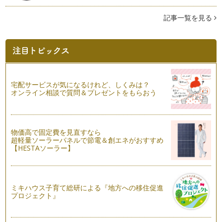
ピラティスとヨガの違いって？ 実はこれが一番多い質問なん
です。 ピラティス…
記事一覧を見る
ママのスパイン（脊椎）タイプ2
前回腰椎のことでお話ししたのですが、スパインタイプは腰椎
の可動域だけに違いが出るわけではあ…
ママのスパイン（脊椎）タイプ
ママは妊娠するとお腹のベビーの成長に伴いお腹がせり出し、
宅配サービスが気になるけれど、しくみは？
腰椎はお腹をフォローしようといつも…
オンライン相談で質問＆プレゼントをもらおう
産後すぐの骨盤調整１
妊娠、出産を経験したママの身体は、骨盤が開いたりゆるんだ
り骨盤調整をすることで、背骨や全身…
物価高で固定費を見直すなら
超軽量ソーラーパネルで節電＆創エネがおすすめ
【HESTAソーラー】
産後すぐからできるストレッチ
産後すぐは、お腹に力を入れたり立位やバランスを取るような
ものは、母体に負担があるので、安全…
ミキハウス子育て総研による『地方への移住促進
産褥期は穏やかにストレッチで身体をほぐしましょう
プロジェクト』
最近では芸能人が産後３ヵ月ほどで妊娠前のような体型に戻っ
ていて産後とは思えないぐらい素敵に…