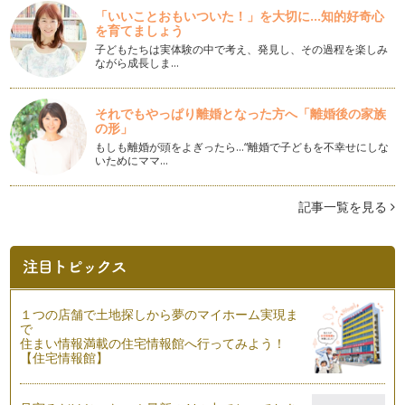
ササイズについて書くつ…
「いいことおもいついた！」を大切に...知的好奇心
を育てましょう
コアを引き締めよう
子どもたちは実体験の中で考え、発見し、その過程を楽しみ
前回は「コア」とはなにかというお話と誰でも簡単に出来るコ
ながら成長しま…
アの鍛え方を書かせて頂きました。 …
コアって？
それでもやっぱり離婚となった方へ「離婚後の家族
ちまたでよく聞く「コア」ってなんでしょう？ 便利なウィキ
の形」
ペデ…
もしも離婚が頭をよぎったら…“離婚で子どもを不幸せにしな
いためにママ…
ピラティスとヨガの違いって？
ピラティスとヨガの違いって？ 実はこれが一番多い質問なん
記事一覧を見る
です。 ピラティス…
ママのスパイン（脊椎）タイプ2
前回腰椎のことでお話ししたのですが、スパインタイプは腰椎
の可動域だけに違いが出るわけではあ…
１つの店舗で土地探しから夢のマイホーム実現ま
ママのスパイン（脊椎）タイプ
で
ママは妊娠するとお腹のベビーの成長に伴いお腹がせり出し、
住まい情報満載の住宅情報館へ行ってみよう！
腰椎はお腹をフォローしようといつも…
【住宅情報館】
産後すぐの骨盤調整１
妊娠、出産を経験したママの身体は、骨盤が開いたりゆるんだ