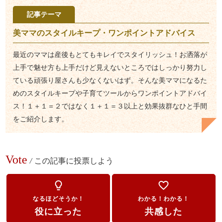
記事テーマ
美ママのスタイルキープ・ワンポイントアドバイス
最近のママは産後もとてもキレイでスタイリッシュ！お洒落が
上手で魅せ方も上手だけど見えないところではしっかり努力し
ている頑張り屋さんも少なくないはず。そんな美ママになるた
めのスタイルキープや子育てツールからワンポイントアドバイ
ス！１＋１＝２ではなく１＋１＝３以上と効果抜群なひと手間
をご紹介します。
Vote
/
この記事に投票しよう
lightbulb_outline
favorite_border
なるほどそうか！
わかる！わかる！
役に立った
共感した