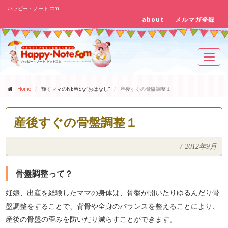
ハッピー・ノート.com
about
メルマガ登録
Toggl
navig
Home
輝くママのNEWSな“おはなし”
産後すぐの骨盤調整１
産後すぐの骨盤調整１
/
2012年9月
骨盤調整って？
妊娠、出産を経験したママの身体は、骨盤が開いたりゆるんだり骨
盤調整をすることで、背骨や全身のバランスを整えることにより、
産後の骨盤の歪みを防いだり減らすことができます。