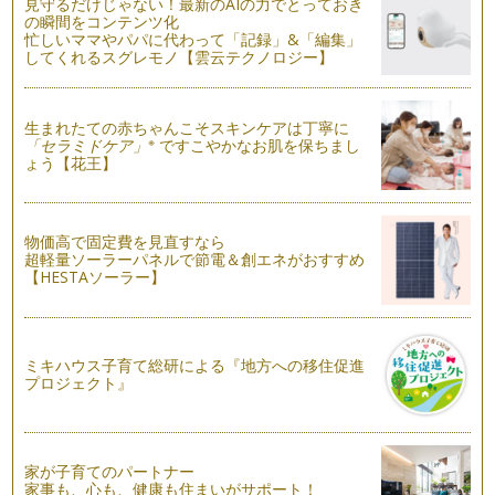
見守るだけじゃない！最新のAIの力でとっておき
り骨盤調整をすることで、背骨や全身…
の瞬間をコンテンツ化
忙しいママやパパに代わって「記録」&「編集」
してくれるスグレモノ【雲云テクノロジー】
産後すぐからできるストレッチ
産後すぐは、お腹に力を入れたり立位やバランスを取るような
ものは、母体に負担があるので、安全…
生まれたての赤ちゃんこそスキンケアは丁寧に
※
「セラミドケア」
ですこやかなお肌を保ちまし
産褥期は穏やかにストレッチで身体をほぐしましょう
ょう【花王】
最近では芸能人が産後３ヵ月ほどで妊娠前のような体型に戻っ
ていて産後とは思えないぐらい素敵に…
出産前の骨盤底筋群エクササイズ
物価高で固定費を見直すなら
前回の記事で快適に出産するためのマタニティケアに着目して
超軽量ソーラーパネルで節電＆創エネがおすすめ
います。 今回は実際のエク…
【HESTAソーラー】
快適に出産するためのマタニティケア
ベビーを待ち望んでいた女性にとっては、妊娠はとっても嬉し
いこと。お腹の中に小さな生命が宿っ…
ミキハウス子育て総研による『地方への移住促進
プロジェクト』
家が子育てのパートナー
家事も、心も、健康も住まいがサポート！