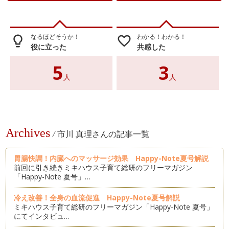
なるほどそうか！
わかる！わかる！
lightbulb_outline
favorite_border
役に立った
共感した
5
3
人
人
Archives
/
市川 真理さんの記事一覧
胃腸快調！内臓へのマッサージ効果 Happy-Note夏号解説
前回に引き続きミキハウス子育て総研のフリーマガジン
「Happy-Note 夏号」…
冷え改善！全身の血流促進 Happy-Note夏号解説
ミキハウス子育て総研のフリーマガジン「Happy-Note 夏号」
にてインタビュ…