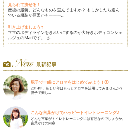
見られて痩せる！
産後の服装、どんなものを選んでますか？ もしかしたら選ん
でいる服装が原因かもーーー…
引き上げましょう↑
ママのボディラインをきれいにするのが大好きボディコンシェ
ルジュのMariです。 さ…
ママが赤ちゃんと楽しむエクササイズ：ウエストシェイプ②
５月に入り陽気な気候で過ごしやすくなりましたね。 上着が
いらない日もあるくらい！ …
ママが赤ちゃんと楽しむエクササイズ：ウエスト＆ヒップシェ
イプ
親子で一緒にアロマをはじめてみよう！①
出産後に気になるのがウエストだけでなくヒップライン。 前
回の記事で書いたウエストシ…
2014年、新しい年はもっとアロマを活用してみませんか？
親子で楽し…
ママが赤ちゃんと楽しむエクササイズ：ウエストシェイプ①
「体重は落ちたけど、お腹周りがたるんだままなんです」 そ
んな言葉をママからよく聞き…
こんな言葉がけでハッピートイレトレーニング♪
どんな言葉がトイレトレーニングには有効なのでしょうか。
ママが赤ちゃんと楽しむエクササイズ：二の腕シェイプ
言葉がけの内容…
エクササイズは赤ちゃんがいてなかなか出来ないとお思いの方