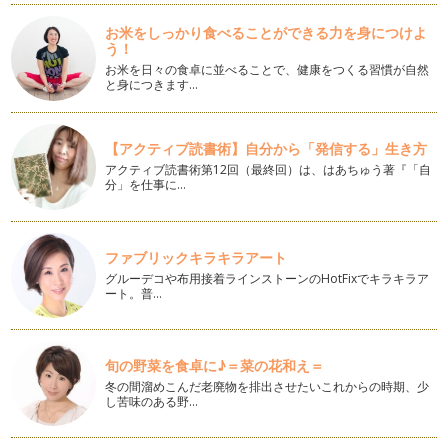
も多いのでは？ 赤ちゃんと…
お米をしっかり食べることができる力を身につけよ
肩こりに効く簡単ストレッチ
う！
厚生労働省の発表によると女性の不調のランキング堂々の第一
お米を日々の食卓に並べることで、健康をつくる習慣が自然
位が「肩こり」。 育児や家…
と身につきます…
あなたの頭痛、歯を食いしばり過ぎていませんか？
1日重たい気持ちになる頭痛。 現代病の一つでもあり、頭痛や
【アクティブ読書術】自分から「発信する」生き方
片頭痛に悩む人も少なくあ…
アクティブ読書術第12回（最終回）は、はあちゅう著『「自
分」を仕事に…
座り方を変えるだけで下腹ポッコリ解消
産後、どうしても気になるのがお腹まわり。 特に下腹部。 ポ
チャッとしたまま…
ファブリックキラキラアート
むくみバイバイ美脚になるマスターストレッチ
グルーデコや布用接着ラインストーンのHotFixでキラキラア
ート。普…
多くの女性が悩むむくみ。 産前産後はもちろん、切っても切
れないのがむくみですね。 …
マスターストレッチで背面を伸ばそう
旬の野菜を食卓に♪＝菜の花和え＝
産前はお腹の赤ちゃんをかばうように、 …
冬の間溜めこんだ老廃物を排出させたいこれからの時期、少
し苦味のある野…
他では教えてくれない産前産後の自転車にまつわる話
ボディコンシェルジュMariです。 今回はコアの引き締めエク