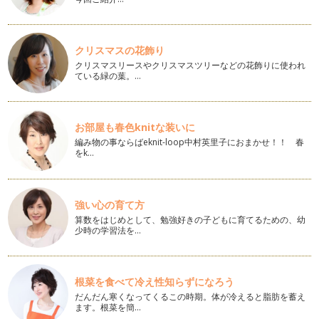
ママといっしょにクッキング ひな祭りのお祝いに簡単いちご
大福作り
今回のママといっしょにクッキングでは手軽にできるいちご大
福の作り方をご紹介いたします。ひな…
クリスマスの花飾り
クリスマスリースやクリスマスツリーなどの花飾りに使われ
ている緑の葉。…
ママといっしょにクッキング バレンタインに贈ろう ショコ
ラケーキ
今年のバレンタインは、パパへの感謝の気持ちをお子さまとい
っしょにぜひ手作りしてみてはいかが…
お部屋も春色knitな装いに
編み物の事ならばeknit-loop中村英里子におまかせ！！ 春
ママといっしょにクッキング 手ごねの子ブタさんの中華まん
をk…
寒い時期には、体も心もあったまる手作りおやつが食べたく
なり…
ママといっしょにクッキング お祝いフルーツブーケをつくろ
強い心の育て方
う
算数をはじめとして、勉強好きの子どもに育てるための、幼
みなさま、あけましておめでとうございます。 『ママといっ
少時の学習法を…
しょにクッキング』の連載コ…
ママといっしょにクッキング お星様のアップルアーモンドパ
根菜を食べて冷え性知らずになろう
イ作り
年末年始に向けて家族や友人とホームパーティーをすることが
だんだん寒くなってくるこの時期。体が冷えると脂肪を蓄え
多くなってきますね。 この…
ます。根菜を簡…