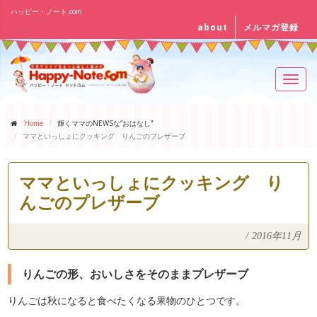
ハッピー・ノート.com
about
メルマガ登録
Toggl
navig
Home
輝くママのNEWSな“おはなし”
ママといっしょにクッキング りんごのプレザーブ
ママといっしょにクッキング り
んごのプレザーブ
/
2016年11月
りんごの形、おいしさをそのままプレザーブ
りんごは秋になると食べたくなる果物のひとつです。