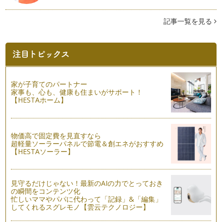
ママといっしょにクッキング Xmasツリーのキャラメルクレ
記事一覧を見る
ープ作り
クリスマスとっておきのスペシャルなパーティーお料理レシピ
をたっぷりご紹介します！クリスマス…
ママといっしょにクッキング りんごのプレザーブ
りんごは秋になると食べたくなる果物のひとつです。 お砂糖
控えめで、りんごの甘酸っぱ…
家が子育てのパートナー
家事も、心も、健康も住まいがサポート！
ママといっしょにクッキング かぶのホワイトシチュー
【HESTAホーム】
かぶの旬は、３月から５月の春の時期と10月から11月の秋が
あります。 秋のかぶは寒…
物価高で固定費を見直すなら
ママといっしょにクッキング ハロウィンのテーブルアイテム
超軽量ソーラーパネルで節電＆創エネがおすすめ
作り
【HESTAソーラー】
秋の深まりとともに、街はハロウィンムード。 今年も待ちに
待ったハロウィンシーズンが…
見守るだけじゃない！最新のAIの力でとっておき
ママといっしょにクッキング 秋の味覚をたのしもうサーモン
の瞬間をコンテンツ化
キッシュ
忙しいママやパパに代わって「記録」&「編集」
いよいよ食欲の秋到来！ 秋は秋刀魚、鮭といった魚介類に、
してくれるスグレモノ【雲云テクノロジー】
きのこや里芋、栗・・・。 …