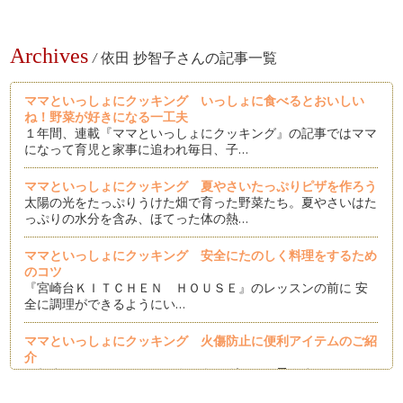
Archives
/
依田 抄智子さんの記事一覧
ママといっしょにクッキング いっしょに食べるとおいしい
ね！野菜が好きになる一工夫
１年間、連載『ママといっしょにクッキング』の記事ではママ
になって育児と家事に追われ毎日、子…
ママといっしょにクッキング 夏やさいたっぷりピザを作ろう
太陽の光をたっぷりうけた畑で育った野菜たち。夏やさいはた
っぷりの水分を含み、ほてった体の熱…
ママといっしょにクッキング 安全にたのしく料理をするため
のコツ
『宮崎台ＫＩＴＣＨＥＮ ＨＯＵＳＥ』のレッスンの前に 安
全に調理ができるようにい…
ママといっしょにクッキング 火傷防止に便利アイテムのご紹
介
これまでママといっしょにクッキングではお子さまといっしょ
に楽しめるレシピをご紹介してきまし…