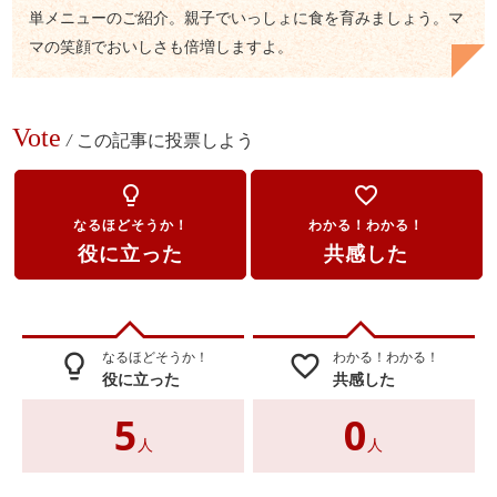
単メニューのご紹介。親子でいっしょに食を育みましょう。マ
マの笑顔でおいしさも倍増しますよ。
Vote
/
この記事に投票しよう
lightbulb_outline
favorite_border
なるほどそうか！
わかる！わかる！
役に立った
共感した
なるほどそうか！
わかる！わかる！
lightbulb_outline
favorite_border
役に立った
共感した
5
0
人
人