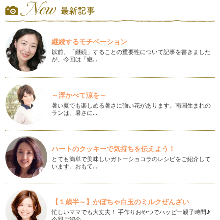
ママといっしょにクッキング 野菜たっぷりミネストローネ
春から初夏にかけて美味しいお野菜がたくさん出回ります
ね。 今…
継続するモチベーション
ママといっしょにクッキング ミキサーで簡単！ブルーベリー
以前、「継続」することの重要性について記事を書きました
ヨーグルトシェイク
が、今回は「継…
暖かい季節になり、ひんやりしたデザートをおやつに食べた
くな…
～浮かべて涼を～
ママといっしょにクッキング 手作りのやさしい味バナナマフ
ィン
暑い夏でも楽しめる暑さに強い花があります。南国生まれの
ランは、暑さに…
バナナの皮に茶色の斑点がでて黒くなりそうな、食べきれず
残っ…
ママといっしょにクッキング 手ごねの白パン作り
ハートのクッキーで気持ちを伝えよう！
幼児期の朝食はもちろんおやつとしても手軽に食べられるパ
とても簡単で美味しいガトーショコラのレシピをご紹介して
ン。 手作りのパン…
います。おもて…
ママといっしょにクッキング 海の幸を味わうクラムチャウダ
ー作り
酒蒸ししたあさり、玉ねぎ、じゃがいも、ベーコンが入ったと
【１歳半～】かぼちゃ白玉のミルクぜんざい
ろみのあるクラムチャウダー。お子さ…
忙しいママでも大丈夫！ 手作りおやつでハッピー親子時間♪
今回ご紹介…