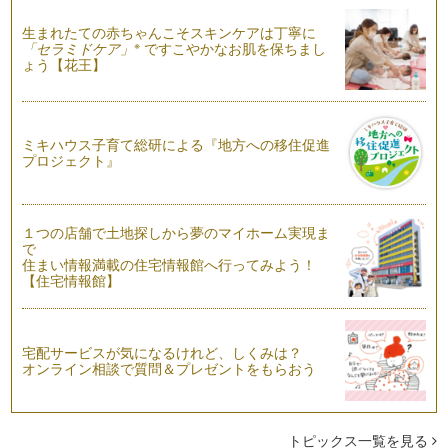
ママといっしょにクッキング 手ごねのうさぎパン
生まれたての赤ちゃんこそスキンケアは丁寧に
第五回のママといっしょにクッキングでは、教室レッスンで子
※
「セラミドケア」
ですこやかなお肌を保ちまし
どもたちが大好きなメニュ…
ょう【花王】
ママといっしょにクッキング お祝いごちそう彩りちらし寿司
第四回目の「ママといっしょにクッキング」は、お祝いのごち
そうごはんにぴったりな彩りちらし寿…
ミキハウス子育て総研による『地方への移住促進
プロジェクト』
ママといっしょにクッキング かぼちゃのおばけプリンでおう
ちカフェ
第三回目の「ママといっしょにクッキング」はかぼちゃのスイ
ーツをご紹介します。 かぼ…
１つの店舗で土地探しから夢のマイホーム実現ま
で
住まい情報満載の住宅情報館へ行ってみよう！
ママといっしょにクッキング くまさんのスイートポテトをつ
【住宅情報館】
くろう
第二回目の「ママといっしょにクッキング」はさつまいものス
イーツをご紹介します。 甘…
宅配サービスが気になるけれど、しくみは？
ママといっしょにクッキング 料理体験で子どもの食を育もう
オンライン相談で質問＆プレゼントをもらおう
輝くママのコラムでは、食事はおいしくて、たのしいよ！をモ
ットーに食卓を囲むたのしさ、 …
トピックス一覧を見る