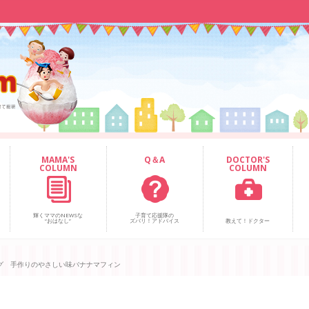
MAMA'S
Q＆A
DOCTOR'S
COLUMN
COLUMN
輝くママのNEWSな
子育て応援隊の
“おはなし”
ズバリ！アドバイス
教えて！ドクター
グ 手作りのやさしい味バナナマフィン