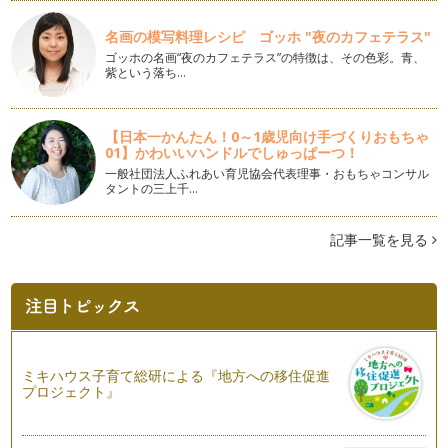
なり…
名画の模写料理レシピ ゴッホ "夜のカフェテラス"
ママといっしょにクッキング お祝いフルーツブーケをつくろ
ゴッホの名画“夜のカフェテラス”の特徴は、その色彩。青、
う
紫という落ち…
みなさま、あけましておめでとうございます。 『ママといっ
しょにクッキング』の連載コ…
【日本一かんたん！0～1歳児向け手づくりおもちゃ
ママといっしょにクッキング お星様のアップルアーモンドパ
01】かわいいハンドルでしゅっぱーつ！
イ作り
一般社団法人ふれあい育児協会代表理事・おもちゃコンサル
年末年始に向けて家族や友人とホームパーティーをすることが
タントの三上千…
多くなってきますね。 この…
ママといっしょにクッキング Xmasツリーのキャラメルクレ
記事一覧を見る
ープ作り
クリスマスとっておきのスペシャルなパーティーお料理レシピ
をたっぷりご紹介します！クリスマス…
ママといっしょにクッキング りんごのプレザーブ
りんごは秋になると食べたくなる果物のひとつです。 お砂糖
控えめで、りんごの甘酸っぱ…
ミキハウス子育て総研による『地方への移住促進
プロジェクト』
ママといっしょにクッキング かぶのホワイトシチュー
かぶの旬は、３月から５月の春の時期と10月から11月の秋が
あります。 秋のかぶは寒…