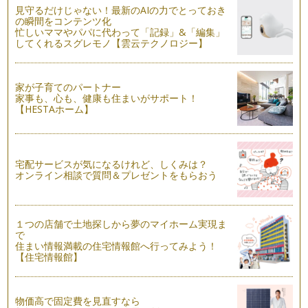
見守るだけじゃない！最新のAIの力でとっておき
の瞬間をコンテンツ化
ママといっしょにクッキング ハロウィンのテーブルアイテム
忙しいママやパパに代わって「記録」&「編集」
作り
してくれるスグレモノ【雲云テクノロジー】
秋の深まりとともに、街はハロウィンムード。 今年も待ちに
待ったハロウィンシーズンが…
家が子育てのパートナー
ママといっしょにクッキング 秋の味覚をたのしもうサーモン
家事も、心も、健康も住まいがサポート！
キッシュ
【HESTAホーム】
いよいよ食欲の秋到来！ 秋は秋刀魚、鮭といった魚介類に、
きのこや里芋、栗・・・。 …
ママといっしょにクッキング 手ごねのうさぎパン
宅配サービスが気になるけれど、しくみは？
第五回のママといっしょにクッキングでは、教室レッスンで子
オンライン相談で質問＆プレゼントをもらおう
どもたちが大好きなメニュ…
ママといっしょにクッキング お祝いごちそう彩りちらし寿司
第四回目の「ママといっしょにクッキング」は、お祝いのごち
１つの店舗で土地探しから夢のマイホーム実現ま
そうごはんにぴったりな彩りちらし寿…
で
住まい情報満載の住宅情報館へ行ってみよう！
【住宅情報館】
ママといっしょにクッキング かぼちゃのおばけプリンでおう
ちカフェ
第三回目の「ママといっしょにクッキング」はかぼちゃのスイ
ーツをご紹介します。 かぼ…
物価高で固定費を見直すなら