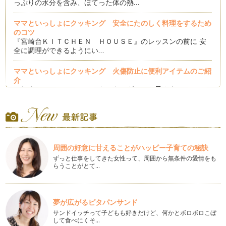
っぷりの水分を含み、ほてった体の熱…
ママといっしょにクッキング 安全にたのしく料理をするため
のコツ
『宮崎台ＫＩＴＣＨＥＮ ＨＯＵＳＥ』のレッスンの前に 安
全に調理ができるようにい…
ママといっしょにクッキング 火傷防止に便利アイテムのご紹
介
これまでママといっしょにクッキングではお子さまといっしょ
に楽しめるレシピをご紹介してきまし…
ママといっしょにクッキング 野菜たっぷりミネストローネ
春から初夏にかけて美味しいお野菜がたくさん出回ります
ね。 今…
周囲の好意に甘えることがハッピー子育ての秘訣
ママといっしょにクッキング ミキサーで簡単！ブルーベリー
ずっと仕事をしてきた女性って、周囲から無条件の愛情をも
らうことがとて…
ヨーグルトシェイク
暖かい季節になり、ひんやりしたデザートをおやつに食べた
くな…
夢が広がるピタパンサンド
ママといっしょにクッキング 手作りのやさしい味バナナマフ
サンドイッチって子どもも好きだけど、何かとボロボロこぼ
ィン
して食べにくそ…
バナナの皮に茶色の斑点がでて黒くなりそうな、食べきれず