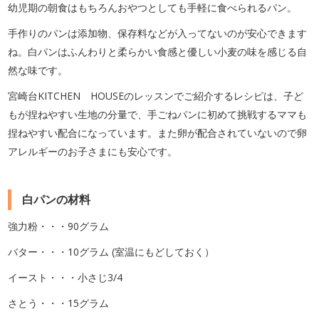
幼児期の朝食はもちろんおやつとしても手軽に食べられるパン。
手作りのパンは添加物、保存料などが入ってないのが安心できます
ね。白パンはふんわりと柔らかい食感と優しい小麦の味を感じる自
然な味です。
宮崎台KITCHEN HOUSEのレッスンでご紹介するレシピは、子ど
もが捏ねやすい生地の分量で、手ごねパンに初めて挑戦するママも
捏ねやすい配合になっています
。また卵が配合されていないので卵
アレルギーのお子さまにも安心です。
白パンの材料
強力粉・・・90グラム
バター・・・10グラム (室温にもどしておく）
イースト・・・小さじ3/4
さとう・・・15グラム