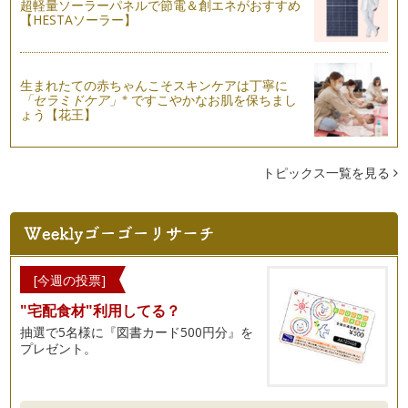
超軽量ソーラーパネルで節電＆創エネがおすすめ
【HESTAソーラー】
ママといっしょにクッキング くまさんのスイートポテトをつ
くろう
第二回目の「ママといっしょにクッキング」はさつまいものス
イーツをご紹介します。 甘…
生まれたての赤ちゃんこそスキンケアは丁寧に
※
「セラミドケア」
ですこやかなお肌を保ちまし
ママといっしょにクッキング 料理体験で子どもの食を育もう
ょう【花王】
輝くママのコラムでは、食事はおいしくて、たのしいよ！をモ
ットーに食卓を囲むたのしさ、 …
トピックス一覧を見る
[今週の投票]
"宅配食材"利用してる？
抽選で5名様に『図書カード500円分』を
プレゼント。