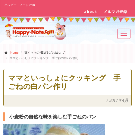
ハッピー・ノート.com
about
メルマガ登録
Toggl
navig
Home
輝くママのNEWSな“おはなし”
ママといっしょにクッキング 手ごねの白パン作り
ママといっしょにクッキング 手
ごねの白パン作り
/
2017年4月
小麦粉の自然な味を楽しむ手ごねのパン