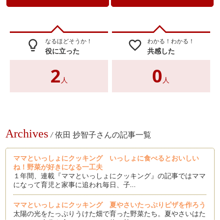
なるほどそうか！
わかる！わかる！
lightbulb_outline
favorite_border
役に立った
共感した
2
0
人
人
Archives
/
依田 抄智子さんの記事一覧
ママといっしょにクッキング いっしょに食べるとおいしい
ね！野菜が好きになる一工夫
１年間、連載『ママといっしょにクッキング』の記事ではママ
になって育児と家事に追われ毎日、子…
ママといっしょにクッキング 夏やさいたっぷりピザを作ろう
太陽の光をたっぷりうけた畑で育った野菜たち。夏やさいはた