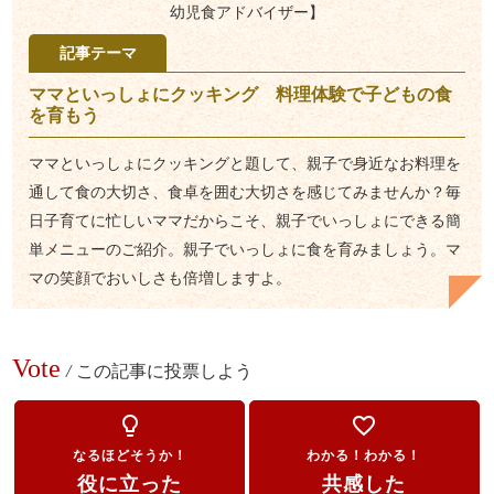
幼児食アドバイザー】
記事テーマ
ママといっしょにクッキング 料理体験で子どもの食
を育もう
ママといっしょにクッキングと題して、親子で身近なお料理を
通して食の大切さ、食卓を囲む大切さを感じてみませんか？毎
日子育てに忙しいママだからこそ、親子でいっしょにできる簡
単メニューのご紹介。親子でいっしょに食を育みましょう。マ
マの笑顔でおいしさも倍増しますよ。
Vote
/
この記事に投票しよう
lightbulb_outline
favorite_border
なるほどそうか！
わかる！わかる！
役に立った
共感した