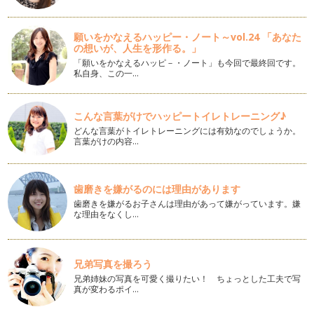
残っ…
願いをかなえるハッピー・ノート～vol.24 「あなた
ママといっしょにクッキング 手ごねの白パン作り
の想いが、人生を形作る。」
幼児期の朝食はもちろんおやつとしても手軽に食べられるパ
ン。 手作りのパン…
「願いをかなえるハッピ－・ノート」も今回で最終回です。
私自身、この一…
ママといっしょにクッキング 海の幸を味わうクラムチャウダ
ー作り
こんな言葉がけでハッピートイレトレーニング♪
酒蒸ししたあさり、玉ねぎ、じゃがいも、ベーコンが入ったと
ろみのあるクラムチャウダー。お子さ…
どんな言葉がトイレトレーニングには有効なのでしょうか。
言葉がけの内容…
ママといっしょにクッキング ひな祭りのお祝いに簡単いちご
大福作り
今回のママといっしょにクッキングでは手軽にできるいちご大
歯磨きを嫌がるのには理由があります
福の作り方をご紹介いたします。ひな…
歯磨きを嫌がるお子さんは理由があって嫌がっています。嫌
な理由をなくし…
ママといっしょにクッキング バレンタインに贈ろう ショコ
ラケーキ
今年のバレンタインは、パパへの感謝の気持ちをお子さまとい
っしょにぜひ手作りしてみてはいかが…
兄弟写真を撮ろう
兄弟姉妹の写真を可愛く撮りたい！ ちょっとした工夫で写
真が変わるポイ…
ママといっしょにクッキング 手ごねの子ブタさんの中華まん
寒い時期には、体も心もあったまる手作りおやつが食べたく