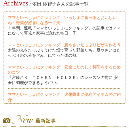
Archives
/
依田 抄智子さんの記事一覧
ママといっしょにクッキング いっしょに食べるとおいしい
ね！野菜が好きになる一工夫
１年間、連載『ママといっしょにクッキング』の記事ではママ
になって育児と家事に追われ毎日、子…
ママといっしょにクッキング 夏やさいたっぷりピザを作ろう
太陽の光をたっぷりうけた畑で育った野菜たち。夏やさいはた
っぷりの水分を含み、ほてった体の熱…
ママといっしょにクッキング 安全にたのしく料理をするため
のコツ
『宮崎台ＫＩＴＣＨＥＮ ＨＯＵＳＥ』のレッスンの前に 安
全に調理ができるようにい…
ママといっしょにクッキング 火傷防止に便利アイテムのご紹
介
これまでママといっしょにクッキングではお子さまといっしょ
に楽しめるレシピをご紹介してきまし…
ママといっしょにクッキング 野菜たっぷりミネストローネ
春から初夏にかけて美味しいお野菜がたくさん出回ります