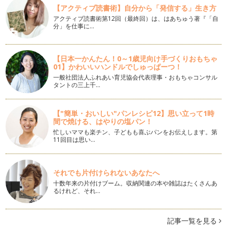
今回のママといっしょにクッキングでは手軽にできるいちご大
【アクティブ読書術】自分から「発信する」生き方
福の作り方をご紹介いたします。ひな…
アクティブ読書術第12回（最終回）は、はあちゅう著『「自
分」を仕事に…
ママといっしょにクッキング バレンタインに贈ろう ショコ
ラケーキ
今年のバレンタインは、パパへの感謝の気持ちをお子さまとい
っしょにぜひ手作りしてみてはいかが…
【日本一かんたん！0～1歳児向け手づくりおもちゃ
01】かわいいハンドルでしゅっぱーつ！
一般社団法人ふれあい育児協会代表理事・おもちゃコンサル
ママといっしょにクッキング 手ごねの子ブタさんの中華まん
タントの三上千…
寒い時期には、体も心もあったまる手作りおやつが食べたく
なり…
【"簡単・おいしい"パンレシピ12】思い立って1時
ママといっしょにクッキング お祝いフルーツブーケをつくろ
間で焼ける、はやりの塩パン！
う
忙しいママも楽チン、子どもも喜ぶパンをお伝えします。第
みなさま、あけましておめでとうございます。 『ママといっ
11回目は思い…
しょにクッキング』の連載コ…
ママといっしょにクッキング お星様のアップルアーモンドパ
それでも片付けられないあなたへ
イ作り
十数年来の片付けブーム。収納関連の本や雑誌はたくさんあ
年末年始に向けて家族や友人とホームパーティーをすることが
るけれど、それ…
多くなってきますね。 この…
ママといっしょにクッキング Xmasツリーのキャラメルクレ
記事一覧を見る
ープ作り