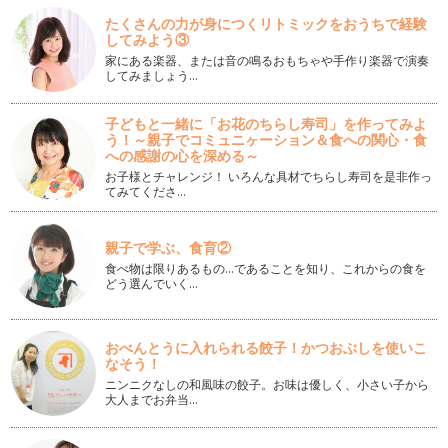
ね。 今…
たくさんの力が身につくリトミックをおうちで経験
してみよう③
ママといっしょにクッキング ミキサーで簡単！ブルーベリー
家にある楽器、または音の鳴るおもちゃや手作り楽器で演奏
ヨーグルトシェイク
してみましょう…
暖かい季節になり、ひんやりしたデザートをおやつに食べた
くな…
子どもと一緒に「お花のちらし寿司」を作ってみよ
う！～親子でコミュニヶーション＆食への関心・食
ママといっしょにクッキング 手作りのやさしい味バナナマフ
への感謝の心を深める～
ィン
お子様とチャレンジ！ いろんな具材でちらし寿司を是非作っ
バナナの皮に茶色の斑点がでて黒くなりそうな、食べきれず
てみてくださ…
残っ…
ママといっしょにクッキング 手ごねの白パン作り
親子で学ぶ、食育②
幼児期の朝食はもちろんおやつとしても手軽に食べられるパ
食べ物は限りあるもの…であることを知り、これからの食を
ン。 手作りのパン…
どう選んでいく…
ママといっしょにクッキング 海の幸を味わうクラムチャウダ
ー作り
おべんとうに入れられる餃子！かつおぶしを使いこ
酒蒸ししたあさり、玉ねぎ、じゃがいも、ベーコンが入ったと
なそう！
ろみのあるクラムチャウダー。お子さ…
ニンニクなしの和風味の餃子。お味は優しく、小さい子から
大人までお弁当…
ママといっしょにクッキング ひな祭りのお祝いに簡単いちご
大福作り