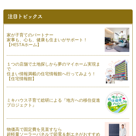
クリスマスとっておきのスペシャルなパーティーお料理レシピ
をたっぷりご紹介します！クリスマス…
ママといっしょにクッキング りんごのプレザーブ
りんごは秋になると食べたくなる果物のひとつです。 お砂糖
控えめで、りんごの甘酸っぱ…
家が子育てのパートナー
家事も、心も、健康も住まいがサポート！
ママといっしょにクッキング かぶのホワイトシチュー
【HESTAホーム】
かぶの旬は、３月から５月の春の時期と10月から11月の秋が
あります。 秋のかぶは寒…
１つの店舗で土地探しから夢のマイホーム実現ま
ママといっしょにクッキング ハロウィンのテーブルアイテム
で
作り
住まい情報満載の住宅情報館へ行ってみよう！
【住宅情報館】
秋の深まりとともに、街はハロウィンムード。 今年も待ちに
待ったハロウィンシーズンが…
ママといっしょにクッキング 秋の味覚をたのしもうサーモン
ミキハウス子育て総研による『地方への移住促進
キッシュ
プロジェクト』
いよいよ食欲の秋到来！ 秋は秋刀魚、鮭といった魚介類に、
きのこや里芋、栗・・・。 …
ママといっしょにクッキング 手ごねのうさぎパン
物価高で固定費を見直すなら
第五回のママといっしょにクッキングでは、教室レッスンで子
超軽量ソーラーパネルで節電＆創エネがおすすめ