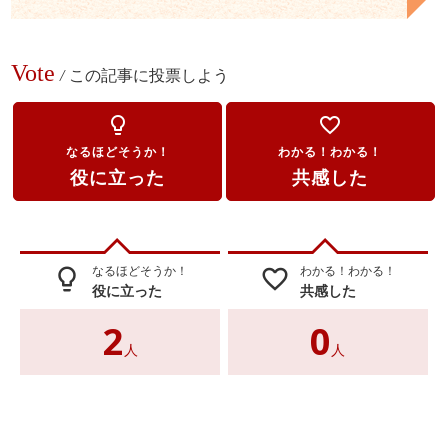
Vote
/
この記事に投票しよう
lightbulb_outline
favorite_border
なるほどそうか！
わかる！わかる！
役に立った
共感した
なるほどそうか！
わかる！わかる！
lightbulb_outline
favorite_border
役に立った
共感した
2
0
人
人