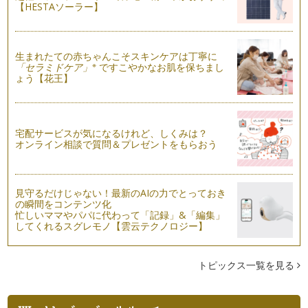
どもたちが大好きなメニュ…
【HESTAソーラー】
ママといっしょにクッキング お祝いごちそう彩りちらし寿司
第四回目の「ママといっしょにクッキング」は、お祝いのごち
そうごはんにぴったりな彩りちらし寿…
生まれたての赤ちゃんこそスキンケアは丁寧に
※
「セラミドケア」
ですこやかなお肌を保ちまし
ょう【花王】
ママといっしょにクッキング かぼちゃのおばけプリンでおう
ちカフェ
第三回目の「ママといっしょにクッキング」はかぼちゃのスイ
ーツをご紹介します。 かぼ…
宅配サービスが気になるけれど、しくみは？
オンライン相談で質問＆プレゼントをもらおう
ママといっしょにクッキング くまさんのスイートポテトをつ
くろう
第二回目の「ママといっしょにクッキング」はさつまいものス
イーツをご紹介します。 甘…
見守るだけじゃない！最新のAIの力でとっておき
の瞬間をコンテンツ化
ママといっしょにクッキング 料理体験で子どもの食を育もう
忙しいママやパパに代わって「記録」&「編集」
輝くママのコラムでは、食事はおいしくて、たのしいよ！をモ
してくれるスグレモノ【雲云テクノロジー】
ットーに食卓を囲むたのしさ、 …
トピックス一覧を見る