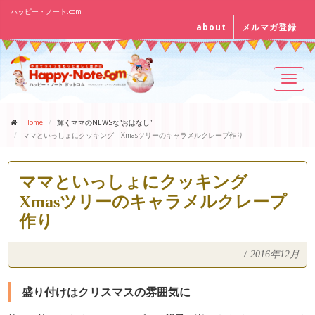
ハッピー・ノート.com
about
メルマガ登録
Toggl
navig
Home
輝くママのNEWSな“おはなし”
ママといっしょにクッキング Xmasツリーのキャラメルクレープ作り
ママといっしょにクッキング
Xmasツリーのキャラメルクレープ
作り
/
2016年12月
盛り付けはクリスマスの雰囲気に