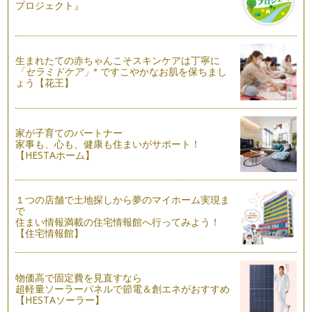
プロジェクト』
その名前の通り、かぎ針や、棒針を使う事なく、毛糸と指があ
れば簡単にどこででも遊びながら、作…
毛糸を通して、糸に触れてみましょう
生まれたての赤ちゃんこそスキンケアは丁寧に
前回はいろいろな毛糸があることや、実際に遊びに取り入れて
※
「セラミドケア」
ですこやかなお肌を保ちまし
みることを提案しましたが、まだ小さ…
ょう【花王】
毛糸に触れましょう
毛糸はシルク、アルパカ、ウール、カシミア、アクリルなど、
他にも沢山の種類が あります。 …
家が子育てのパートナー
家事も、心も、健康も住まいがサポート！
【HESTAホーム】
１つの店舗で土地探しから夢のマイホーム実現ま
で
住まい情報満載の住宅情報館へ行ってみよう！
【住宅情報館】
物価高で固定費を見直すなら
超軽量ソーラーパネルで節電＆創エネがおすすめ
【HESTAソーラー】