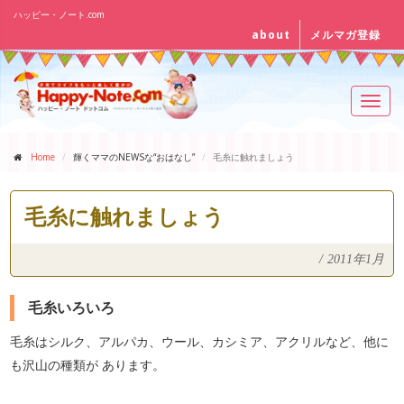
ハッピー・ノート.com
about
メルマガ登録
Toggl
navig
Home
輝くママのNEWSな“おはなし”
毛糸に触れましょう
毛糸に触れましょう
/
2011年1月
毛糸いろいろ
毛糸はシルク、アルパカ、ウール、カシミア、アクリルなど、他に
も沢山の種類が あります。