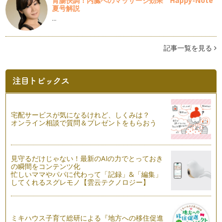
胃腸快調！内臓へのマッサージ効果 Happy-Note
まわりを装飾するために、花や葉、木…
夏号解説
…
カラフルにブレスレット作り！！
夏に向かって、少し薄着になる季節、お子さんの手首もカラフ
ルにしてみませんか？ ミサ…
記事一覧を見る
糸を使って見せる髪飾り収納を作りましょう
先日、２回に渡り髪飾りの作り方をご提案しました。小さい子
のいるお宅では、髪の毛のゴムの収納…
髪飾りを作りましょう no.２
ゴムは、髪留めの中でも、比較的手に入りやすいですね。既に
宅配サービスが気になるけれど、しくみは？
輪になっていて、すぐ髪を結べる役割…
オンライン相談で質問＆プレゼントをもらおう
髪飾りを作りましょう no.1
今回の記事は、女の子の髪かざりの作り方をご提案します。
見守るだけじゃない！最新のAIの力でとっておき
男の子ママにも、人気ものの…
の瞬間をコンテンツ化
忙しいママやパパに代わって「記録」&「編集」
おひな様、毛糸のオーナメントで飾りましょう
してくれるスグレモノ【雲云テクノロジー】
春も近くなり、女の子のお家では、おひな様を出してお祝いし
たり、女の子のお友達とgirls …
ミキハウス子育て総研による『地方への移住促進
指編みで簡単に作品作りしましょう