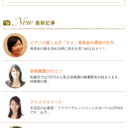
冬のブレスレット 親子でお揃いはいかが？
朝晩と寒い日が続いていますが、お風邪などひかれていません
か？ よく、足首、手首、首…
編み物について
そろそろ冬支度。 お店にも、スヌードや羽織もの、帽子な
ど、小物から少しずつ店頭に並…
ピアノの楽しみ方「９２」発表会の選曲の仕方
発表会の曲を決める時に自分を見つめなおそう！…
毛糸の選び方 種類
前回は、毛糸の太さや、用途についてかかせていただきまし
た。 急に涼しくなり、毛糸屋…
幼稚園選びのコツ
毛糸の選び方
札幌市では10/15から私立幼稚園の願書配布が始まります。
秋の風が吹くこの季節には、そろそろ冬支度をはじめようと思
幼稚園の教…
っている方もいる事でしょう。 …
布を裂いて、糸にしてみよう NO.2
前回の記事を見て、布を裂いて待ってます。とお話しいただき
クリスマスリース
ました。 とても嬉しい事で…
文京区のお教室・フラワーアレンジメントのオパールOPALE
です。お子…
布を裂いて、糸にしてみよう
夏は暑くて、わたしもなるべく毛糸はさわりたくない。という