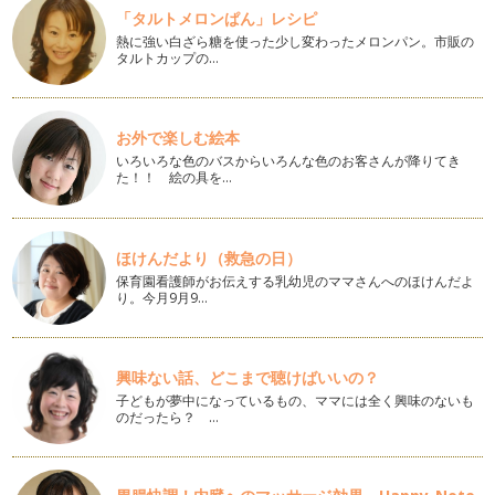
のが、本音。毛糸は涼しくなるのを待…
「タルトメロンぱん」レシピ
熱に強い白ざら糖を使った少し変わったメロンパン。市販の
夏休みに子どもと楽しむブローチ
タルトカップの…
今夏も楽しめる糸が沢山売り出されています。私は、良くハマ
ナカのエコアンダリアという糸を買い…
ランチョンマットの縁編み
お外で楽しむ絵本
糸、レース針、はさみ、とじ針があれば、薄い生地のものな
いろいろな色のバスからいろんな色のお客さんが降りてき
ら、直接刺す事ができるので、縁編みに…
た！！ 絵の具を…
mama と一緒にアクセサリー作り
mamaと一緒に、おばあちゃまといっしょに何かを作る時間。
ほけんだより（救急の日）
子どもにとっては、お友達と遊ぶ時…
保育園看護師がお伝えする乳幼児のママさんへのほけんだよ
り。今月9月9…
子どもが毛糸に触れるということ
私が、編み物が好きになった理由を考えてみました。プロフ
ィー…
興味ない話、どこまで聴けばいいの？
いろいろな場面で、縁編みしてみましょう
子どもが夢中になっているもの、ママには全く興味のないも
いつも使っているもの。これを少しだけ、オリジナリティ溢れ
のだったら？ …
るものへチェンジしてみませんか？ …
糸と布のコラボ！ガーランド作り
ガーランドとは、勝利の花輪、花冠のことを転じてドアや窓の