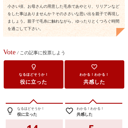
小さい頃、お母さんの用意した毛糸であやとり、リリアンなど
をした事はありませんか？そのささいな思い出を親子で再現し
ましょう。親子で毛糸に触れながら、ゆったりとくつろぐ時間
を過ごして下さい。
Vote
/
この記事に投票しよう
lightbulb_outline
favorite_border
なるほどそうか！
わかる！わかる！
役に立った
共感した
なるほどそうか！
わかる！わかる！
lightbulb_outline
favorite_border
役に立った
共感した