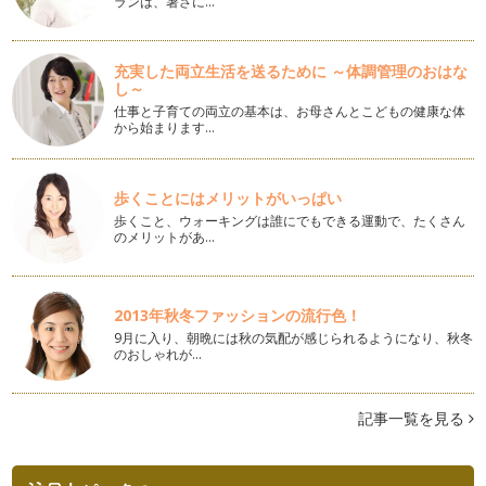
ランは、暑さに…
継続することが 成功の近道
新年、初ヨガレッスンにて毎回恒例 新年の抱負のシェアタイ
ム。皆さんは、今年の抱負はあります…
充実した両立生活を送るために ～体調管理のおはな
し～
ヨガ的に過ごすには！？
仕事と子育ての両立の基本は、お母さんとこどもの健康な体
『自分を見つめ、今を生きる』 『無理をしないで自分らし
から始まります…
く』 今年は、無理をしないで…
この冬こそは、ヨガで冷えを改善！！
歩くことにはメリットがいっぱい
女性のほとんど。最近は、男性までもが冷え性で悩んでいると
歩くこと、ウォーキングは誰にでもできる運動で、たくさん
のこと。 みなさんは、この…
のメリットがあ…
数字で見るYOGA
誰もが気になること。それは、体重。 体重計に乗る時は、ほ
とんどの方が誰にも見られな…
2013年秋冬ファッションの流行色！
9月に入り、朝晩には秋の気配が感じられるようになり、秋冬
のおしゃれが…
ヨガで綺麗なボディラインに
ヨガでは、普段使わない体中の色んな筋肉を使って筋肉をつけ
ることができます。 &nb…
記事一覧を見る
呼吸に意識を向けること
『YOGA』では、呼吸に意識を向けゆっくり、ゆったりと呼吸
をしながらポーズ（アーサナ）を行…