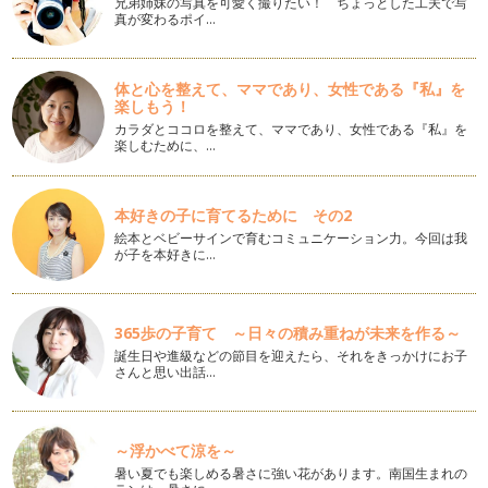
兄弟姉妹の写真を可愛く撮りたい！ ちょっとした工夫で写
真が変わるポイ…
出産に『yoga』を活かす！
自分のお腹に生命が誕生したことに喜びと感動を！！！ 現
在、い…
体と心を整えて、ママであり、女性である『私』を
楽しもう！
サポーターに向けてのyoga
カラダとココロを整えて、ママであり、女性である『私』を
まずは、自分が癒されていますか？疲れていませんか？普段か
楽しむために、…
ら、満たされていますか？ …
【授かりyoga】という形
不妊という言葉を聞いたことがありますか？現在、ママである
本好きの子に育てるために その2
方なら必ず聞いたことがあると思いま…
絵本とベビーサインで育むコミュニケーション力。今回は我
が子を本好きに…
産後太りには、yoga
毎週、ヨガレッスンを続ける中、毎回約10人の生徒さんの体
と心のカウンセリングを行います！悩…
365歩の子育て ～日々の積み重ねが未来を作る～
誕生日や進級などの節目を迎えたら、それをきっかけにお子
冷えとりyoga
さんと思い出話…
風邪をひいたり体調を崩したりしている方が多いと思います。
その中でも元気ではあるけ…
自分自身を知ることこそが『ヨガ』
～浮かべて涼を～
自分の長所 自分の短所 しっかりと理解していますか？ …
暑い夏でも楽しめる暑さに強い花があります。南国生まれの