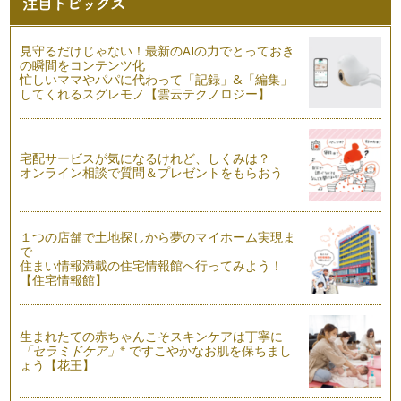
自分の体を知ることからが【yoga】
女性の体の特徴 こちらは、いくつ当てはまりますか？？
見守るだけじゃない！最新のAIの力でとっておき
１ 冷え性 …
の瞬間をコンテンツ化
忙しいママやパパに代わって「記録」&「編集」
してくれるスグレモノ【雲云テクノロジー】
授かり体質を作るYOGA
２人目を考えているママも多いと思いますが、２人目不妊と
いう…
宅配サービスが気になるけれど、しくみは？
夫婦のコミュニケーションとヨガ
オンライン相談で質問＆プレゼントをもらおう
yogaを夫婦の生活のコミュニケーションとして利用するに
は、どうしたら良いか？？ …
１つの店舗で土地探しから夢のマイホーム実現ま
女性の身体とヨガ
で
女性は、必ず月に一度訪れる体の変化があります。 それも、
住まい情報満載の住宅情報館へ行ってみよう！
その１週間前には …
【住宅情報館】
産後の体とヨガ
産後すぐに始まる赤ちゃんのお世話。 自分のことは、すべて
生まれたての赤ちゃんこそスキンケアは丁寧に
後回しになりがちですが、赤…
※
「セラミドケア」
ですこやかなお肌を保ちまし
ょう【花王】
環境に合わせた心と体
出産して、ママになり育児をし、身体の変化に心の変化を感じ