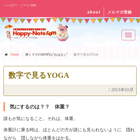
ハッピー・ノート.com
about
メルマガ登録
Toggl
navig
Home
輝くママのNEWSな“おはなし”
数字で見るYOGA
数字で見るYOGA
/
2013年10月
気にするのは？？ 体重？
誰もが気になること。それは、体重。
体重計に乗る時は、ほとんどの方が誰にも見られないように 隠れ
ながら 隠しながら体重をはかる。