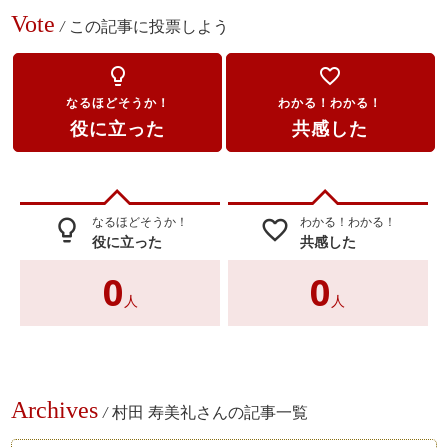
Vote
/
この記事に投票しよう
lightbulb_outline
favorite_border
なるほどそうか！
わかる！わかる！
役に立った
共感した
なるほどそうか！
わかる！わかる！
lightbulb_outline
favorite_border
役に立った
共感した
0
0
人
人
Archives
/
村田 寿美礼さんの記事一覧