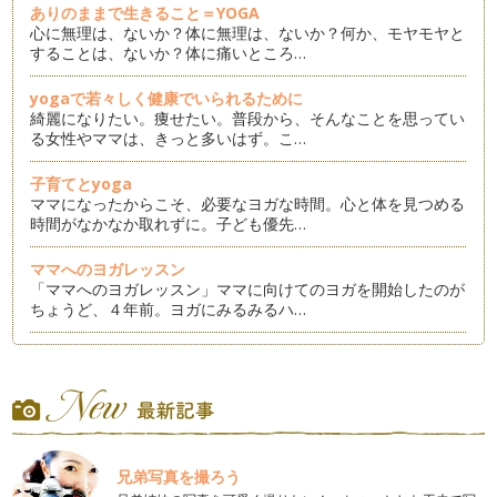
ありのままで生きること＝YOGA
心に無理は、ないか？体に無理は、ないか？何か、モヤモヤと
することは、ないか？体に痛いところ…
yogaで若々しく健康でいられるために
綺麗になりたい。痩せたい。普段から、そんなことを思ってい
る女性やママは、きっと多いはず。こ…
子育てとyoga
ママになったからこそ、必要なヨガな時間。心と体を見つめる
時間がなかなか取れずに。子ども優先…
ママへのヨガレッスン
「ママへのヨガレッスン」ママに向けてのヨガを開始したのが
ちょうど、４年前。ヨガにみるみるハ…
yoga的思考を生活に
結婚してママになって子育てしている自分がいる。毎日が自分
だけのことではなくて子ども中心な毎…
職場で使えるyoga
仕事でやることが、毎日毎日いっぱいいっぱいになって 心も
兄弟写真を撮ろう
体も疲れてしまうことは、ありません…