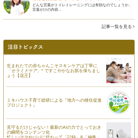
どんな言葉がトイレトレーニングには有効なのでしょうか。
言葉がけの内容…
ヨガで綺麗なボディラインに
ヨガでは、普段使わない体中の色んな筋肉を使って筋肉をつけ
ることができます。 &nb…
記事一覧を見る
呼吸に意識を向けること
『YOGA』では、呼吸に意識を向けゆっくり、ゆったりと呼吸
をしながらポーズ（アーサナ）を行…
自分の体を知ることからが【yoga】
女性の体の特徴 こちらは、いくつ当てはまりますか？？
生まれたての赤ちゃんこそスキンケアは丁寧に
１ 冷え性 …
※
「セラミドケア」
ですこやかなお肌を保ちまし
ょう【花王】
授かり体質を作るYOGA
２人目を考えているママも多いと思いますが、２人目不妊と
いう…
ミキハウス子育て総研による『地方への移住促進
プロジェクト』
夫婦のコミュニケーションとヨガ
yogaを夫婦の生活のコミュニケーションとして利用するに
は、どうしたら良いか？？ …
見守るだけじゃない！最新のAIの力でとっておき
女性の身体とヨガ
の瞬間をコンテンツ化
女性は、必ず月に一度訪れる体の変化があります。 それも、
忙しいママやパパに代わって「記録」&「編集」