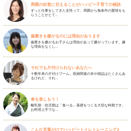
周囲の好意に甘えることがハッピー子育ての秘訣
ずっと仕事をしてきた女性って、周囲から無条件の愛情をも
冷えとりyoga
らうことがとて…
風邪をひいたり体調を崩したりしている方が多いと思います。
その中でも元気ではあるけ…
自分自身を知ることこそが『ヨガ』
歯磨きを嫌がるのには理由があります
自分の長所 自分の短所 しっかりと理解していますか？ …
歯磨きを嫌がるお子さんは理由があって嫌がっています。嫌
な理由をなくし…
継続することが 成功の近道
新年、初ヨガレッスンにて毎回恒例 新年の抱負のシェアタイ
ム。皆さんは、今年の抱負はあります…
それでも片付けられないあなたへ
十数年来の片付けブーム。収納関連の本や雑誌はたくさんあ
ヨガ的に過ごすには！？
るけれど、それ…
『自分を見つめ、今を生きる』 『無理をしないで自分らし
く』 今年は、無理をしないで…
この冬こそは、ヨガで冷えを改善！！
食を楽しもう！
女性のほとんど。最近は、男性までもが冷え性で悩んでいると
離乳期・幼児期は「食べる」基礎をつくる大切な時期です。
のこと。 みなさんは、この…
お料理上手でな…
数字で見るYOGA
誰もが気になること。それは、体重。 体重計に乗る時は、ほ
こんな言葉がけでハッピートイレトレーニング♪
とんどの方が誰にも見られな…