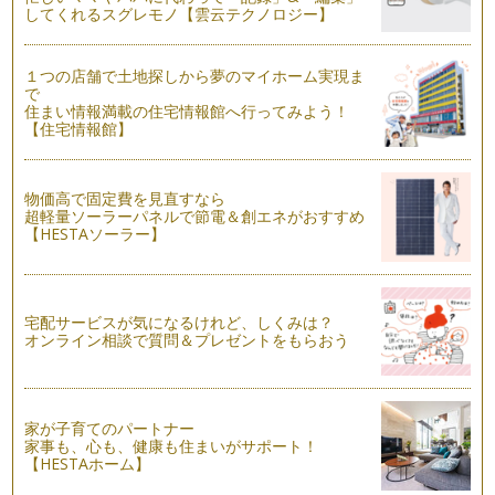
その１週間前には …
してくれるスグレモノ【雲云テクノロジー】
産後の体とヨガ
１つの店舗で土地探しから夢のマイホーム実現ま
産後すぐに始まる赤ちゃんのお世話。 自分のことは、すべて
で
後回しになりがちですが、赤…
住まい情報満載の住宅情報館へ行ってみよう！
【住宅情報館】
環境に合わせた心と体
出産して、ママになり育児をし、身体の変化に心の変化を感じ
ることがあると思います。 …
物価高で固定費を見直すなら
超軽量ソーラーパネルで節電＆創エネがおすすめ
【HESTAソーラー】
宅配サービスが気になるけれど、しくみは？
オンライン相談で質問＆プレゼントをもらおう
家が子育てのパートナー
家事も、心も、健康も住まいがサポート！
【HESTAホーム】