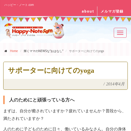
ハッピー・ノート.com
about
メルマガ登録
Toggl
navig
Home
輝くママのNEWSな“おはなし”
サポーターに向けてのyoga
サポーターに向けてのyoga
/
2014年4月
人のためにと頑張っている方へ
まずは、自分が癒されていますか？疲れていませんか？普段から、
満たされていますか？
人のために子どものために日々、働いているみなさん。自分の身体