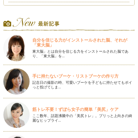
yoga的思考を生活に
結婚してママになって子育てしている自分がいる。毎日が自分
だけのことではなくて子ども中心な毎…
職場で使えるyoga
仕事でやることが、毎日毎日いっぱいいっぱいになって 心も
自分を信じる力がインストールされた脳、それが
体も疲れてしまうことは、ありません…
「東大脳」
東大脳」とは自分を信じる力をインストールされた脳であ
出産に『yoga』を活かす！
り、「東大脳」を…
自分のお腹に生命が誕生したことに喜びと感動を！！！ 現
在、い…
手に持たないブーケ・リストブーケの作り方
サポーターに向けてのyoga
記念日の撮影の時、可愛いブーケを子どもに持たせてもポイ
まずは、自分が癒されていますか？疲れていませんか？普段か
っと投げてしま…
ら、満たされていますか？ …
【授かりyoga】という形
不妊という言葉を聞いたことがありますか？現在、ママである
筋トレ不要！ずぼら女子の簡単「美尻」ケア
方なら必ず聞いたことがあると思いま…
ここ数年、話題沸騰中の「美尻トレ」。プリっと上向きの綺
麗なヒップライ…
産後太りには、yoga
毎週、ヨガレッスンを続ける中、毎回約10人の生徒さんの体
と心のカウンセリングを行います！悩…