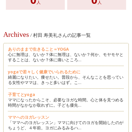
人
人
Archives
/
村田 寿美礼さんの記事一覧
ありのままで生きること＝YOGA
心に無理は、ないか？体に無理は、ないか？何か、モヤモヤと
することは、ないか？体に痛いところ…
yogaで若々しく健康でいられるために
綺麗になりたい。痩せたい。普段から、そんなことを思ってい
る女性やママは、きっと多いはず。こ…
子育てとyoga
ママになったからこそ、必要なヨガな時間。心と体を見つめる
時間がなかなか取れずに。子ども優先…
ママへのヨガレッスン
「ママへのヨガレッスン」ママに向けてのヨガを開始したのが
ちょうど、４年前。ヨガにみるみるハ…