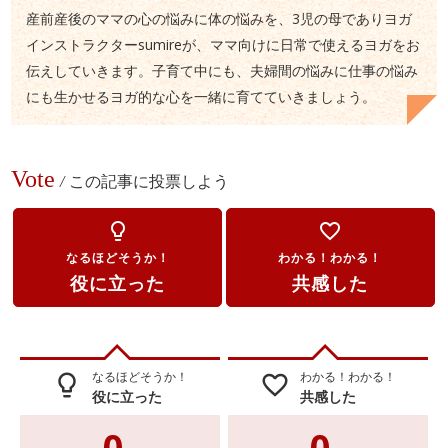
産前産後のママの心の悩みに体の悩みを、3児の母でありヨガ
インストラクターsumireが、ママ向けに日常で使えるヨガをお
伝えしていきます。子育て中にも、夫婦間の悩みに仕事の悩み
にも生かせるヨガ的な心を一緒に育てていきましょう。
Vote
/
この記事に投票しよう
lightbulb_outline
favorite_border
なるほどそうか！
わかる！わかる！
役に立った
共感した
なるほどそうか！
わかる！わかる！
lightbulb_outline
favorite_border
役に立った
共感した
0
0