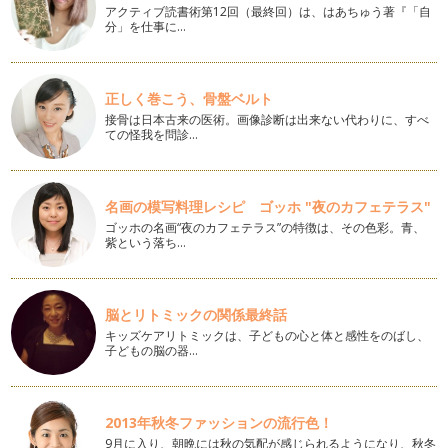
方なら必ず聞いたことがあると思いま…
アクティブ読書術第12回（最終回）は、はあちゅう著『「自
分」を仕事に…
産後太りには、yoga
毎週、ヨガレッスンを続ける中、毎回約10人の生徒さんの体
と心のカウンセリングを行います！悩…
正しく巻こう、骨盤ベルト
接骨は日本古来の医術。画像診断は出来ない代わりに、すべ
冷えとりyoga
ての怪我を問診…
風邪をひいたり体調を崩したりしている方が多いと思います。
その中でも元気ではあるけ…
自分自身を知ることこそが『ヨガ』
名画の模写料理レシピ ゴッホ "夜のカフェテラス"
自分の長所 自分の短所 しっかりと理解していますか？ …
ゴッホの名画“夜のカフェテラス”の特徴は、その色彩。青、
紫という落ち…
継続することが 成功の近道
新年、初ヨガレッスンにて毎回恒例 新年の抱負のシェアタイ
ム。皆さんは、今年の抱負はあります…
脳とリトミックの関係最終話
キッズケアリトミックは、子どもの心と体と感性をのばし、
ヨガ的に過ごすには！？
子どもの脳の器…
『自分を見つめ、今を生きる』 『無理をしないで自分らし
く』 今年は、無理をしないで…
この冬こそは、ヨガで冷えを改善！！
2013年秋冬ファッションの流行色！
女性のほとんど。最近は、男性までもが冷え性で悩んでいると
9月に入り、朝晩には秋の気配が感じられるようになり、秋冬