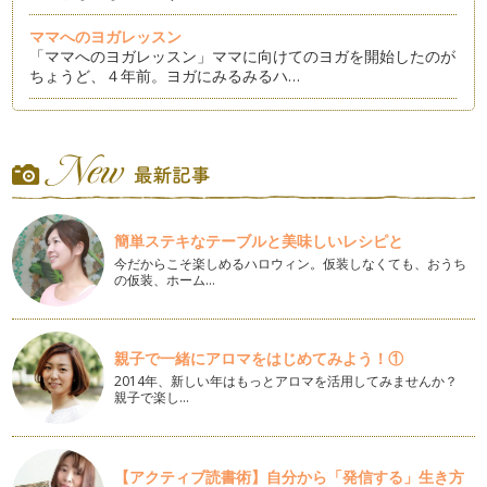
ママへのヨガレッスン
「ママへのヨガレッスン」ママに向けてのヨガを開始したのが
ちょうど、４年前。ヨガにみるみるハ…
yoga的思考を生活に
結婚してママになって子育てしている自分がいる。毎日が自分
だけのことではなくて子ども中心な毎…
職場で使えるyoga
仕事でやることが、毎日毎日いっぱいいっぱいになって 心も
簡単ステキなテーブルと美味しいレシピと
体も疲れてしまうことは、ありません…
今だからこそ楽しめるハロウィン。仮装しなくても、おうち
の仮装、ホーム…
出産に『yoga』を活かす！
自分のお腹に生命が誕生したことに喜びと感動を！！！ 現
在、い…
親子で一緒にアロマをはじめてみよう！①
サポーターに向けてのyoga
2014年、新しい年はもっとアロマを活用してみませんか？
まずは、自分が癒されていますか？疲れていませんか？普段か
親子で楽し…
ら、満たされていますか？ …
【授かりyoga】という形
不妊という言葉を聞いたことがありますか？現在、ママである
【アクティブ読書術】自分から「発信する」生き方