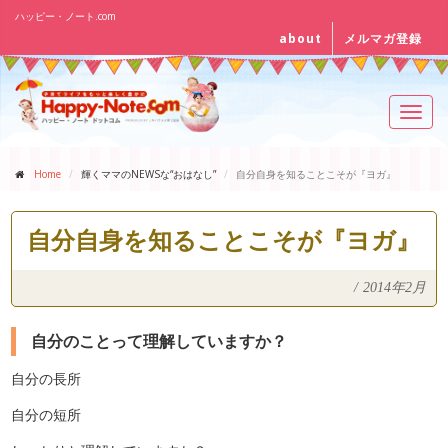
ハッピー・ノート.com
about
メルマガ登録
Toggl
navig
Home
輝くママのNEWSな“おはなし”
自分自身を知ることこそが『ヨガ』
自分自身を知ることこそが『ヨガ』
/
2014年2月
自分のことって理解していますか？
自分の長所
自分の短所