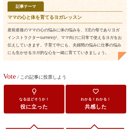
記事テーマ
ママの心と体を育てるヨガレッスン
産前産後のママの心の悩みに体の悩みを、3児の母でありヨガ
インストラクターsumireが、ママ向けに日常で使えるヨガをお
伝えしていきます。子育て中にも、夫婦間の悩みに仕事の悩み
にも生かせるヨガ的な心を一緒に育てていきましょう。
Vote
/
この記事に投票しよう
lightbulb_outline
favorite_border
なるほどそうか！
わかる！わかる！
役に立った
共感した