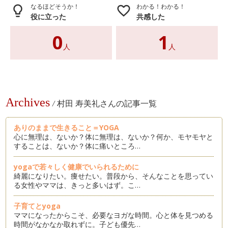
なるほどそうか！
わかる！わかる！
lightbulb_outline
favorite_border
役に立った
共感した
0
1
人
人
Archives
/
村田 寿美礼さんの記事一覧
ありのままで生きること＝YOGA
心に無理は、ないか？体に無理は、ないか？何か、モヤモヤと
することは、ないか？体に痛いところ…
yogaで若々しく健康でいられるために
綺麗になりたい。痩せたい。普段から、そんなことを思ってい
る女性やママは、きっと多いはず。こ…
子育てとyoga
ママになったからこそ、必要なヨガな時間。心と体を見つめる
時間がなかなか取れずに。子ども優先…