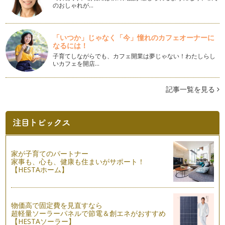
のこと。 みなさんは、この…
のおしゃれが…
数字で見るYOGA
誰もが気になること。それは、体重。 体重計に乗る時は、ほ
「いつか」じゃなく「今」憧れのカフェオーナーに
とんどの方が誰にも見られな…
なるには！
子育てしながらでも、カフェ開業は夢じゃない！わたしらし
ヨガで綺麗なボディラインに
いカフェを開店…
ヨガでは、普段使わない体中の色んな筋肉を使って筋肉をつけ
ることができます。 &nb…
記事一覧を見る
呼吸に意識を向けること
『YOGA』では、呼吸に意識を向けゆっくり、ゆったりと呼吸
をしながらポーズ（アーサナ）を行…
自分の体を知ることからが【yoga】
女性の体の特徴 こちらは、いくつ当てはまりますか？？
家が子育てのパートナー
１ 冷え性 …
家事も、心も、健康も住まいがサポート！
【HESTAホーム】
授かり体質を作るYOGA
２人目を考えているママも多いと思いますが、２人目不妊と
いう…
物価高で固定費を見直すなら
超軽量ソーラーパネルで節電＆創エネがおすすめ
夫婦のコミュニケーションとヨガ
【HESTAソーラー】
yogaを夫婦の生活のコミュニケーションとして利用するに