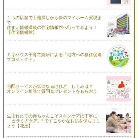
は、どうしたら良いか？？ …
１つの店舗で土地探しから夢のマイホーム実現ま
女性の身体とヨガ
で
女性は、必ず月に一度訪れる体の変化があります。 それも、
住まい情報満載の住宅情報館へ行ってみよう！
その１週間前には …
【住宅情報館】
産後の体とヨガ
産後すぐに始まる赤ちゃんのお世話。 自分のことは、すべて
後回しになりがちですが、赤…
ミキハウス子育て総研による『地方への移住促進
プロジェクト』
環境に合わせた心と体
出産して、ママになり育児をし、身体の変化に心の変化を感じ
ることがあると思います。 …
宅配サービスが気になるけれど、しくみは？
オンライン相談で質問＆プレゼントをもらおう
生まれたての赤ちゃんこそスキンケアは丁寧に
※
「セラミドケア」
ですこやかなお肌を保ちまし
ょう【花王】