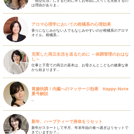
「朝型生活」にするために早くお布団に入っても失敗するの
ボウル一つで簡単レアチーズケーキ
は理由がありま…
こんにちは。お菓子研究家の橋本清美です。 今回は、ゼラチ
ンを…
アロマ心理学においての柑橘系の心理効果
混ぜるだけ！スフレチーズカップケーキ
香りになじみがない人でもなじみやすいのが柑橘系のアロマ
こんにちは！お菓子研究家 橋本清美です。 今回は、ボウル
オイル。柑橘系…
で混ぜるだけの簡単なスフレ…
まぜるだけ！簡単チョコレートムース
充実した両立生活を送るために ～体調管理のおはな
こんにちは！お菓子研究家 橋本清美です。 今回は、とって
し～
も簡単なのに本格的なお味の…
仕事と子育ての両立の基本は、お母さんとこどもの健康な体
から始まります…
抹茶のシフォンケーキ
こんにちは！お菓子研究家の橋本清美です。 今回は春の新緑
を思わせるケーキ、抹茶のシ…
胃腸快調！内臓へのマッサージ効果 Happy-Note
夏号解説
ボウル１個で混ぜるだけ！かんたんクリームチーズプディング
…
こんにちは！ お菓子研究家の橋本清美です。 今回は、…
混ぜるだけ！春のカップケーキ
こんにちは！お菓子研究家 橋本清美です。 ３月は卒園や進
新年、ハーブティーで身体をリセット
級などお別れの季節。 …
新年がスタートして半月、年末年始の食べ過ぎはリセットで
きていますか？…