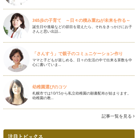
糖質オフ！ 混ぜるだけのチョコカップケーキ
こんにちは！お菓子研究家 橋本清美です。 今回は今、話題
の糖質オフの混ぜるだけチョ…
365歩の子育て ～日々の積み重ねが未来を作る～
誕生日や進級などの節目を迎えたら、それをきっかけにお子
アップルクランブル
さんと思い出話…
こんにちは！ お菓子研究家 橋本清美です。 今回はイギリス
家庭で簡単に作ら…
いちごのクレームブリュレ
「さんすう」で親子のコミュニケーション作り
こんにちは！ お菓子研究家 橋本清美です。 今回はいちごの
ママと子どもが楽しめる、日々の生活の中で出来る算数を中
クレームブリュレ…
心に書いていま…
サクサクパイとアイスクリーム ベリー添え
こんにちは！お菓子研究家 橋本清美です。 今回は市販のパ
イシートを使って、１５分で…
幼稚園選びのコツ
札幌市では10/15から私立幼稚園の願書配布が始まります。
幼稚園の教…
スコーン
こんにちは！ お菓子研究家 橋本清美です。 今回はスコーン
です。 …
記事一覧を見る
抹茶プリン
こんにちは！ お菓子研究家 橋本清美です。 今回はぷるぷる
の抹茶プリンです…