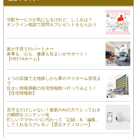
かんたんモンブラン
こんにちは！お菓子研究家の橋本清美です。 今回は秋のスイ
ーツの代表格 モンブラン。…
宅配サービスが気になるけれど、しくみは？
オンライン相談で質問＆プレゼントをもらおう
お手軽ティラミス
こんにちは！お菓子研究家 橋本清美です。 今回は人気の衰
えな…
家が子育てのパートナー
家事も、心も、健康も住まいがサポート！
秋のスイーツ かぼちゃのプリン
【HESTAホーム】
こんにちは！お菓子研究家 橋本清美です。 今回は実りの秋
にぴ…
１つの店舗で土地探しから夢のマイホーム実現ま
ボウル２つを用意して混ぜるだけ！ヨーグルトと蜂蜜のとろけ
で
るムース
住まい情報満載の住宅情報館へ行ってみよう！
こんにちは！お菓子研究家 橋本清美です。 今回は、暑い夏
【住宅情報館】
にぴったり、冷やすだけの簡…
ブルーベリーのクレープ
見守るだけじゃない！最新のAIの力でとっておき
こんにちは！お菓子研究家 橋本清美です。今回は、ボウル一
の瞬間をコンテンツ化
つに材料を順にまぜて、フライパンで…
忙しいママやパパに代わって「記録」&「編集」
してくれるスグレモノ【雲云テクノロジー】
ベーコンときのこのキッシュ
こんにちは！お菓子研究家 橋本清美です。 今回は、お手軽