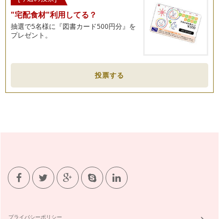
"宅配食材"利用してる？
タルト ダマンド
抽選で5名様に『図書カード500円分』を
こんにちは！お菓子研究家 橋本清美です。 今回は、タル
プレゼント。
ト ダマンドというアーモンド…
イチゴのパリブレスト
こんにちは！ FELICE KITCHEN 橋本清美です。 今回は、イ
チゴ…
投票する
イチゴのショートケーキ
こんにちは！お菓子研究家 橋本清美です。まだ寒い日が続い
ていますが、梅の花もちらほら。春は…
小麦粉なし！濃厚ガトーショコラ！
こんにちは！ お菓子研究家 橋本清美です。 ２月はなんと
言ってもバレンタインデー！…
ボール一つで混ぜるだけ！とっても美味しいパウンドケーキ
こんにちは！お菓子研究家 橋本清美です。 今回は、ボール
ひとつで作れる簡単でとても…
ごまのクリーミープリン
（材料） ５～６個分 牛乳 ２６０ｃｃ 板ゼラチン …
プライバシーポリシー