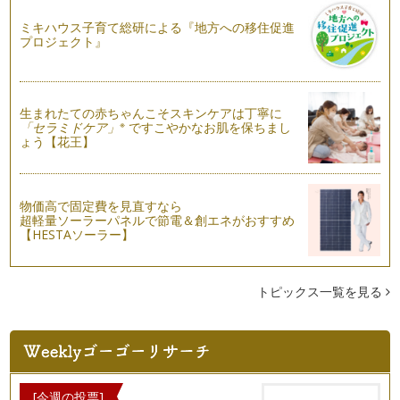
につくるべーコンときのこの…
ミキハウス子育て総研による『地方への移住促進
プロジェクト』
マンゴーのタルト
こんにちは！ お菓子研究家 橋本清美です。 今回は初夏にぴ
ったりのマンゴー…
生まれたての赤ちゃんこそスキンケアは丁寧に
ベイクドチーズケーキ ブルーベリー添え
※
「セラミドケア」
ですこやかなお肌を保ちまし
こんにちは！お菓子研究家 橋本清美です。今日は、初夏にふ
ょう【花王】
さわしいチーズケーキをご紹介します…
イチゴのミルフィーユ
こんにちは！お菓子研究家の橋本清美です。 今回はいちごも
物価高で固定費を見直すなら
超軽量ソーラーパネルで節電＆創エネがおすすめ
最終の季節となり、とびきり美味しく…
【HESTAソーラー】
こどもの日にぴったり！こいのぼりのケーキ
こんにちは！ お菓子研究家 橋本清美です。 今回は、旬のい
ちごをたっぷり使…
トピックス一覧を見る
かわいい母の日アイシングクッキー！
こんにちは！お菓子研究家の橋本清美です。 今回は、…
オーブンなし！簡単極上なめらかプリン
こんにちは！ お菓子研究家 橋本清美です。 今回は…
[今週の投票]