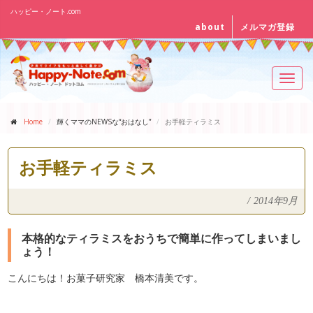
ハッピー・ノート.com
about
メルマガ登録
Toggl
navig
Home
輝くママのNEWSな“おはなし”
お手軽ティラミス
お手軽ティラミス
/
2014年9月
本格的なティラミスをおうちで簡単に作ってしまいまし
ょう！
こんにちは！お菓子研究家 橋本清美です。