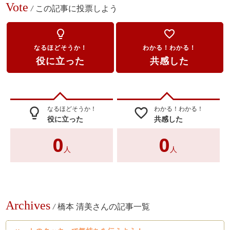
Vote
/
この記事に投票しよう
lightbulb_outline
favorite_border
なるほどそうか！
わかる！わかる！
役に立った
共感した
なるほどそうか！
わかる！わかる！
lightbulb_outline
favorite_border
役に立った
共感した
0
0
人
人
Archives
/
橋本 清美さんの記事一覧