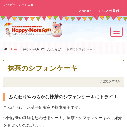
ハッピー・ノート.com
about
メルマガ登録
Toggl
navig
Home
輝くママのNEWSな“おはなし”
抹茶のシフォンケーキ
抹茶のシフォンケーキ
/
2015年4月
ふんわりやわらかな抹茶のシフォンケーキにトライ！
こんにちは！お菓子研究家の橋本清美です。
今回は春の新緑を思わせるケーキ、抹茶のシフォンケーキのご紹介
をさせていただきます。