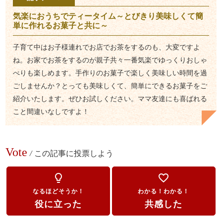
気楽におうちでティータイム～とびきり美味しくて簡
単に作れるお菓子と共に～
子育て中はお子様連れでお店でお茶をするのも、大変ですよ
ね。お家でお茶をするのが親子共々一番気楽でゆっくりおしゃ
べりも楽しめます。手作りのお菓子で楽しく美味しい時間を過
ごしませんか？とっても美味しくて、簡単にできるお菓子をご
紹介いたします。ぜひお試しください。ママ友達にも喜ばれる
こと間違いなしですよ！
Vote
/
この記事に投票しよう
lightbulb_outline
favorite_border
なるほどそうか！
わかる！わかる！
役に立った
共感した