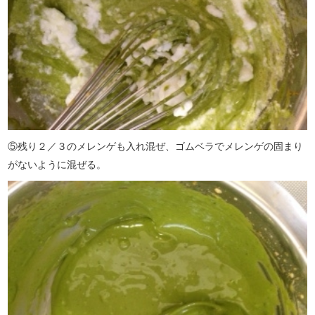
⑤残り２／３のメレンゲも入れ混ぜ、ゴムベラでメレンゲの固まり
がないように混ぜる。