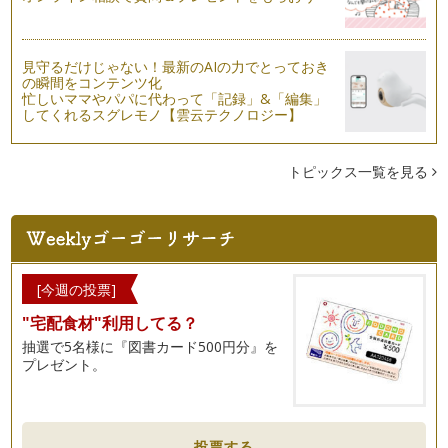
さわしいチーズケーキをご紹介します…
イチゴのミルフィーユ
見守るだけじゃない！最新のAIの力でとっておき
こんにちは！お菓子研究家の橋本清美です。 今回はいちごも
の瞬間をコンテンツ化
最終の季節となり、とびきり美味しく…
忙しいママやパパに代わって「記録」&「編集」
してくれるスグレモノ【雲云テクノロジー】
こどもの日にぴったり！こいのぼりのケーキ
こんにちは！ お菓子研究家 橋本清美です。 今回は、旬のい
ちごをたっぷり使…
トピックス一覧を見る
かわいい母の日アイシングクッキー！
こんにちは！お菓子研究家の橋本清美です。 今回は、…
オーブンなし！簡単極上なめらかプリン
こんにちは！ お菓子研究家 橋本清美です。 今回は…
[今週の投票]
"宅配食材"利用してる？
タルト ダマンド
抽選で5名様に『図書カード500円分』を
こんにちは！お菓子研究家 橋本清美です。 今回は、タル
プレゼント。
ト ダマンドというアーモンド…
イチゴのパリブレスト
こんにちは！ FELICE KITCHEN 橋本清美です。 今回は、イ
チゴ…
投票する