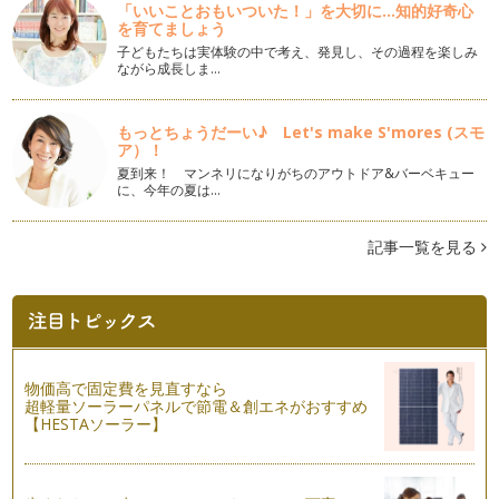
「いいことおもいついた！」を大切に...知的好奇心
いちごのクレームブリュレ
を育てましょう
こんにちは！ お菓子研究家 橋本清美です。 今回はいちごの
クレームブリュレ…
子どもたちは実体験の中で考え、発見し、その過程を楽しみ
ながら成長しま…
サクサクパイとアイスクリーム ベリー添え
こんにちは！お菓子研究家 橋本清美です。 今回は市販のパ
もっとちょうだーい♪ Let's make S'mores (スモ
イシートを使って、１５分で…
ア）！
夏到来！ マンネリになりがちのアウトドア&バーベキュー
スコーン
に、今年の夏は…
こんにちは！ お菓子研究家 橋本清美です。 今回はスコーン
です。 …
記事一覧を見る
抹茶プリン
こんにちは！ お菓子研究家 橋本清美です。 今回はぷるぷる
の抹茶プリンです…
かんたんモンブラン
こんにちは！お菓子研究家の橋本清美です。 今回は秋のスイ
物価高で固定費を見直すなら
ーツの代表格 モンブラン。…
超軽量ソーラーパネルで節電＆創エネがおすすめ
【HESTAソーラー】
お手軽ティラミス
こんにちは！お菓子研究家 橋本清美です。 今回は人気の衰
えな…