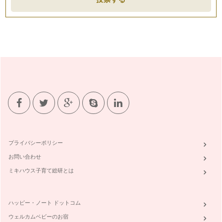
イチゴのショートケーキ
こんにちは！お菓子研究家 橋本清美です。まだ寒い日が続い
ていますが、梅の花もちらほら。春は…
小麦粉なし！濃厚ガトーショコラ！
こんにちは！ お菓子研究家 橋本清美です。 ２月はなんと
言ってもバレンタインデー！…
ボール一つで混ぜるだけ！とっても美味しいパウンドケーキ
こんにちは！お菓子研究家 橋本清美です。 今回は、ボール
ひとつで作れる簡単でとても…
ごまのクリーミープリン
（材料） ５～６個分 牛乳 ２６０ｃｃ 板ゼラチン …
プライバシーポリシー
お問い合わせ
ミキハウス子育て総研とは
ハッピー・ノート ドットコム
ウェルカムベビーのお宿