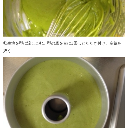
⑥生地を型に流しこむ。型の底を台に3回ほどたたき付け、空気を
抜く。