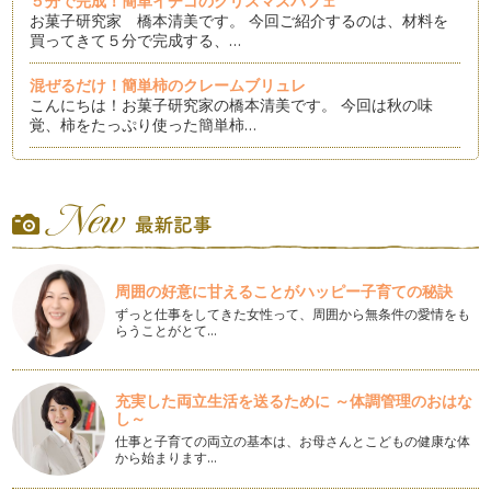
５分で完成！簡単イチゴのクリスマスパフェ
お菓子研究家 橋本清美です。 今回ご紹介するのは、材料を
買ってきて５分で完成する、…
混ぜるだけ！簡単柿のクレームブリュレ
こんにちは！お菓子研究家の橋本清美です。 今回は秋の味
覚、柿をたっぷり使った簡単柿…
ハロウィンカップケーキ
こんにちは！お菓子研究家 橋本清美です。 今回は、１０
月。ハロウィンパーティーを開…
簡単ジャースイーツ！
こんにちは。お菓子研究家 橋本清美です。 今月は流行して
周囲の好意に甘えることがハッピー子育ての秘訣
いる…
ずっと仕事をしてきた女性って、周囲から無条件の愛情をも
らうことがとて…
ボウル一つで簡単レアチーズケーキ
こんにちは。お菓子研究家の橋本清美です。 今回は、ゼラチ
ンを…
充実した両立生活を送るために ～体調管理のおはな
し～
混ぜるだけ！スフレチーズカップケーキ
こんにちは！お菓子研究家 橋本清美です。 今回は、ボウル
仕事と子育ての両立の基本は、お母さんとこどもの健康な体
から始まります…
で混ぜるだけの簡単なスフレ…