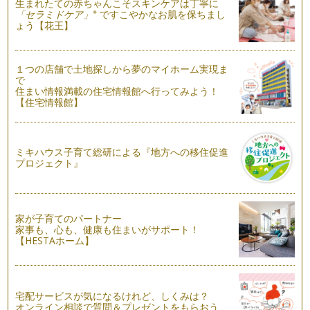
生まれたての赤ちゃんこそスキンケアは丁寧に
※
「セラミドケア」
ですこやかなお肌を保ちまし
秋のスイーツ かぼちゃのプリン
ょう【花王】
こんにちは！お菓子研究家 橋本清美です。 今回は実りの秋
にぴ…
１つの店舗で土地探しから夢のマイホーム実現ま
ボウル２つを用意して混ぜるだけ！ヨーグルトと蜂蜜のとろけ
で
るムース
住まい情報満載の住宅情報館へ行ってみよう！
こんにちは！お菓子研究家 橋本清美です。 今回は、暑い夏
【住宅情報館】
にぴったり、冷やすだけの簡…
ブルーベリーのクレープ
こんにちは！お菓子研究家 橋本清美です。今回は、ボウル一
ミキハウス子育て総研による『地方への移住促進
つに材料を順にまぜて、フライパンで…
プロジェクト』
ベーコンときのこのキッシュ
こんにちは！お菓子研究家 橋本清美です。 今回は、お手軽
につくるべーコンときのこの…
家が子育てのパートナー
家事も、心も、健康も住まいがサポート！
【HESTAホーム】
マンゴーのタルト
こんにちは！ お菓子研究家 橋本清美です。 今回は初夏にぴ
ったりのマンゴー…
宅配サービスが気になるけれど、しくみは？
ベイクドチーズケーキ ブルーベリー添え
オンライン相談で質問＆プレゼントをもらおう
こんにちは！お菓子研究家 橋本清美です。今日は、初夏にふ