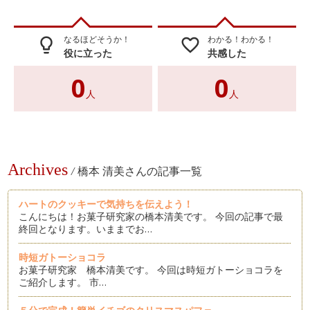
なるほどそうか！
わかる！わかる！
lightbulb_outline
favorite_border
役に立った
共感した
0
0
人
人
Archives
/
橋本 清美さんの記事一覧
ハートのクッキーで気持ちを伝えよう！
こんにちは！お菓子研究家の橋本清美です。 今回の記事で最
終回となります。いままでお…
時短ガトーショコラ
お菓子研究家 橋本清美です。 今回は時短ガトーショコラを
ご紹介します。 市…