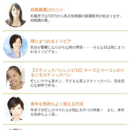
まぜるだけ！簡単チョコレートムース
こんにちは！お菓子研究家 橋本清美です。 今回は、とって
幼稚園選びのコツ
も簡単なのに本格的なお味の…
札幌市では10/15から私立幼稚園の願書配布が始まります。
幼稚園の教…
抹茶のシフォンケーキ
こんにちは！お菓子研究家の橋本清美です。 今回は春の新緑
を思わせるケーキ、抹茶のシ…
雨にまつわるトリビア
気分が憂鬱になりがちな雨の季節・・・そんな日は雨にまつ
ボウル１個で混ぜるだけ！かんたんクリームチーズプディング
わるトリビアを…
こんにちは！ お菓子研究家の橋本清美です。 今回は、…
混ぜるだけ！春のカップケーキ
【スティックパンレシピ12】チーズとベーコンのぐ
こんにちは！お菓子研究家 橋本清美です。 ３月は卒園や進
るぐるスティックパン
級などお別れの季節。 …
忙しいママも楽チン、子どもも喜ぶスティックパン。安全安
心な材料で作る…
糖質オフ！ 混ぜるだけのチョコカップケーキ
こんにちは！お菓子研究家 橋本清美です。 今回は今、話題
の糖質オフの混ぜるだけチョ…
来年を気持ちよく迎える方法
年末で大忙しのママたちが悩む大片づけ特集！ また、来年
アップルクランブル
を気持ちよく迎…
こんにちは！ お菓子研究家 橋本清美です。 今回はイギリス
家庭で簡単に作ら…