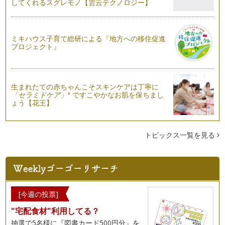
してくれるスグレモノ【雲云テクノロジー】
こんにちは！ お菓子研究家 橋本清美です。 今回は初夏にぴ
ったりのマンゴー…
ミキハウス子育て総研による『地方への移住促進
ベイクドチーズケーキ ブルーベリー添え
プロジェクト』
こんにちは！お菓子研究家 橋本清美です。今日は、初夏にふ
さわしいチーズケーキをご紹介します…
イチゴのミルフィーユ
こんにちは！お菓子研究家の橋本清美です。 今回はいちごも
生まれたての赤ちゃんこそスキンケアは丁寧に
※
「セラミドケア」
ですこやかなお肌を保ちまし
最終の季節となり、とびきり美味しく…
ょう【花王】
こどもの日にぴったり！こいのぼりのケーキ
こんにちは！ お菓子研究家 橋本清美です。 今回は、旬のい
ちごをたっぷり使…
トピックス一覧を見る
かわいい母の日アイシングクッキー！
こんにちは！お菓子研究家の橋本清美です。 今回は、…
オーブンなし！簡単極上なめらかプリン
こんにちは！ お菓子研究家 橋本清美です。 今回は…
[今週の投票]
"宅配食材"利用してる？
タルト ダマンド
抽選で5名様に『図書カード500円分』を
こんにちは！お菓子研究家 橋本清美です。 今回は、タル