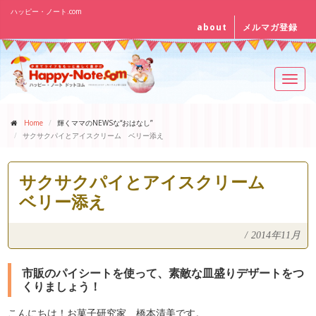
ハッピー・ノート.com
about
メルマガ登録
Toggl
navig
Home
輝くママのNEWSな“おはなし”
サクサクパイとアイスクリーム ベリー添え
サクサクパイとアイスクリーム
ベリー添え
/
2014年11月
市販のパイシートを使って、素敵な皿盛りデザートをつ
くりましょう！
こんにちは！お菓子研究家 橋本清美です。