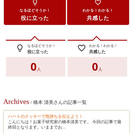
lightbulb_outline
favorite_border
なるほどそうか！
わかる！わかる！
役に立った
共感した
なるほどそうか！
わかる！わかる！
lightbulb_outline
favorite_border
役に立った
共感した
0
0
人
人
Archives
/
橋本 清美さんの記事一覧
ハートのクッキーで気持ちを伝えよう！
こんにちは！お菓子研究家の橋本清美です。 今回の記事で最
終回となります。いままでお…