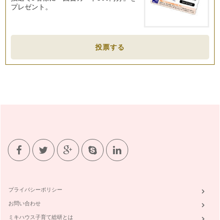
プレゼント。
ト ダマンドというアーモンド…
イチゴのパリブレスト
こんにちは！ FELICE KITCHEN 橋本清美です。 今回は、イ
チゴ…
投票する
イチゴのショートケーキ
こんにちは！お菓子研究家 橋本清美です。まだ寒い日が続い
ていますが、梅の花もちらほら。春は…
小麦粉なし！濃厚ガトーショコラ！
こんにちは！ お菓子研究家 橋本清美です。 ２月はなんと
言ってもバレンタインデー！…
ボール一つで混ぜるだけ！とっても美味しいパウンドケーキ
こんにちは！お菓子研究家 橋本清美です。 今回は、ボール
ひとつで作れる簡単でとても…
ごまのクリーミープリン
（材料） ５～６個分 牛乳 ２６０ｃｃ 板ゼラチン …
プライバシーポリシー
お問い合わせ
ミキハウス子育て総研とは