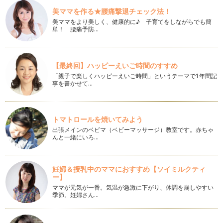
美ママを作る★腰痛撃退チェック法！
混ぜるだけ！スフレチーズカップケーキ
美ママをより美しく、健康的に♪ 子育てをしながらでも簡
こんにちは！お菓子研究家 橋本清美です。 今回は、ボウル
単！ 腰痛予防…
で混ぜるだけの簡単なスフレ…
まぜるだけ！簡単チョコレートムース
こんにちは！お菓子研究家 橋本清美です。 今回は、とって
【最終回】ハッピーえいご時間のすすめ
も簡単なのに本格的なお味の…
「親子で楽しくハッピーえいご時間」というテーマで1年間記
事を書かせて…
抹茶のシフォンケーキ
こんにちは！お菓子研究家の橋本清美です。 今回は春の新緑
を思わせるケーキ、抹茶のシ…
トマトロールを焼いてみよう
出張メインのベビマ（ベビーマッサージ）教室です。赤ちゃ
ボウル１個で混ぜるだけ！かんたんクリームチーズプディング
んと一緒にいろ…
こんにちは！ お菓子研究家の橋本清美です。 今回は、…
混ぜるだけ！春のカップケーキ
妊婦＆授乳中のママにおすすめ【ソイミルクティ
こんにちは！お菓子研究家 橋本清美です。 ３月は卒園や進
ー】
級などお別れの季節。 …
ママが元気が一番。気温が急激に下がり、体調を崩しやすい
季節。妊婦さん…
糖質オフ！ 混ぜるだけのチョコカップケーキ
こんにちは！お菓子研究家 橋本清美です。 今回は今、話題
の糖質オフの混ぜるだけチョ…