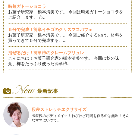
時短ガトーショコラ
お菓子研究家 橋本清美です。 今回は時短ガトーショコラを
ご紹介します。 市…
５分で完成！簡単イチゴのクリスマスパフェ
お菓子研究家 橋本清美です。 今回ご紹介するのは、材料を
買ってきて５分で完成する、…
混ぜるだけ！簡単柿のクレームブリュレ
こんにちは！お菓子研究家の橋本清美です。 今回は秋の味
覚、柿をたっぷり使った簡単柿…
ハロウィンカップケーキ
こんにちは！お菓子研究家 橋本清美です。 今回は、１０
月。ハロウィンパーティーを開…
簡単ジャースイーツ！
こんにちは。お菓子研究家 橋本清美です。 今月は流行して
段差ストレッチエクササイズ
いる…
出産後のボディメイク！わざわざ時間を作るのは無理！そん
なママにいつで…
ボウル一つで簡単レアチーズケーキ
こんにちは。お菓子研究家の橋本清美です。 今回は、ゼラチ
ンを…