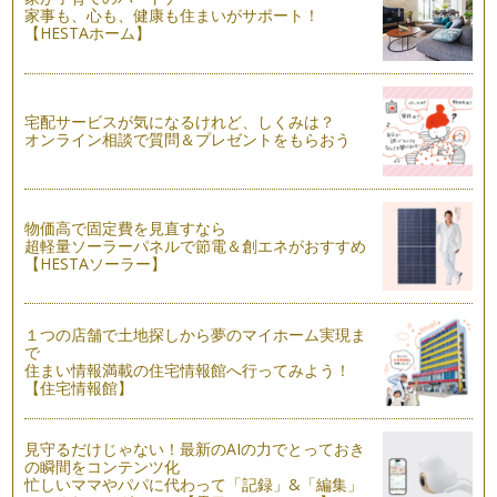
ーツの代表格 モンブラン。…
家事も、心も、健康も住まいがサポート！
【HESTAホーム】
お手軽ティラミス
こんにちは！お菓子研究家 橋本清美です。 今回は人気の衰
えな…
宅配サービスが気になるけれど、しくみは？
秋のスイーツ かぼちゃのプリン
オンライン相談で質問＆プレゼントをもらおう
こんにちは！お菓子研究家 橋本清美です。 今回は実りの秋
にぴ…
ボウル２つを用意して混ぜるだけ！ヨーグルトと蜂蜜のとろけ
物価高で固定費を見直すなら
るムース
超軽量ソーラーパネルで節電＆創エネがおすすめ
こんにちは！お菓子研究家 橋本清美です。 今回は、暑い夏
【HESTAソーラー】
にぴったり、冷やすだけの簡…
ブルーベリーのクレープ
１つの店舗で土地探しから夢のマイホーム実現ま
こんにちは！お菓子研究家 橋本清美です。今回は、ボウル一
で
つに材料を順にまぜて、フライパンで…
住まい情報満載の住宅情報館へ行ってみよう！
【住宅情報館】
ベーコンときのこのキッシュ
こんにちは！お菓子研究家 橋本清美です。 今回は、お手軽
見守るだけじゃない！最新のAIの力でとっておき
につくるべーコンときのこの…
の瞬間をコンテンツ化
忙しいママやパパに代わって「記録」&「編集」
マンゴーのタルト