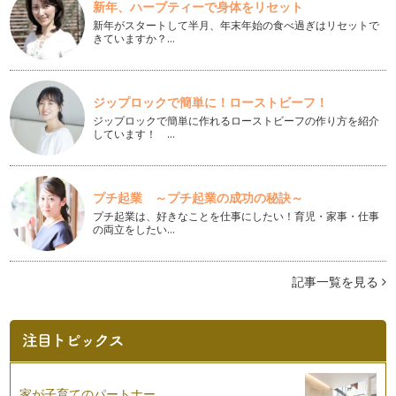
新年、ハーブティーで身体をリセット
新年がスタートして半月、年末年始の食べ過ぎはリセットで
アップルクランブル
きていますか？…
こんにちは！ お菓子研究家 橋本清美です。 今回はイギリス
家庭で簡単に作ら…
いちごのクレームブリュレ
ジップロックで簡単に！ローストビーフ！
こんにちは！ お菓子研究家 橋本清美です。 今回はいちごの
ジップロックで簡単に作れるローストビーフの作り方を紹介
クレームブリュレ…
しています！ …
サクサクパイとアイスクリーム ベリー添え
こんにちは！お菓子研究家 橋本清美です。 今回は市販のパ
イシートを使って、１５分で…
プチ起業 ～プチ起業の成功の秘訣～
プチ起業は、好きなことを仕事にしたい！育児・家事・仕事
の両立をしたい…
スコーン
こんにちは！ お菓子研究家 橋本清美です。 今回はスコーン
です。 …
記事一覧を見る
抹茶プリン
こんにちは！ お菓子研究家 橋本清美です。 今回はぷるぷる
の抹茶プリンです…
かんたんモンブラン
こんにちは！お菓子研究家の橋本清美です。 今回は秋のスイ
家が子育てのパートナー