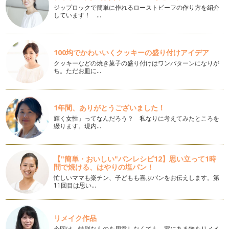
美ママ親子のみなさま、こんにちは♪ボディバランススタイリ
ジップロックで簡単に作れるローストビーフの作り方を紹介
ストHiROEです。 さて…
しています！ …
美ママ親子でお気軽タッチケアを楽しもう！(腕・お腹編)
美ママ親子のみなさま、こんにちは♪ 今回の記事はタ…
100均でかわいいくクッキーの盛り付けアイデア
美ママ親子の春のセレモニーで輝こう！(写真編)
クッキーなどの焼き菓子の盛り付けはワンパターンになりが
ち。ただお皿に…
美ママの皆さま、こんにちは♪春。新入園・新入学を迎えるお
子さま、ご家族の皆さま、おめでとう…
タッチケアで美ママ親子☆さっそくはじめてみよう!!
1年間、ありがとうございました！
1.)ゆったりとリラックスできる場所と時間を選びましょう。
輝く女性」ってなんだろう？ 私なりに考えてみたところを
・裸になるときには、部…
綴ります。現内…
美ママ親子の幸せ愛情ホルモン♪
美ママのみなさま、こんにちは♪ ボディバランススタイリスト
【"簡単・おいしい"パンレシピ12】思い立って1時
HiROE♪です。 …
間で焼ける、はやりの塩パン！
忙しいママも楽チン、子どもも喜ぶパンをお伝えします。第
美ママ親子のワンランク上のタッチケア、親子の触れ合い♪
11回目は思い…
新年 あけましておめでとうございます。成人式を迎えられた
みなさま、おめでとうございます。受…
リメイク作品
美ママ親子とパートナーの効果的なスキンシップ！
今回は、特別なものを用意しなくても、家にある物をリメイ