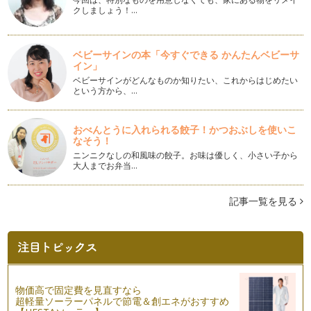
美ママの皆さま、こんにちは♪日に日に寒さも増しています
クしましょう！…
ね。 …
未来へのギフト★美ママ親子とパパも喜ぶタッチケア♪
ベビーサインの本「今すぐできる かんたんベビーサ
美ママ親子のみなさま、こんにちは♪ 寒くなってくる…
イン」
ベビーサインがどんなものか知りたい、これからはじめたい
美ママ親子とパパも喜ぶペアエクササイズ♪(肩こり・自律神経
という方から、…
編)
写真提供:sticker Shop Haruさま 「赤ちゃん…
おべんとうに入れられる餃子！かつおぶしを使いこ
美ママ親子とパパも喜ぶペアエクササイズ♪(腹筋・自律神経
なそう！
編)
ニンニクなしの和風味の餃子。お味は優しく、小さい子から
11/1は、夢の日♪♪♪ パパやママにも夢があったら素敵です
大人までお弁当…
ね。 …
記事一覧を見る
美ママ親子が喜ぶ、親子体操♪(タオルで体操編)
耳つぼ、イヤーリフレ、お耳のトリートメントなどと言われて
いる、耳のマッサージをしてみません…
美ママ親子が喜ぶ、親子体操♪(肩こり・浮腫み解消、骨盤編)
美ママのみなさま、こんにちは♪ 夜には暖かい毛布が必要なく
らい、寒暖差がでてきまし…
物価高で固定費を見直すなら
超軽量ソーラーパネルで節電＆創エネがおすすめ
美ママ親子が喜ぶ、親子体操♪(骨盤・お腹・太もも編)