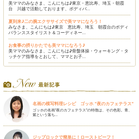
美ママのみなさま、こんにちは♪東京・恵比寿、埼玉・朝霞
台 川越で活動しております、ボディバ…
夏到来♪二の腕エクササイズで美ママになろう！
みなさま、こんにちは♪東京 恵比寿、埼玉 朝霞台のボディ
バランススタイリスト＆コーディネー…
お食事の摂りかたでも美ママになろう♪
美ママのみなさま、こんにちは♪骨盤体操・ウォーキング・タ
ッチケア指導をとおして、ママとお子…
美ママになれる歩き方♪
夏に向けて、少しでも引き締まったボディを手に入れたい美マ
マも多いのでは?ジムに行ったりしな…
美ママを作る★時短ながらエクササイズ②！
紫外線の強い季節になりました。 こちらの記事を読ま…
名画の模写料理レシピ ゴッホ "夜のカフェテラス"
ゴッホの名画“夜のカフェテラス”の特徴は、その色彩。青、
美ママを作る★時短ながらエクササイズをやってみよう！
紫という落ち…
太もものサイズが寿命に関係するかもしれない。細ければ短命
に。との研究のお話を聴いたことはあ…
美ママ親子でお気軽タッチケアを楽しもう！(背中・脚編)
ジップロックで簡単に！ローストビーフ！