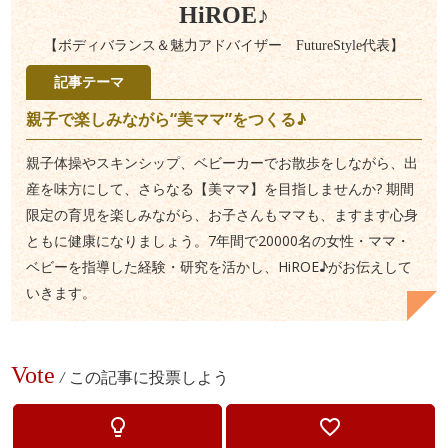
HiROE♪
【ボディバランス＆魅力アドバイザー FutureStyle代表】
記事テーマ
親子で楽しみながら“美ママ”をつくる♪
親子体操やスキンシップ、ベビーカーでお散歩をしながら、出
産を味方にして、さらなる【美ママ】を目指しませんか? 期間
限定の育児を楽しみながら、お子さんもママも、ますます心身
ともに健康になりましょう。7年間で20000名の女性・ママ・
ベビーを指導した経験・研究を活かし、HiROE♪がお伝えして
いきます。
Vote
/
この記事に投票しよう
lightbulb_outline
favorite_border