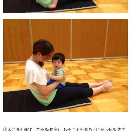
①床に脚を伸ばして座る(長座)、お子さまを脚の上に座らせる(内向