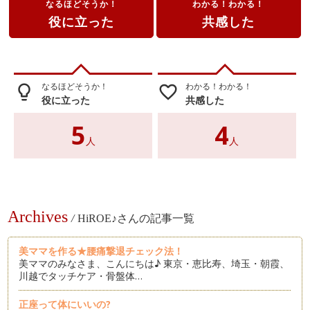
なるほどそうか！
わかる！わかる！
役に立った
共感した
なるほどそうか！
わかる！わかる！
lightbulb_outline
favorite_border
役に立った
共感した
5
4
人
人
Archives
/
HiROE♪さんの記事一覧
美ママを作る★腰痛撃退チェック法！
美ママのみなさま、こんにちは♪ 東京・恵比寿、埼玉・朝霞、
川越でタッチケア・骨盤体…
正座って体にいいの?