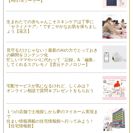
【HESTAソーラー】
美ママのみなさま、こんにちは♪ 秋は、運動会の季節。 公園
でも過ごしやすい…
生まれたての赤ちゃんこそスキンケアは丁寧に
美ママ親子が喜ぶ、親子体操♪
※
「セラミドケア」
ですこやかなお肌を保ちまし
朝晩は秋めいてきましたが、日中はまだまだ暑い日もあります
ょう【花王】
ね。 そんなときの 「美マ…
美ママ親子のお散歩レッスン♪
見守るだけじゃない！最新のAIの力でとっておき
美ママのみなさま、こんにちは♪ 暑い日が続いていますね。
の瞬間をコンテンツ化
…
忙しいママやパパに代わって「記録」&「編集」
してくれるスグレモノ【雲云テクノロジー】
美ママ親子の夏休みヘルスレッスン♪
美ママのみなさん、こんにちは♪ お子さまが、幼稚園・小学
校な…
宅配サービスが気になるけれど、しくみは？
オンライン相談で質問＆プレゼントをもらおう
美ママの親子のお肌レッスン！
美ママのみなさま、こんにちは♪ 陽射しが強く、汗もかきやす
い季節ですね。…
１つの店舗で土地探しから夢のマイホーム実現ま
で
住まい情報満載の住宅情報館へ行ってみよう！
【住宅情報館】