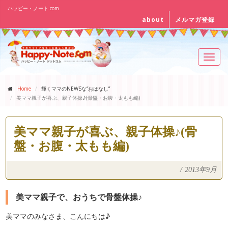
ハッピー・ノート.com
about
メルマガ登録
Toggl
navig
Home
輝くママのNEWSな“おはなし”
美ママ親子が喜ぶ、親子体操♪(骨盤・お腹・太もも編)
美ママ親子が喜ぶ、親子体操♪(骨
盤・お腹・太もも編)
/
2013年9月
美ママ親子で、おうちで骨盤体操♪
美ママのみなさま、こんにちは♪