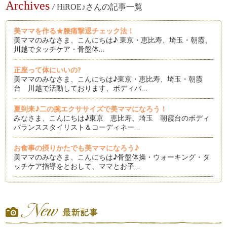
Archives
/
HiROE♪さんの記事一覧
美ママを作る★腰痛撃退チェック法！
美ママのみなさま、こんにちは♪ 東京・恵比寿、埼玉・朝霞、
川越でタッチケア・骨盤体…
正座って体にいいの?
美ママのみなさま、こんにちは♪東京・恵比寿、埼玉・朝霞
台 川越で活動しております、ボディバ…
夏到来♪二の腕エクササイズで美ママになろう！
みなさま、こんにちは♪東京 恵比寿、埼玉 朝霞台のボディ
バランススタイリスト＆コーディネー…
お食事の摂りかたでも美ママになろう♪
美ママのみなさま、こんにちは♪骨盤体操・ウォーキング・タ
ッチケア指導をとおして、ママとお子…
美ママになれる歩き方♪
夏に向けて、少しでも引き締まったボディを手に入れたい美マ
マも多いのでは?ジムに行ったりしな…
美ママを作る★時短ながらエクササイズ②！