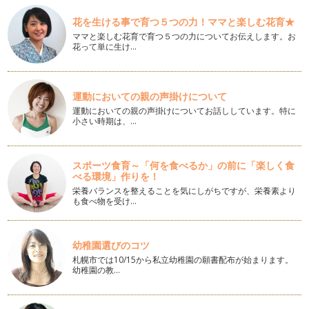
紫外線の強い季節になりました。 こちらの記事を読ま…
花を生ける事で育つ５つの力！ママと楽しむ花育★
ママと楽しむ花育で育つ５つの力についてお伝えします。お
美ママを作る★時短ながらエクササイズをやってみよう！
花って単に生け…
太もものサイズが寿命に関係するかもしれない。細ければ短命
に。との研究のお話を聴いたことはあ…
美ママ親子でお気軽タッチケアを楽しもう！(背中・脚編)
運動においての親の声掛けについて
美ママ親子のみなさま、こんにちは♪ボディバランススタイリ
運動においての親の声掛けについてお話ししています。特に
ストHiROEです。 さて…
小さい時期は、…
美ママ親子でお気軽タッチケアを楽しもう！(腕・お腹編)
美ママ親子のみなさま、こんにちは♪ 今回の記事はタ…
スポーツ食育～「何を食べるか」の前に「楽しく食
べる環境」作りを！
美ママ親子の春のセレモニーで輝こう！(写真編)
栄養バランスを整えることを気にしがちですが、栄養素より
美ママの皆さま、こんにちは♪春。新入園・新入学を迎えるお
も食べ物を受け…
子さま、ご家族の皆さま、おめでとう…
タッチケアで美ママ親子☆さっそくはじめてみよう!!
幼稚園選びのコツ
1.)ゆったりとリラックスできる場所と時間を選びましょう。
札幌市では10/15から私立幼稚園の願書配布が始まります。
・裸になるときには、部…
幼稚園の教…
美ママ親子の幸せ愛情ホルモン♪
美ママのみなさま、こんにちは♪ ボディバランススタイリスト