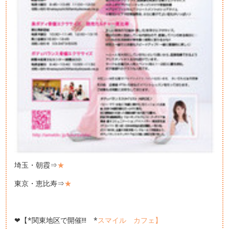
埼玉・朝霞⇒
★
東京・恵比寿⇒
★
❤【*関東地区で開催!!! *
スマイル カフェ】