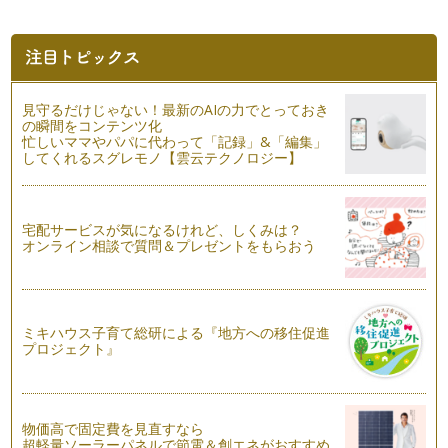
耳つぼ、イヤーリフレ、お耳のトリートメントなどと言われて
いる、耳のマッサージをしてみません…
美ママ親子が喜ぶ、親子体操♪(肩こり・浮腫み解消、骨盤編)
美ママのみなさま、こんにちは♪ 夜には暖かい毛布が必要なく
らい、寒暖差がでてきまし…
見守るだけじゃない！最新のAIの力でとっておき
の瞬間をコンテンツ化
忙しいママやパパに代わって「記録」&「編集」
美ママ親子が喜ぶ、親子体操♪(骨盤・お腹・太もも編)
してくれるスグレモノ【雲云テクノロジー】
美ママのみなさま、こんにちは♪ 秋は、運動会の季節。 公園
でも過ごしやすい…
美ママ親子が喜ぶ、親子体操♪
宅配サービスが気になるけれど、しくみは？
朝晩は秋めいてきましたが、日中はまだまだ暑い日もあります
オンライン相談で質問＆プレゼントをもらおう
ね。 そんなときの 「美マ…
美ママ親子のお散歩レッスン♪
美ママのみなさま、こんにちは♪ 暑い日が続いていますね。
ミキハウス子育て総研による『地方への移住促進
…
プロジェクト』
美ママ親子の夏休みヘルスレッスン♪
美ママのみなさん、こんにちは♪ お子さまが、幼稚園・小学
校な…
物価高で固定費を見直すなら
超軽量ソーラーパネルで節電＆創エネがおすすめ