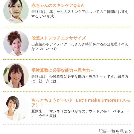
HiROE♪です。 …
赤ちゃんのスキンケアQ＆A
最終回は、赤ちゃんのスキンケアについてのご質問にお答え
美ママ親子のワンランク上のタッチケア、親子の触れ合い♪
するQ&A形式…
新年 あけましておめでとうございます。成人式を迎えられた
みなさま、おめでとうございます。受…
段差ストレッチエクササイズ
美ママ親子とパートナーの効果的なスキンシップ！
美ママの皆さま、こんにちは♪日に日に寒さも増しています
出産後のボディメイク！わざわざ時間を作るのは無理！そん
なママにいつで…
ね。 …
未来へのギフト★美ママ親子とパパも喜ぶタッチケア♪
美ママ親子のみなさま、こんにちは♪ 寒くなってくる…
受験算数に必要な能力～思考力～
最終回は「受験算数に必要な能力～思考力～」です。思考力
美ママ親子とパパも喜ぶペアエクササイズ♪(肩こり・自律神経
は一朝一夕には…
編)
写真提供:sticker Shop Haruさま 「赤ちゃん…
もっとちょうだーい♪ Let's make S'mores (スモ
美ママ親子とパパも喜ぶペアエクササイズ♪(腹筋・自律神経
ア）！
編)
夏到来！ マンネリになりがちのアウトドア&バーベキュー
11/1は、夢の日♪♪♪ パパやママにも夢があったら素敵です
に、今年の夏は…
ね。 …
美ママ親子が喜ぶ、親子体操♪(タオルで体操編)
記事一覧を見る