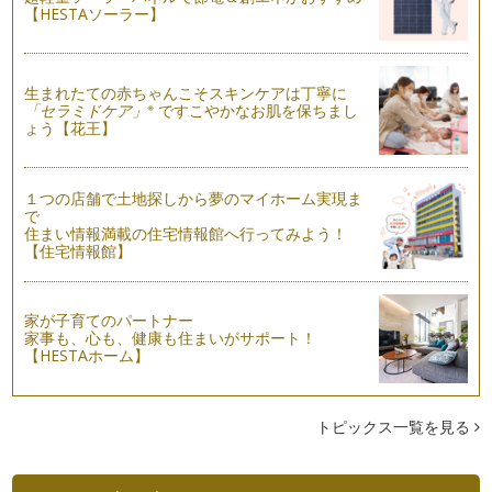
美ママの親子のお肌レッスン！
【HESTAソーラー】
美ママのみなさま、こんにちは♪ 陽射しが強く、汗もかきやす
い季節ですね。…
生まれたての赤ちゃんこそスキンケアは丁寧に
※
「セラミドケア」
ですこやかなお肌を保ちまし
ょう【花王】
１つの店舗で土地探しから夢のマイホーム実現ま
で
住まい情報満載の住宅情報館へ行ってみよう！
【住宅情報館】
家が子育てのパートナー
家事も、心も、健康も住まいがサポート！
【HESTAホーム】
トピックス一覧を見る