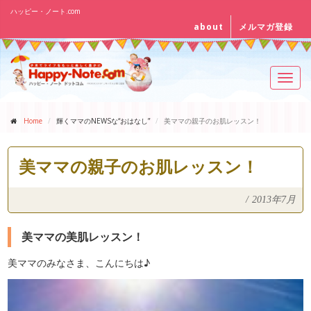
ハッピー・ノート.com
about
メルマガ登録
Toggl
navig
Home
輝くママのNEWSな“おはなし”
美ママの親子のお肌レッスン！
美ママの親子のお肌レッスン！
/
2013年7月
美ママの美肌レッスン！
美ママのみなさま、こんにちは♪