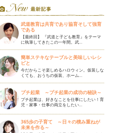
武道教育は共育であり協育そして強育
である
【最終回】 『武道と子ども教育』をテーマ
に執筆してきたこの一年間。武…
簡単ステキなテーブルと美味しいレシ
ピと
今だからこそ楽しめるハロウィン。仮装しな
くても、おうちの仮装、ホーム…
プチ起業 ～プチ起業の成功の秘訣～
プチ起業は、好きなことを仕事にしたい！育
児・家事・仕事の両立をしたい…
365歩の子育て ～日々の積み重ねが
未来を作る～