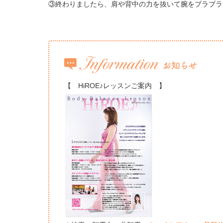
③終わりましたら、肩や背中の力を抜いて腕をブラブラ
【 HiROE♪レッスンご案内 】