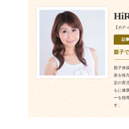
Hi
【ボディ
記
親子で
親子体
産を味
定の育
もに健康
ーを指導
す。