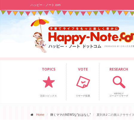
ハッピー・ノート.com
TOPICS
VOTE
RESEARCH
WEEKLY
注目トピックス
リサーチ投票
ゴーゴーリサーチ
Home
輝くママのNEWSな“おはなし”
夏到来♪二の腕エクササイ