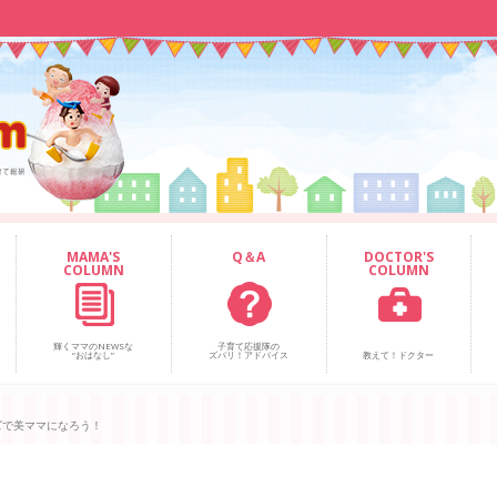
MAMA'S
Q＆A
DOCTOR'S
COLUMN
COLUMN
輝くママのNEWSな
子育て応援隊の
“おはなし”
ズバリ！アドバイス
教えて！ドクター
ズで美ママになろう！