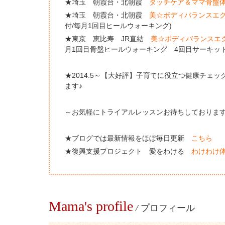
★埼玉 朝霞台・北朝霞
タッチケア＆ママ骨盤
★埼玉 朝霞台・北朝霞
美☆ボディバランスエ
付/毎月1回目ヒールウォーキング)
★東京 恵比寿 JR直結
美☆ボディバランスエ
月1回目骨盤ヒールウォーキング 4回目サーキット
★2014.5～【大好評】子育てに役立つ健康チェ
ます♪
～お気軽にトライアルレッスンお待ちしておりま
★ブログでは最新情報をほぼ毎日更新
こちら
★復興支援プロジェクト 愛をわける
わけわけ
Mama's profile
/
プロフィール