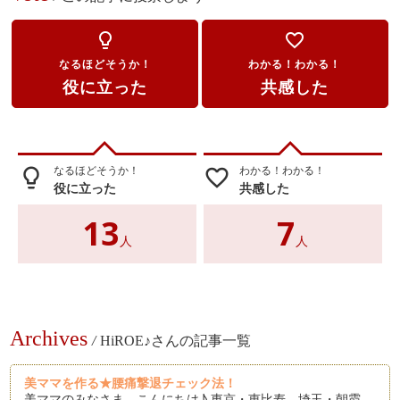
lightbulb_outline
favorite_border
なるほどそうか！
わかる！わかる！
役に立った
共感した
なるほどそうか！
わかる！わかる！
lightbulb_outline
favorite_border
役に立った
共感した
13
7
人
人
Archives
/
HiROE♪さんの記事一覧
美ママを作る★腰痛撃退チェック法！
美ママのみなさま、こんにちは♪ 東京・恵比寿、埼玉・朝霞、