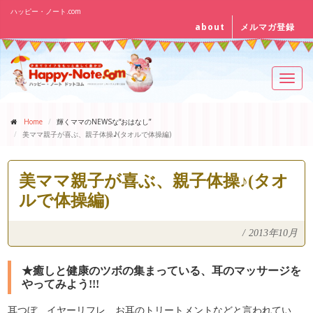
ハッピー・ノート.com
about
メルマガ登録
Toggl
navig
Home
輝くママのNEWSな“おはなし”
美ママ親子が喜ぶ、親子体操♪(タオルで体操編)
美ママ親子が喜ぶ、親子体操♪(タオ
ルで体操編)
/
2013年10月
★癒しと健康のツボの集まっている、耳のマッサージを
やってみよう!!!
耳つぼ、イヤーリフレ、お耳のトリートメントなどと言われてい