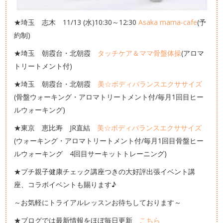
★埼玉 志木 11/13 (水)10:30～12:30
Asaka mama-cafe
(予
約制)
★埼玉 朝霞台・北朝霞
タッチケア＆ママ骨盤体操
(アロマ
トリートメント付)
★埼玉 朝霞台・北朝霞
美☆ボディバランスエクササイズ
(骨盤ウォーキング・アロマトリートメント付/毎月1回目ヒー
ルウォーキング)
★東京 恵比寿 JR直結
美☆ボディバランスエクササイズ
(ウォーキング・アロマトリートメント付/毎月1回目骨盤ヒー
ルウォーキング 4回目サーキットトレーニング)
★プチ親子健康チェック講座つきの大好評出張イベント講
座、コラボイベントも賜ります♪
～お気軽にトライアルレッスンお待ちしております～
★ブログでは最新情報をほぼ毎日更新
こちら