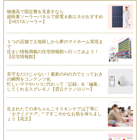
美ママのみなさま、こんにちは♪ 夜には暖かい毛布が必要なく
らい、寒暖差がでてきまし…
物価高で固定費を見直すなら
超軽量ソーラーパネルで節電＆創エネがおすすめ
美ママ親子が喜ぶ、親子体操♪(骨盤・お腹・太もも編)
【HESTAソーラー】
美ママのみなさま、こんにちは♪ 秋は、運動会の季節。 公園
でも過ごしやすい…
１つの店舗で土地探しから夢のマイホーム実現ま
美ママ親子が喜ぶ、親子体操♪
で
朝晩は秋めいてきましたが、日中はまだまだ暑い日もあります
住まい情報満載の住宅情報館へ行ってみよう！
ね。 そんなときの 「美マ…
【住宅情報館】
美ママ親子のお散歩レッスン♪
美ママのみなさま、こんにちは♪ 暑い日が続いていますね。
見守るだけじゃない！最新のAIの力でとっておき
の瞬間をコンテンツ化
…
忙しいママやパパに代わって「記録」&「編集」
してくれるスグレモノ【雲云テクノロジー】
美ママ親子の夏休みヘルスレッスン♪
美ママのみなさん、こんにちは♪ お子さまが、幼稚園・小学
校な…
生まれたての赤ちゃんこそスキンケアは丁寧に
※
「セラミドケア」
ですこやかなお肌を保ちまし
美ママの親子のお肌レッスン！
ょう【花王】
美ママのみなさま、こんにちは♪ 陽射しが強く、汗もかきやす
い季節ですね。…