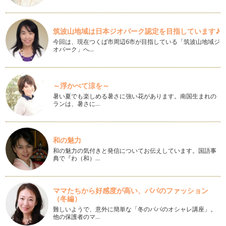
に。との研究のお話を聴いたことはあ…
美ママ親子でお気軽タッチケアを楽しもう！(背中・脚編)
筑波山地域は日本ジオパーク認定を目指しています♪
美ママ親子のみなさま、こんにちは♪ボディバランススタイリ
今回は、現在つくば市周辺6市が目指している「筑波山地域ジ
ストHiROEです。 さて…
オパーク」へ…
美ママ親子でお気軽タッチケアを楽しもう！(腕・お腹編)
美ママ親子のみなさま、こんにちは♪ 今回の記事はタ…
～浮かべて涼を～
美ママ親子の春のセレモニーで輝こう！(写真編)
暑い夏でも楽しめる暑さに強い花があります。南国生まれの
ランは、暑さに…
美ママの皆さま、こんにちは♪春。新入園・新入学を迎えるお
子さま、ご家族の皆さま、おめでとう…
タッチケアで美ママ親子☆さっそくはじめてみよう!!
和の魅力
1.)ゆったりとリラックスできる場所と時間を選びましょう。
和の魅力の気付きと発信についてお伝えしています。国語事
・裸になるときには、部…
典で『わ（和）…
美ママ親子の幸せ愛情ホルモン♪
美ママのみなさま、こんにちは♪ ボディバランススタイリスト
ママたちから好感度が高い、パパのファッション
HiROE♪です。 …
（冬編）
難しいようで、意外に簡単な「冬のパパのオシャレ講座」。
美ママ親子のワンランク上のタッチケア、親子の触れ合い♪
他の保護者のマ…
新年 あけましておめでとうございます。成人式を迎えられた