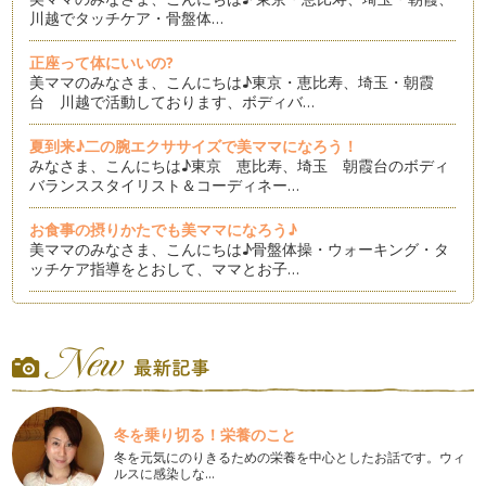
川越でタッチケア・骨盤体…
正座って体にいいの?
美ママのみなさま、こんにちは♪東京・恵比寿、埼玉・朝霞
台 川越で活動しております、ボディバ…
夏到来♪二の腕エクササイズで美ママになろう！
みなさま、こんにちは♪東京 恵比寿、埼玉 朝霞台のボディ
バランススタイリスト＆コーディネー…
お食事の摂りかたでも美ママになろう♪
美ママのみなさま、こんにちは♪骨盤体操・ウォーキング・タ
ッチケア指導をとおして、ママとお子…
美ママになれる歩き方♪
夏に向けて、少しでも引き締まったボディを手に入れたい美マ
マも多いのでは?ジムに行ったりしな…
美ママを作る★時短ながらエクササイズ②！
紫外線の強い季節になりました。 こちらの記事を読ま…
冬を乗り切る！栄養のこと
冬を元気にのりきるための栄養を中心としたお話です。ウィ
美ママを作る★時短ながらエクササイズをやってみよう！
ルスに感染しな…
太もものサイズが寿命に関係するかもしれない。細ければ短命