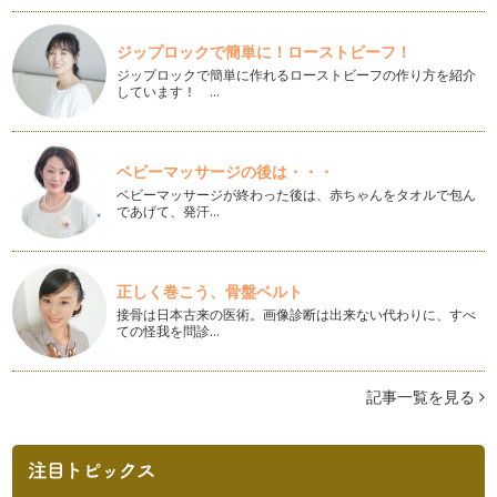
みなさま、おめでとうございます。受…
ジップロックで簡単に！ローストビーフ！
美ママ親子とパートナーの効果的なスキンシップ！
美ママの皆さま、こんにちは♪日に日に寒さも増しています
ジップロックで簡単に作れるローストビーフの作り方を紹介
しています！ …
ね。 …
未来へのギフト★美ママ親子とパパも喜ぶタッチケア♪
美ママ親子のみなさま、こんにちは♪ 寒くなってくる…
ベビーマッサージの後は・・・
ベビーマッサージが終わった後は、赤ちゃんをタオルで包ん
美ママ親子とパパも喜ぶペアエクササイズ♪(肩こり・自律神経
であげて、発汗…
編)
写真提供:sticker Shop Haruさま 「赤ちゃん…
正しく巻こう、骨盤ベルト
美ママ親子とパパも喜ぶペアエクササイズ♪(腹筋・自律神経
編)
接骨は日本古来の医術。画像診断は出来ない代わりに、すべ
11/1は、夢の日♪♪♪ パパやママにも夢があったら素敵です
ての怪我を問診…
ね。 …
記事一覧を見る
美ママ親子が喜ぶ、親子体操♪(タオルで体操編)
耳つぼ、イヤーリフレ、お耳のトリートメントなどと言われて
いる、耳のマッサージをしてみません…
美ママ親子が喜ぶ、親子体操♪(肩こり・浮腫み解消、骨盤編)