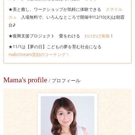
★美と癒し、ワークショップが気軽に体験できる
スマイル
カェ
入場無料で、いろんなところで開催中!12/10(火)は朝霞
台♪
★復興支援プロジェクト 愛をわける
わけわけ体操
！
★11/1は【夢の日】こどもの夢を育む社会になる
HalloDream笑顔のコーチング！
Mama's profile
/
プロフィール