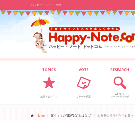
ハッピー・ノート.com
TOPICS
VOTE
RESEARCH
WEEKLY
注目トピックス
リサーチ投票
ゴーゴーリサーチ
Home
輝くママのNEWSな“おはなし”
お食事の摂りかたでも美マ