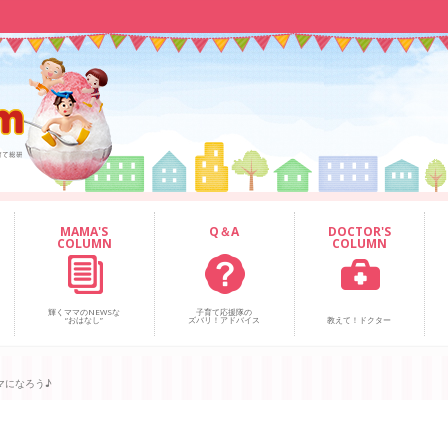
MAMA'S
Q＆A
DOCTOR'S
COLUMN
COLUMN
輝くママのNEWSな
子育て応援隊の
“おはなし”
ズバリ！アドバイス
教えて！ドクター
マになろう♪