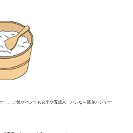
すし、ご飯やパンでも玄米や五穀米、パンなら胚芽パンです