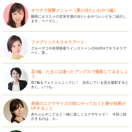
新緑の美しい季節になりましたね。色々な花が色鮮やかに咲い
て、鳥たちのハミングもあ…
オウチで発酵メニュー（夏の冷たいおやつ編）
梅雨にオススメの玄米甘酒の冷たいおやつレシピをご紹介し
ます。ベースに…
トマトぎらい！ ゼリー部分のグニャが苦手なら。
季節が変わると、お店の野菜売り場も品揃えが変わってきま
す。 一年を通し、中でも品数…
ファブリックキラキラアート
色を食す。赤だけじゃない！いろ・色いっぱいのカラフル・ミ
グルーデコや布用接着ラインストーンのHotFixでキラキラア
ニトマト
ート。普…
桜のつぼみも少しずつ大きくなってきて、春の訪れを感じるよ
うになってきました。４月からの新生…
花1輪、たまには違ったアングルで撮影してみましょ
この野菜知ってる？見た目も食感もユニークな、新顔野菜を楽
う
しもう。
花1輪をフォトジェニックに！ 自生している花を撮影すると
こんにちは。野菜ソムリエの香月りさです。 前回までで1年
きに、いつも…
間２…
味噌汁、スープの汁物で、野菜の栄養素をまるごといただきま
産後のエクササイズの前にやっておくと痩せ効果が
す！
UPすること
吐く息も白く、布団の温もりからなかなか抜け出せない季節で
赤ちゃんやこどもと一緒に楽しくエクササイズ！ 今回ご紹
す。寒さでギューッと小さく丸くなっ…
介するのは、エ…
風邪菌をやっつけよう！！冬ダイコンの強い力