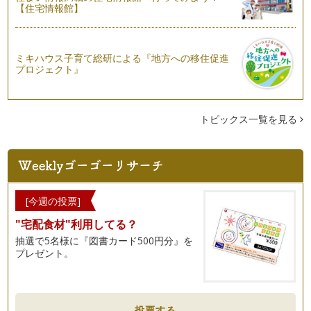
【住宅情報館】
野菜のおやつ～根菜で野菜チップスをつくろう！
木々の緑が、目にまぶしい季節になりましたね。ＧＷにベラン
ダに植えたキュウリや、ミニトマト、…
ミキハウス子育て総研による『地方への移住促進
プロジェクト』
どんな香りがするのかな？野菜の香りを意識してみよう。
「日本でもっとも美しい村 やさい王国 昭和村」にて野菜
作りを楽しむ、ハッピー・…
トピックス一覧を見る
新ニンジンの甘みと風味～ニンジンごはんでお花のラップ包み
通年出回るニンジンも、春の時期は「新ニンジン」として店頭
に並ぶことがあります。お店のＰＯＰ…
野菜で季節を楽しもう～野菜の旬を知るヒント
満開の桜が街中をピンク色に染め、菜の花やチューリップなど
[今週の投票]
色とりどりの花が咲き誇る季節。暖か…
"宅配食材"利用してる？
野菜を家庭で育てる目的～生きていることを知ること
抽選で5名様に『図書カード500円分』を
前回、家庭での野菜育てのすすめをご紹介しました。 お庭が
プレゼント。
なくても、ベランダなどを利…
小さなタネが野菜になるまで
野菜ソムリエの野菜ぎらい克服塾では、野菜の成長を学ぶコン
投票する