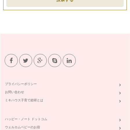
テンツがあり、お家でも野菜を育て、…
調理法をひと工夫してみよう
好きな料理でも、毎日同じように食卓に並ぶと、食べ慣れた味
に安心すると同時に、「え～また？こ…
野菜ぎらい克服のためのレシピ作成
苦手な野菜がなくなり、どんな野菜でも食べてもらえるよう
に。 …
もっと食べ比べを楽しもう
前回の記事で、野菜果物の食べ比べの楽しさをお伝えしまし
た。自分の味覚に、正解、不正解はなく…
野菜や果物を食べ比べてみよう
プライバシーポリシー
野菜ぎらいを克服する前に、まず、そもそも野菜のどんなとこ
ろが苦手なのか？そしてどんなところ…
お問い合わせ
ミキハウス子育て総研とは
△ ☓ が〇になる。野菜ぎらい克服塾の発足
毎日の生活で欠かすことが出来ないのが「食事」。 食べるこ
とで力が湧いて、食べ物の栄養が自分…
ハッピー・ノート ドットコム
ウェルカムベビーのお宿