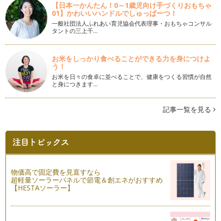
野菜ぎらいを克服する手段の一つとして、自分で野菜を育てて
【日本一かんたん！0～1歳児向け手づくりおもちゃ
みたり、収穫してみたりと、畑やプラ…
01】かわいいハンドルでしゅっぱーつ！
一般社団法人ふれあい育児協会代表理事・おもちゃコンサル
タントの三上千…
キュウリで作ろう！食べるクリスマスツリー
風が冷たく吐く息も白くなる、寒い冬の季節がやってきまし
た。 シチューや鍋料理など、…
お米をしっかり食べることができる力を身につけよ
う！
白菜の切り方変えて、味わいいろいろ。
お米を日々の食卓に並べることで、健康をつくる習慣が自然
オレンジ色のハロウィンが過ぎ、街にはクリスマスのイルミネ
と身につきます…
ーションがキラキラ輝き出…
食べるだけじゃない！サツマイモの楽しみ方～蔓でリース作り
記事一覧を見る
今年の春、日本一美しい村・群馬県昭和村にあるミキハウスフ
ァームの菜園オーナーになりました。…
ひと手間かけて。もっと！もっと美味しくなる秋野菜！！
朝晩だけじゃなく、日中に吹く風にも季節の移ろいを感じるよ
うになりましたね！晴れていても、肌…
物価高で固定費を見直すなら
超軽量ソーラーパネルで節電＆創エネがおすすめ
冷蔵庫に入れる野菜と、入れない野菜
【HESTAソーラー】
お店の野菜売り場のディスプレイは、ハロウィンをイメージし
たオレンジ色が目を引くよ…