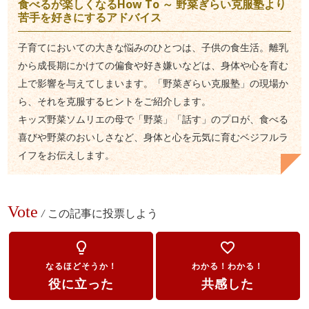
食べるが楽しくなるHow To ～ 野菜ぎらい克服塾より
苦手を好きにするアドバイス
子育てにおいての大きな悩みのひとつは、子供の食生活。離乳
から成長期にかけての偏食や好き嫌いなどは、身体や心を育む
上で影響を与えてしまいます。「野菜ぎらい克服塾」の現場か
ら、それを克服するヒントをご紹介します。
キッズ野菜ソムリエの母で「野菜」「話す」のプロが、食べる
喜びや野菜のおいしさなど、身体と心を元気に育むベジフルラ
イフをお伝えします。
Vote
/
この記事に投票しよう
lightbulb_outline
favorite_border
なるほどそうか！
わかる！わかる！
役に立った
共感した