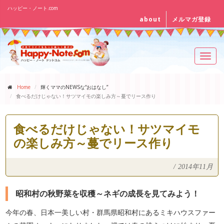
ハッピー・ノート.com
about
メルマガ登録
Toggl
navig
Home
輝くママのNEWSな“おはなし”
食べるだけじゃない！サツマイモの楽しみ方～蔓でリース作り
食べるだけじゃない！サツマイモ
の楽しみ方～蔓でリース作り
/
2014年11月
昭和村の秋野菜を収穫～ネギの成長を見てみよう！
今年の春、日本一美しい村・群馬県昭和村にあるミキハウスファー