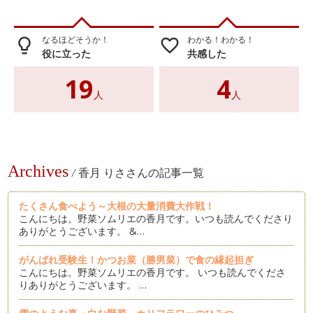
なるほどそうか！
わかる！わかる！
lightbulb_outline
favorite_border
役に立った
共感した
19
4
人
人
Archives
/
香月 りささんの記事一覧
たくさん食べよう～大根の大量消費大作戦！
こんにちは。野菜ソムリエの香月です。いつも読んでくださり
ありがとうございます。 &…
がんばれ受験生！かつお菜（勝男菜）で食の縁起担ぎ
こんにちは。野菜ソムリエの香月です。 いつも読んでくださ
りありがとうございます。 …