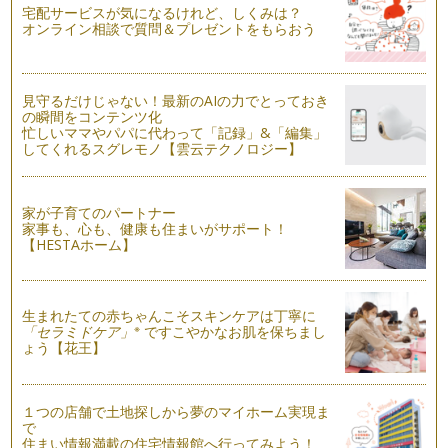
「食べることは、つながること。つなげること。」絵本から学
宅配サービスが気になるけれど、しくみは？
ぶ食べること。
オンライン相談で質問＆プレゼントをもらおう
9月に入り、日に日に夏から秋へと季節が移り変わってきまし
た。 気温や景色の変化だけ…
食べ物の大切さを知る、野菜のストーリー
見守るだけじゃない！最新のAIの力でとっておき
長いようで、あっという間の夏が過ぎて行きました。心身とも
の瞬間をコンテンツ化
忙しいママやパパに代わって「記録」&「編集」
に成長する時でもある夏休み。楽しく…
してくれるスグレモノ【雲云テクノロジー】
はじめての料理のお手伝いは、野菜をもみもみしよう！
野菜ソムリエの香月 りさです。いつも読んでくださり、あり
がとうございます。 これま…
家が子育てのパートナー
家事も、心も、健康も住まいがサポート！
【HESTAホーム】
夏においしくて、大変身する野菜
前回の記事で、夏野菜の花を紹介しました。ナス科、ウリ科で
花の形が違ったり、花の時は形が似て…
生まれたての赤ちゃんこそスキンケアは丁寧に
実になる前に、花が咲く。～夏野菜の花観察
※
「セラミドケア」
ですこやかなお肌を保ちまし
夏野菜が眩しい太陽の日差しを浴び、ぐんぐん成長していま
ょう【花王】
す。キュウリやニガウリなどのツルを伸…
野菜の部位によって、食べ方・調理法を変えてみよう
１つの店舗で土地探しから夢のマイホーム実現ま
お子さんの離乳食は、どのように作って食べさせていました
で
か？初めての離乳食作りとなると、まず…
住まい情報満載の住宅情報館へ行ってみよう！